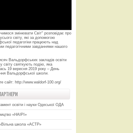
чимося змінювати Світ" розповідає про
усього світу, які за допомогою
фської педагогіки працюють над
ми педагогічними завданнями нашого
исяч Вальдорфських закладів освіти
у світу святкують подію, яка
ась 19 вересня 2019 року – День
ння Вальдорфської школи.
те сайт:
http://www.waldorf-100.org/
ПАРТНЕРИ
амент освіти і науки Одеської ОДА
ицтво «НАІРІ»
«Вільна школа «АСТР»