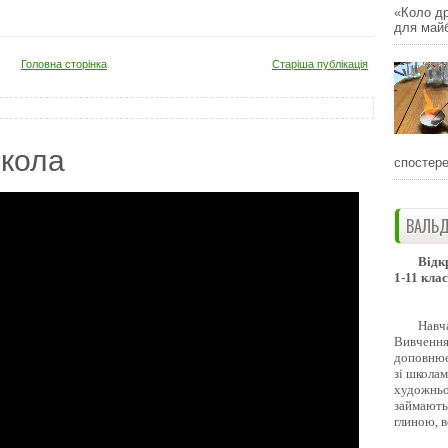
«Коло др
для майб
Головна сторінка
Старіша публікація
кола
спостере
ВАЛЬД
Відк
1-11 клас
Навч
Вивчення 
доповнює
зі школам
художньо
займають
глиною, 