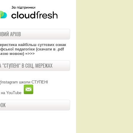
ВИЙ АРХІВ
теристика найбільш суттєвих ознак
ської педагогіки (скачати в .pdf
ькою мовою) =>>>
 "СТУПЕНІ" В СОЦ. МЕРЕЖАХ
OOK