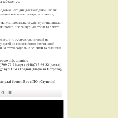
а забезпечує
:
;
продовженого дня для молодшої школи;
еження шкільного лікаря, психолога,
;
уртки (танцювальна студія, музична школа,
 живопис, школа журналістики та багато
едагогічні зусилля спрямовані на
у дітей до самостійного життя, щоб
 їм стати соціально-зрілими та вільними
ковою інформацією
8)799-70-24
(адм.),
(048)715-66-22
(вахта)
те
:
вул. Сім'ї Глодан (Ільфа та Петрова),
мо раді бачити Вас в ПО «Ступені»!
RF-100