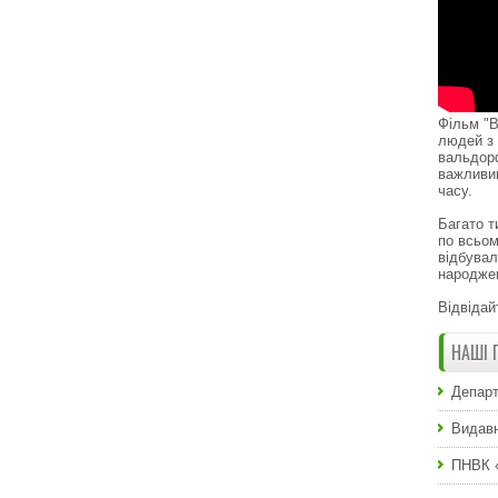
Фільм "В
людей з 
вальдор
важливи
часу.
Багато т
по всьом
відбувал
народже
Відвідай
НАШІ 
Департ
Видавн
ПНВК 