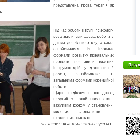
представлена ігрова терапія як
.
Під час роботи в групі, психологи
розширили свій досвід роботи з
дітьми дошкільного віку, а саме:
ознайомилися із ігровими
формами розвитку пізнавальних
процесів, розширили власний
Попул
інструментарій у діагностичній
роботі, ознайомилися із
загальними формами корекційної
роботи.
Щиро сподіваємось, що досвід
набутий у нашій школі стане
важливим кроком у становленні
молодих спеціалістів —
практичних психологів.
Психолог НВК «Ступені» Штепура М.С.