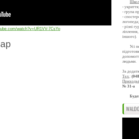
Школ
- укриття
- група 
- спостер
логопеда
- різні г
utube.com/watch?v=UR1VV-7CsYo
ліплення,
іншого).
дар
Усі п
підготовк
допомогти
людьми.
За додат
Тел.
:
(04
Приходь
№ 31-а
Буде
WALDO