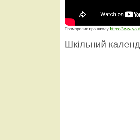
Проморолик про школу
https://www.yo
Шкільний кален