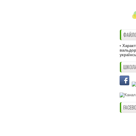
ФАЙЛО
• Харак
вальдорф
українс
ШКОЛА
FACEB