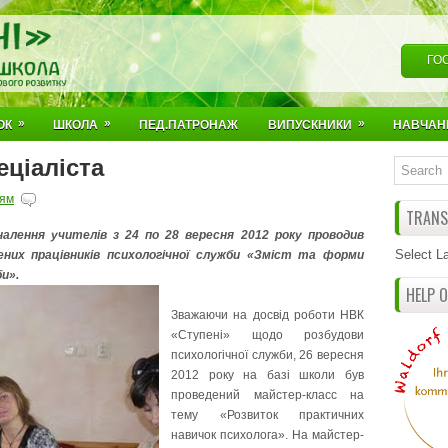
ГО
»
»
»
ОК
ШКОЛА
ПЕД.ПАТРОНАЖ
ВИПУСКНИКИ
НАВЧАН
ціаліста
ям
TRANSL
алення учителів з 24 по 28 вересня 2012 року проводив
Select L
ених працівників психологічної служби «Зміст та форми
и».
HELP 
Зважаючи на досвід роботи НВК
«Ступені» щодо розбудови
психологічної служби, 26 вересня
2012 року на базі школи був
проведений майстер-класс на
тему «Розвиток практичних
навичок психолога». На майстер-