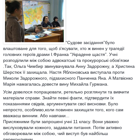
“Судове засідання”було
влаштоване для того, щоб з'ясувати, хто ж винен у трагедії
головних героїв драми І.Франка “Украдене щастя”. Учні
розподілили між собою адвокатські та прокурорські обов'язки
.Так, Ольга Чимбир звинувачувала Анну Задорожну, а Христина
Шерстюк її захищала. Настя Яблоновська виступала проти
Миколи Задорожного, підзахисного Па
нченка Яна. А Матвієнко
Марія намагалась довести вину Михайла Гурмана.
Усім довелося попрацювати, ретельно розглянути та вивчити
матеріали справи. Знайти певні факти, підтвердити їх
показаннями свідків, аргументувати свої висновки. Було
непросто, особливо,коли повинен захищати того, кого сам
вважаєш винним. Або навпаки...
Присяжними були запрошені учні 11 класу. Вони уважно
вислуховували кожного, задавали питання. Потім активно
обговорювали між собою, чий виступ був найбільш
переконливим.