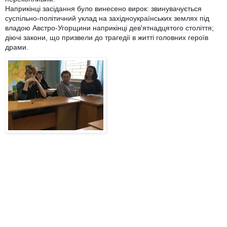
Наприкінці засідання було винесено вирок: звинувачується
суспільно-політичний уклад на західноукраїнських землях під
владою Австро-Угорщини наприкінці дев'ятнадцятого століття;
діючі закони, що призвели до трагедії в житті головних героїв
драми.