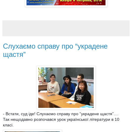
Слухаємо справу про “украдене
щастя”
- Встати, суд іде! Слухаємо справу про “украдене щастя”....
Так нещодавно розпочався урок української літератури в 10
класі.