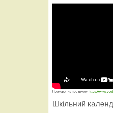
Проморолик про школу
https://www.yo
Шкільний кален