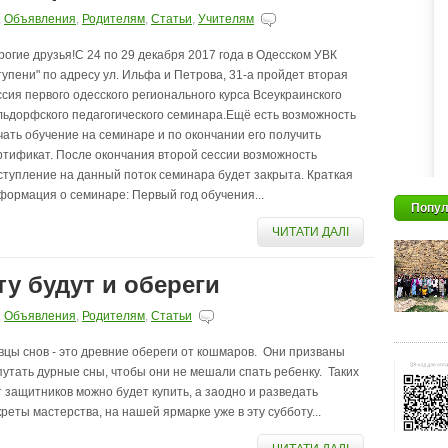
,
Объявления
,
Родителям
,
Статьи
,
Учителям
рогие друзья!С 24 по 29 декабря 2017 года в Одесском УВК
тупени" по адресу ул. Ильфа и Петрова, 31-а пройдет вторая
ссия первого одесского регионального курса Всеукраинского
льдорфского педагогического семинара.Ещё есть возможность
чать обучение на семинаре и по окончании его получить
ртификат. После окончания второй сессии возможность
ступление на данный поток семинара будет закрыта. Краткая
формация о семинаре: Первый год обучения...
Попул
ЧИТАТИ ДАЛІ
ту будут и обереги
,
Объявления
,
Родителям
,
Статьи
вцы снов - это древние обереги от кошмаров. Они призваны
путать дурные сны, чтобы они не мешали спать ребенку. Таких
т защитников можно будет купить, а заодно и разведать
креты мастерства, на нашей ярмарке уже в эту субботу...