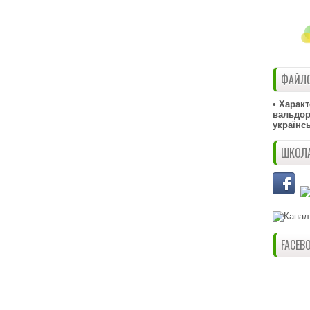
ФАЙЛО
• Харак
вальдорф
українс
ШКОЛА
FACEB