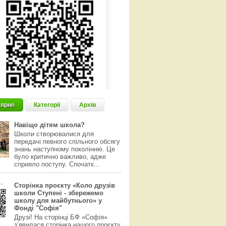
ярне
Категорії
Архів
Навіщо дітям школа?
Школи створювалися для
передачі певного спільного обсягу
знань наступному поколінню. Це
було критично важливо, адже
сприяло поступу. Спочатк...
Сторінка проєкту «Коло друзів
школи Ступені - збережемо
школу для майбутнього» у
Фонді "Софія"
Друзі! На сторінці БФ «Софія»
з‘явилася сторінка нашого проєкту