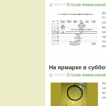
13.12.17
Гостям
,
Дневник событий
До
"С
се
ва
на
се
по
ин
На ярмарке в суббо
13.12.17
Гостям
,
Дневник событий
Ло
за
во
се