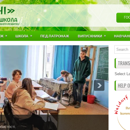
ГО
»
»
»
ОК
ШКОЛА
ПЕД.ПАТРОНАЖ
ВИПУСКНИКИ
НАВЧАН
TRANSL
Select L
HELP 
бистості.