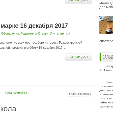
ЧИТАТИ ДАЛІ
«Коло др
для майб
марке 16 декабря 2017
,
Объявления
,
Родителям
,
Статьи
,
Учителям
спостере
сположение всех мест особого интереса Рождественской
ольной ярмарки в субботу 16 декабря 2017 ...
ВАЛЬД
ЧИТАТИ ДАЛІ
Відк
1-11 клас
Навч
Вивчення 
доповнює
Головна сторінка
зі школам
Старіші публікації
художньо
займають
глиною, 
кола