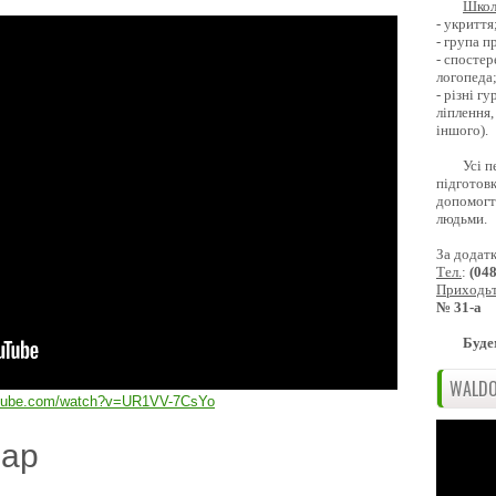
Школ
- укриття
- група 
- спостер
логопеда
- різні г
ліплення,
іншого).
Усі п
підготовк
допомогти
людьми.
За додат
Тел.
:
(04
Приходь
№ 31-а
Буде
WALDO
utube.com/watch?v=UR1VV-7CsYo
дар