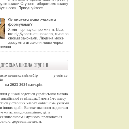
узів школи Ступені - збережемо школу
утнього». Приєднуйтеся ...
Як описати живе сталими
формулами?
Хімія - це наука про життя. Все,
що відбувається навколо, живе за
своїми законами. Людина може
зрозуміти ці закони лише через
ження....
ОРФСЬКА ШКОЛА СТУПЕНІ
рито додатковий набір
учнів до
ів
на 2023-2024 навч.рік
ання у школі ведеться українською мовою.
англійської та німецької мов з 1-го класу
ться у старших класах «обміном» учнями
и інших країн. Велике значення надається
-ужитковим дисциплінам, діти
ся живописом і музикою, працюють із
вовною, деревом, металом.