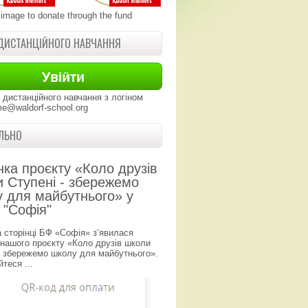
 image to donate through the fund
ДИСТАНЦІЙНОГО НАВЧАННЯ
 дистанційного навчання з логіном
e@waldorf-school.org
ЛЬНО
нка проєкту «Коло друзів
 Ступені - збережемо
 для майбутнього» у
 "Софія"
а сторінці БФ «Софія» з‘явилася
 нашого проєкту «Коло друзів школи
- збережемо школу для майбутнього».
теся ...