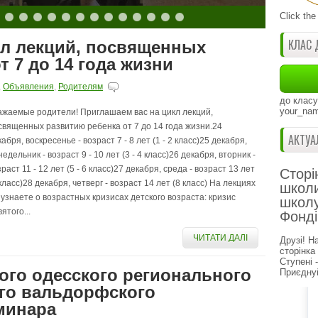
Click the
КЛАС 
кл лекций, посвященных
т 7 до 14 года жизни
,
Объявления
,
Родителям
до класу
your_nam
ажаемые родители! Приглашаем вас на цикл лекций,
священных развитию ребенка от 7 до 14 года жизни.24
АКТУА
абря, воскресенье - возраст 7 - 8 лет (1 - 2 класс)25 декабря,
едельник - возраст 9 - 10 лет (3 - 4 класс)26 декабря, вторник -
раст 11 - 12 лет (5 - 6 класс)27 декабря, среда - возраст 13 лет
Сторі
 класс)28 декабря, четверг - возраст 14 лет (8 класс) На лекциях
школи
 узнаете о возрастных кризисах детского возраста: кризис
школу
ятого...
Фонді
ЧИТАТИ ДАЛІ
Друзі! Н
сторінка
Ступені 
ого одесского регионального
Приєднуй
ого вальдорфского
минара