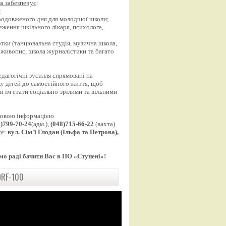
а забезпечує
:
;
продовженого дня для молодшої школи;
еження шкільного лікаря, психолога,
;
уртки (танцювальна студія, музична школа,
 живопис, школа журналістики та багато
едагогічні зусилля спрямовані на
у дітей до самостійного життя, щоб
 їм стати соціально-зрілими та вільними
ковою інформацією
8)799-70-24
(адм.),
(048)715-66-22
(вахта)
те
:
вул. Сім'ї Глодан (Ільфа та Петрова),
мо раді бачити Вас в ПО «Ступені»!
RF-100