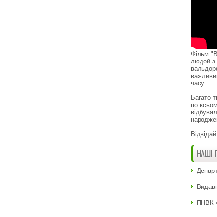
Фільм "В
людей з 
вальдор
важливи
часу.
Багато т
по всьом
відбувал
народже
Відвідай
НАШІ 
Департ
Видавн
ПНВК 