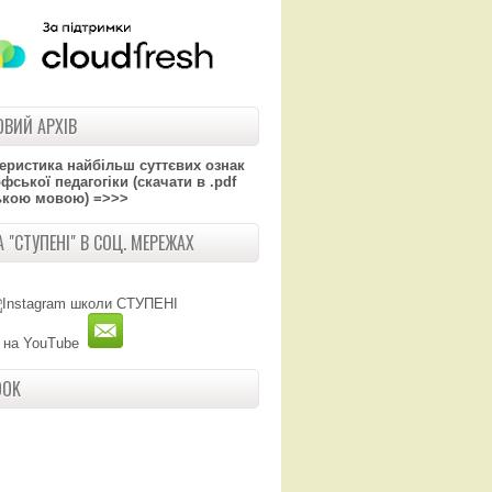
ВИЙ АРХІВ
теристика найбільш суттєвих ознак
ської педагогіки (скачати в .pdf
ькою мовою) =>>>
 "СТУПЕНІ" В СОЦ. МЕРЕЖАХ
OOK