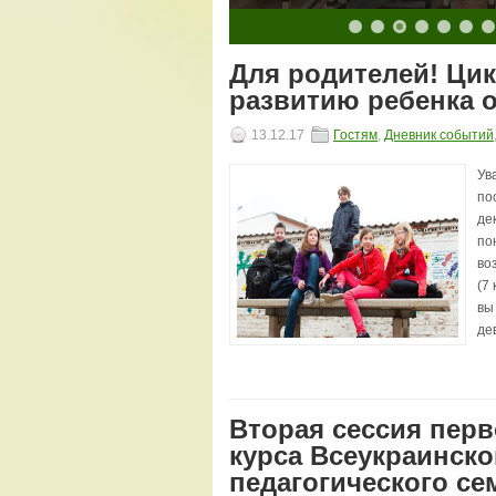
10
11
12
13
14
15
16
17
18
19
20
Для родителей! Ци
развитию ребенка о
13.12.17
Гостям
,
Дневник событий
Ув
по
дек
пон
воз
(7
вы
дев
Вторая сессия перв
курса Всеукраинск
педагогического се