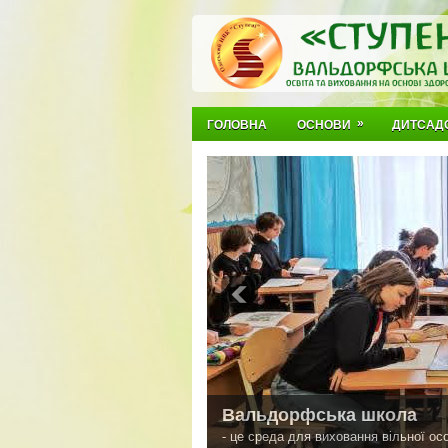
»
ГОЛОВНА
ОСНОВИ
ДИТСАД
Вальдорфська школа
- це среда для виховання вільної осо