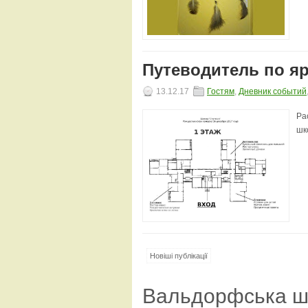
Путеводитель по яр
13.12.17
Гостям
,
Дневник событий
Ра
шк
Новіші публікації
Вальдорфська ш