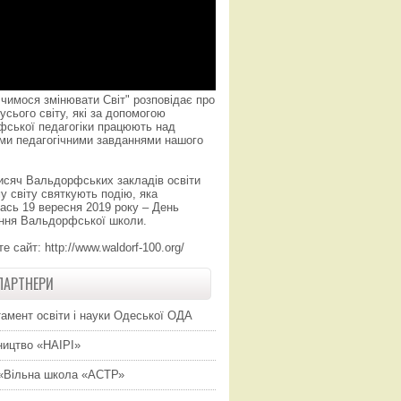
чимося змінювати Світ" розповідає про
усього світу, які за допомогою
фської педагогіки працюють над
ми педагогічними завданнями нашого
исяч Вальдорфських закладів освіти
у світу святкують подію, яка
ась 19 вересня 2019 року – День
ння Вальдорфської школи.
те сайт:
http://www.waldorf-100.org/
ПАРТНЕРИ
амент освіти і науки Одеської ОДА
ицтво «НАІРІ»
«Вільна школа «АСТР»