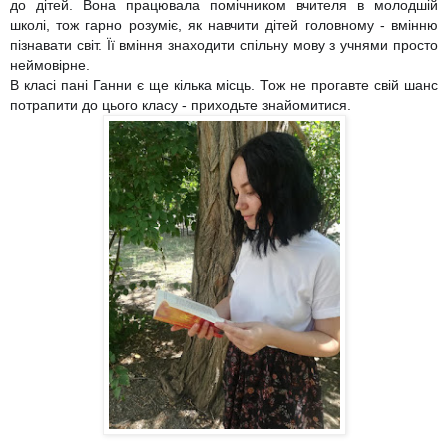
до дітей. Вона працювала помічником вчителя в молодшій
школі, тож гарно розуміє, як навчити дітей головному - вмінню
пізнавати світ. Її вміння знаходити спільну мову з учнями просто
неймовірне.
В класі пані Ганни є ще кілька місць. Тож не прогавте свій шанс
потрапити до цього класу - приходьте знайомитися.