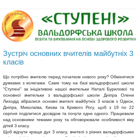
Зустріч основних вчителів майбутніх 3
класів
Що потрібно вчителю перед початком нового року? Обмінятися
думками з колегами. Саме тому на базі вальдорфської школи
"Ступені" за ініціативою нашої вчительки Наталі Бурилової та
основної вчительки з вальдорфської школи Дніпра Олени
Лиходід зібралися основні вчителі майбутніх 3 класів з Одеси,
Дніпра, Миколаїва, Києва та Кривого Рогу, щоб з 19 по 22
серпня поділитися досвідом та почути одне одного.
Працювали
над основними темами року та обговорювали особливості віку
дітей 3 класу.
Щоб відчути краще дух 3 класу, вчителі з різних вальдорфських