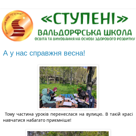
А у нас справжня весна!
 Тому частина уроків перенеслася на вулицю. В такій красі 
навчатися набагато приємніше!