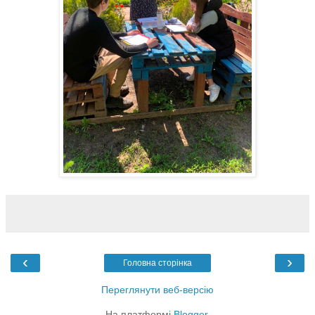
‹
›
Головна сторінка
Переглянути веб-версію
На платформі
Blogger
.