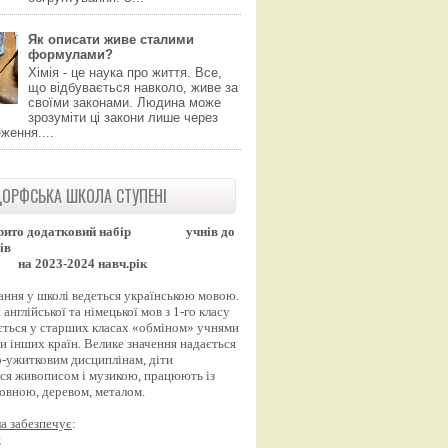
Як описати живе сталими
формулами?
Хімія - це наука про життя. Все,
що відбувається навколо, живе за
своїми законами. Людина може
зрозуміти ці закони лише через
ження....
ОРФСЬКА ШКОЛА СТУПЕНІ
рито додатковий набір
учнів до
ів
на 2023-2024 навч.рік
ання у школі ведеться українською мовою.
англійської та німецької мов з 1-го класу
ться у старших класах «обміном» учнями
и інших країн. Велике значення надається
-ужитковим дисциплінам, діти
ся живописом і музикою, працюють із
вовною, деревом, металом.
а забезпечує
:
;