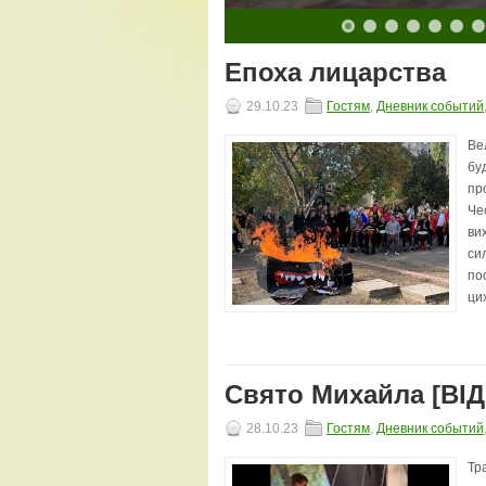
10
11
12
13
14
15
16
17
18
19
20
Епоха лицарства
29.10.23
Гостям
,
Дневник событий
Ве
бу
пр
Че
ви
си
по
цих
Свято Михайла [ВІ
28.10.23
Гостям
,
Дневник событий
Тр