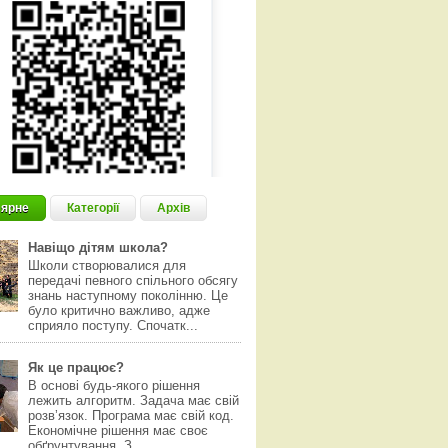
ярне
Категорії
Архів
Навіщо дітям школа?
Школи створювалися для
передачі певного спільного обсягу
знань наступному поколінню. Це
було критично важливо, адже
сприяло поступу. Спочатк...
Як це працює?
В основі будь-якого рішення
лежить алгоритм. Задача має свій
розвʼязок. Програма має свій код.
Економічне рішення має своє
обґрунтування. З...