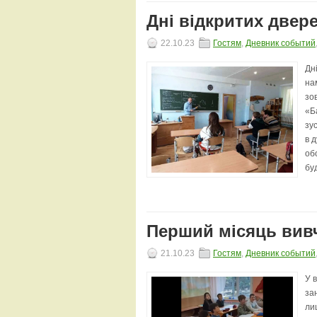
Дні відкритих двер
22.10.23
Гостям
,
Дневник событий
Дн
нам
зо
«Б
зу
в 
об
буд
Перший місяць вивч
21.10.23
Гостям
,
Дневник событий
У 
за
ли