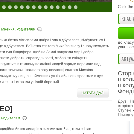
Click the
КЛАС 
,
Мнения
,
Родителям
лика битва між силами добра і зла відбувалася, відбувається і
до класу
де відбуватися. Воїнство святого Михаїла знову і знову виходить
your_nam
оти сил Люцифера, щоб на Землі панували мир і добро.
АКТУА
сноти доброти, справедливості, любові та співчуття
ховуються в кожному поколінні людей заради перемоги над
лами темряви. І кожного року посланці святого Михаїла
Сторі
свячують у лицарі найменших учнів, аби вони зростали в дусі
школи
 чеснот і ставали у вічній боротьбі...
школу
Фонді
ЧИТАТИ ДАЛІ
Друзі! Н
сторінка
ДЕО]
Ступені 
Приєднуй
,
Родителям
адиційна битва лицарів з силами зла. Час, коли світло