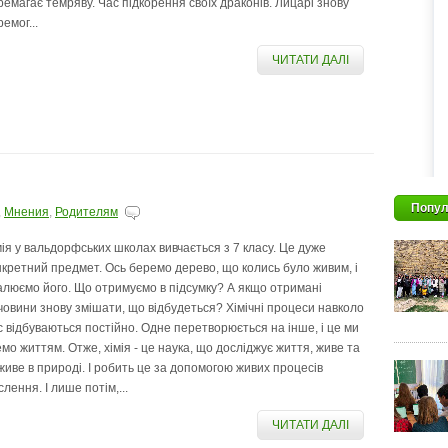
ремагає темряву. Час підкорення своїх драконів. Лицарі знову
емог...
ЧИТАТИ ДАЛІ
Попул
,
Мнения
,
Родителям
мія у вальдорфських школах вивчається з 7 класу. Це дуже
нкретний предмет. Ось беремо дерево, що колись було живим, і
алюємо його. Що отримуємо в підсумку? А якщо отримані
човини знову змішати, що відбудеться? Хімічні процеси навколо
с відбуваються постійно. Одне перетворюється на інше, і це ми
емо життям. Отже, хімія - це наука, що досліджує життя, живе та
живе в природі. І робить це за допомогою живих процесів
лення. І лише потім,...
ЧИТАТИ ДАЛІ