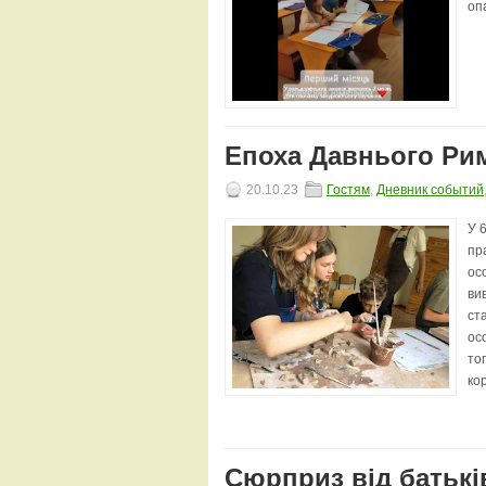
оп
Епоха Давнього Рим
20.10.23
Гостям
,
Дневник событий
У 
пра
ос
ви
ст
ос
тог
кор
Сюрприз від батьків