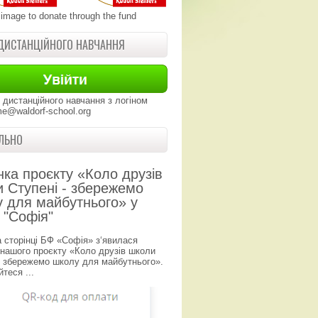
 image to donate through the fund
ДИСТАНЦІЙНОГО НАВЧАННЯ
 дистанційного навчання з логіном
e@waldorf-school.org
ЛЬНО
нка проєкту «Коло друзів
 Ступені - збережемо
 для майбутнього» у
 "Софія"
а сторінці БФ «Софія» з‘явилася
 нашого проєкту «Коло друзів школи
- збережемо школу для майбутнього».
теся ...