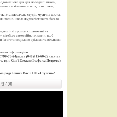
продовженого дня для молодшої школи;
еження шкільного лікаря, психолога,
;
уртки (танцювальна студія, музична школа,
 живопис, школа журналістики та багато
едагогічні зусилля спрямовані на
у дітей до самостійного життя, щоб
 їм стати соціально-зрілими та вільними
ковою інформацією
8)799-70-24
(адм.),
(048)715-66-22
(вахта)
те
:
вул. Сім'ї Глодан (Ільфа та Петрова),
мо раді бачити Вас в ПО «Ступені»!
RF-100