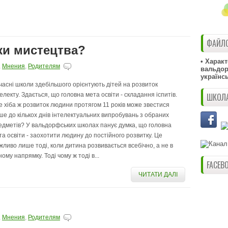
ФАЙЛО
ки мистецтва?
• Харак
,
Мнения
,
Родителям
вальдорф
українс
часні школи здебільшого орієнтують дітей на розвиток
ШКОЛА
телекту. Здається, що головна мета освіти - складання іспитів.
е хіба ж розвиток людини протягом 11 років може звестися
ше до кількох днів інтелектуальних випробувань з обраних
едметів? У вальдорфських школах панує думка, що головна
та освіти - заохотити людину до постійного розвитку. Це
жливо лише тоді, коли дитина розвивається всебічно, а не в
ому напрямку. Тоді чому ж тоді в...
FACEB
ЧИТАТИ ДАЛІ
,
Мнения
,
Родителям