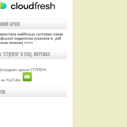
ВИЙ АРХІВ
теристика найбільш суттєвих ознак
ської педагогіки (скачати в .pdf
ькою мовою) =>>>
 "СТУПЕНІ" В СОЦ. МЕРЕЖАХ
OOK