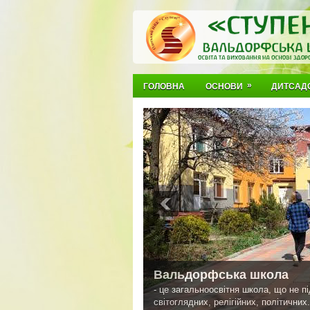
»
ГОЛОВНА
ОСНОВИ
ДИТСАД
Вальдорфська школа
- це загальноосвітня школа, що не п
світоглядних, релігійних, політичних.