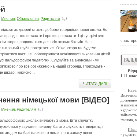
ей
,
Мнения
,
Объявления
,
Родителям
і відкритих дверей стають доброю традицією нашої школи. Бо
 справді є, що показати і про що розказати. І ці зустрічі вже
спостере
всім скоро продовжаться для всіх охочих батьків. Наш
атьківський клуб» повертається! Отже, скоро ми будемо
стрічатися частіше і обговорювати особливості виховання дітей
ВАЛЬД
дусі вальдорфської педагогіки. Слідкуйте за анонсами - ми
ов’язково про все розкажемо на нашій сторінці. І приходьте -
Відк
е цікаво і корисно....
1-11 клас
ЧИТАТИ ДАЛІ
Навч
Вивчення 
ення німецької мови [ВІДЕО]
доповнює
зі школам
,
Мнения
,
Родителям
художньо
займають
глиною, 
вальдорфських школах вивчають 2 мови. Діти спочатку
нурюються у звучання, вимову, багато слухають і говорять, і
Школ
ше згодом на базі пасивного лексичного запасу легко
- укриття