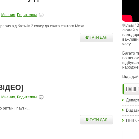
,
Мнения
,
Родителям
Фільм "В
рприз від батьків 2 класу до свята святого Миха...
людей з 
вальдор
ЧИТАТИ ДАЛІ
важливи
часу.
Багато т
по всьом
відбувал
народже
Відвідай
ВІДЕО]
НАШІ 
,
Мнения
,
Родителям
Департ
 ритми і паузи...
Видавн
ЧИТАТИ ДАЛІ
ПНВК 