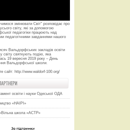
чимося змінювати Світ" розповідає про
усього світу, які за допомогою
фської педагогіки працюють над
ми педагогічними завданнями нашого
исяч Вальдорфських закладів освіти
у світу святкують подію, яка
ась 19 вересня 2019 року – День
ння Вальдорфської школи.
те сайт:
http://www.waldorf-100.org/
ПАРТНЕРИ
амент освіти і науки Одеської ОДА
ицтво «НАІРІ»
«Вільна школа «АСТР»