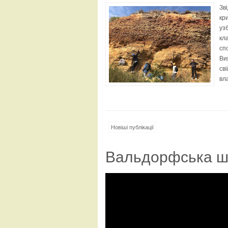
Зв
кр
узб
кл
сп
Вия
св
вла
Новіші публікації
Вальдорфська ш