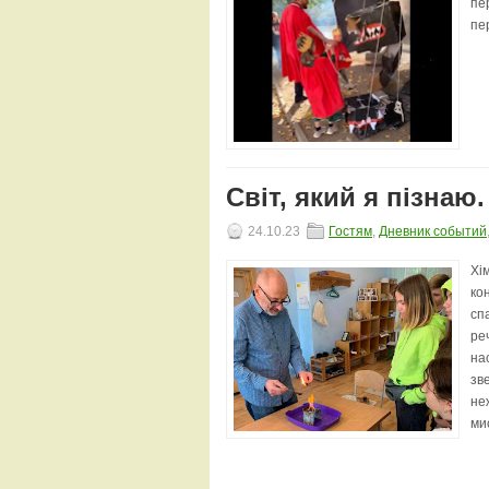
пе
пер
Світ, який я пізнаю.
24.10.23
Гостям
,
Дневник событий
Хі
ко
сп
ре
на
зв
не
мис