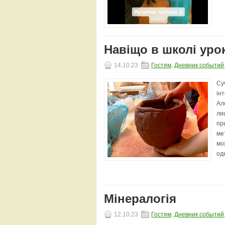
Навіщо в школі уро
14.10.23
Гостям
,
Дневник событий
Су
ін
Ал
ли
пр
ме
мо
одн
Мінералогія
12.10.23
Гостям
,
Дневник событий