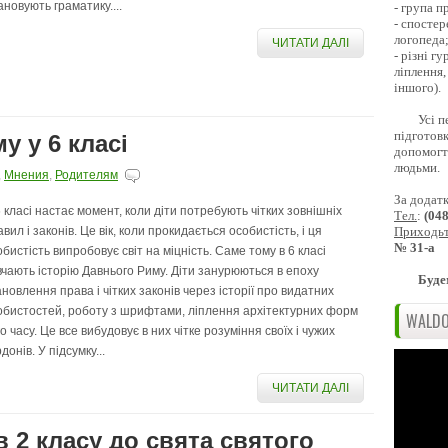
ановують граматику....
- група 
- спостер
логопеда
ЧИТАТИ ДАЛІ
- різні г
ліплення,
іншого).
Усі п
підготовк
у у 6 класі
допомогти
людьми.
,
Мнения
,
Родителям
За додат
6 класі настає момент, коли діти потребують чітких зовнішніх
Тел.
:
(04
Приходь
вил і законів. Це вік, коли прокидається особистість, і ця
№ 31-а
обистість випробовує світ на міцність. Саме тому в 6 класі
вчають історію Давнього Риму. Діти занурюються в епоху
Буде
ановлення права і чітких законів через історії про видатних
обистостей, роботу з шрифтами, ліплення архітектурних форм
WALDO
о часу. Це все вибудовує в них чітке розуміння своїх і чужих
донів. У підсумку...
ЧИТАТИ ДАЛІ
 2 класу до свята святого