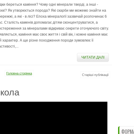
ідки береться каміння? Чому одні мінерали тверді, а інші -
ихкі? Як утворюється порода? Які скарби ми можемо знайти на
ережжі, а які - в лісі? Епоха мінералогії зазвичай розпочинає 6
ас. Сталість каменів допомагає дітям сконцентруватися, а
остереження за мінералами відкриває секрети оточуючого світу.
вляється, каміння має своє життя і свій вік, і кожне каміння має
ій характер. А ще різне походження породи зумовлює її
стивості,...
ЧИТАТИ ДАЛІ
Головна сторінка
Старіші публікації
кола
ФОРМА