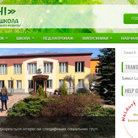
ГО
»
»
»
ОК
ШКОЛА
ПЕД.ПАТРОНАЖ
ВИПУСКНИКИ
НАВЧАН
TRANSL
Select L
HELP 
ідкорюється інтересам специфічних соціальних груп:
..