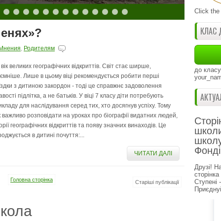
Click the
КЛАС 
пенях»?
Мнения
,
Родителям
 вік великих географічних відкриттів. Світ стає ширше,
до класу
‘ємніше. Лише в цьому віці рекомендується робити перші
your_nam
їздки з дитиною закордон - тоді це справжнє задоволення
АКТУА
авості підлітка, а не батьків. У віці 7 класу діти потребують
икладу для наслідування серед тих, хто досягнув успіху. Тому
к важливо розповідати на уроках про біографії видатних людей,
Сторі
торії географічних відкриттів та появу значних винаходів. Це
школи
роджується в дитині почуття:...
школу
Фонді
ЧИТАТИ ДАЛІ
Друзі! Н
сторінка
Головна сторінка
Ступені 
Старіші публікації
Приєднуй
кола