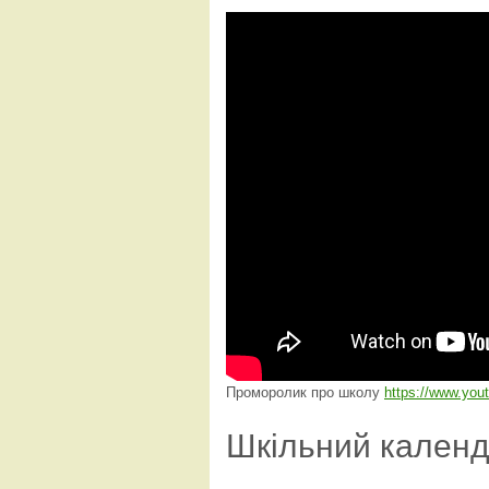
Проморолик про школу
https://www.yo
Шкільний кален