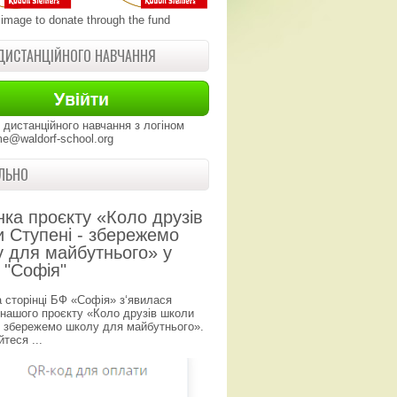
 image to donate through the fund
ДИСТАНЦІЙНОГО НАВЧАННЯ
 дистанційного навчання з логіном
e@waldorf-school.org
ЛЬНО
нка проєкту «Коло друзів
 Ступені - збережемо
 для майбутнього» у
 "Софія"
а сторінці БФ «Софія» з‘явилася
 нашого проєкту «Коло друзів школи
- збережемо школу для майбутнього».
теся ...