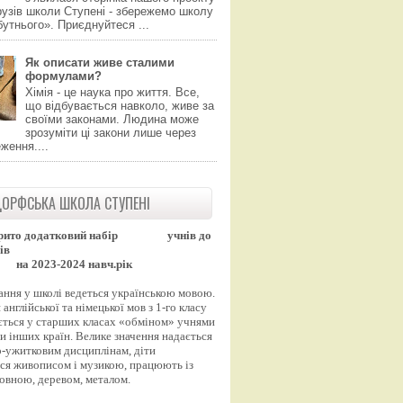
узів школи Ступені - збережемо школу
утнього». Приєднуйтеся ...
Як описати живе сталими
формулами?
Хімія - це наука про життя. Все,
що відбувається навколо, живе за
своїми законами. Людина може
зрозуміти ці закони лише через
ження....
ОРФСЬКА ШКОЛА СТУПЕНІ
рито додатковий набір
учнів до
ів
на 2023-2024 навч.рік
ання у школі ведеться українською мовою.
англійської та німецької мов з 1-го класу
ться у старших класах «обміном» учнями
и інших країн. Велике значення надається
-ужитковим дисциплінам, діти
ся живописом і музикою, працюють із
вовною, деревом, металом.