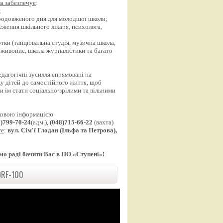
а забезпечує
:
;
продовженого дня для молодшої школи;
еження шкільного лікаря, психолога,
;
уртки (танцювальна студія, музична школа,
 живопис, школа журналістики та багато
едагогічні зусилля спрямовані на
у дітей до самостійного життя, щоб
 їм стати соціально-зрілими та вільними
ковою інформацією
8)799-70-24
(адм.),
(048)715-66-22
(вахта)
те
:
вул. Сім'ї Глодан (Ільфа та Петрова),
мо раді бачити Вас в ПО «Ступені»!
RF-100