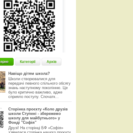
ярне
Категорії
Архів
Навіщо дітям школа?
Школи створювалися для
передачі певного спільного обсягу
знань наступному поколінню. Це
було критично важливо, адже
сприяло поступу. Спочатк...
Сторінка проєкту «Коло друзів
школи Ступені - збережемо
школу для майбутнього» у
Фонді "Софія"
Друзі! На сторінці БФ «Софія»
з‘явилася сторінка нашого проєкту