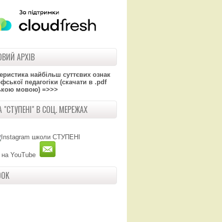
ВИЙ АРХІВ
теристика найбільш суттєвих ознак
ської педагогіки (скачати в .pdf
ькою мовою) =>>>
 "СТУПЕНІ" В СОЦ. МЕРЕЖАХ
OOK