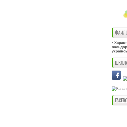
ФАЙЛО
• Харак
вальдорф
українс
ШКОЛА
FACEB