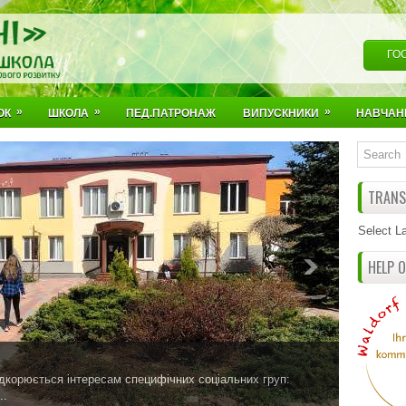
ГО
»
»
»
ОК
ШКОЛА
ПЕД.ПАТРОНАЖ
ВИПУСКНИКИ
НАВЧАН
TRANSL
Select L
HELP 
а
итини і має на меті розвиток її власного потенціалу.