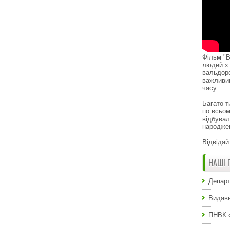
Фільм "В
людей з 
вальдор
важливи
часу.
Багато т
по всьом
відбувал
народже
Відвідай
НАШІ 
Департ
Видавн
ПНВК 