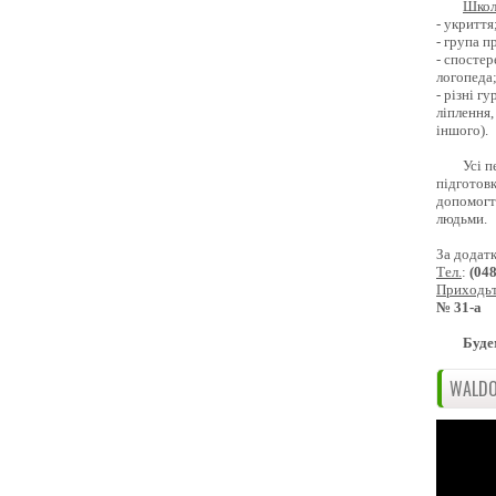
Школ
- укриття
- група 
- спостер
логопеда
- різні г
ліплення,
іншого).
Усі п
підготовк
допомогти
людьми.
За додат
Тел.
:
(04
Приходь
№ 31-а
Буде
WALDO