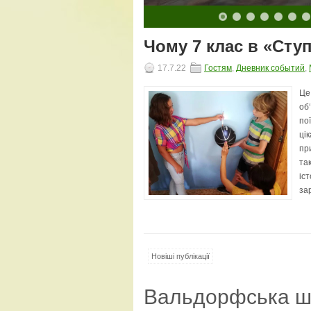
10
11
12
13
14
15
16
17
18
19
20
Чому 7 клас в «Сту
17.7.22
Гостям
,
Дневник событий
,
Це
об
по
цік
пр
та
іс
за
Новіші публікації
Вальдорфська ш