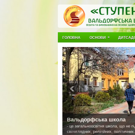
»
ГОЛОВНА
ОСНОВИ
ДИТСАД
Вальдорфська педагогік
створена для задовольнення потреб д