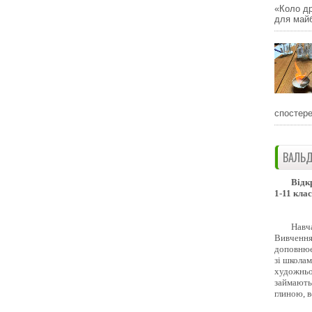
«Коло др
для майб
спостере
ВАЛЬД
Відк
1-11 клас
Навч
Вивчення 
доповнює
зі школам
художньо
займають
глиною, 