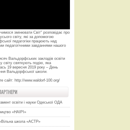
чимося змінювати Світ" розповідає про
усього світу, які за допомогою
фської педагогіки працюють над
ми педагогічними завданнями нашого
исяч Вальдорфських закладів освіти
у світу святкують подію, яка
ась 19 вересня 2019 року – День
ння Вальдорфської школи.
те сайт:
http://www.waldorf-100.org/
ПАРТНЕРИ
амент освіти і науки Одеської ОДА
ицтво «НАІРІ»
«Вільна школа «АСТР»