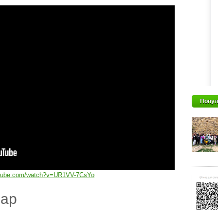
Попул
utube.com/watch?v=UR1VV-7CsYo
дар