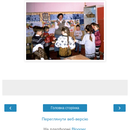
‹
›
Головна сторінка
Переглянути веб-версію
На платформі
Blogger
.