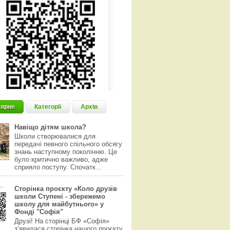
ярне
Категорії
Архів
Навіщо дітям школа?
Школи створювалися для
передачі певного спільного обсягу
знань наступному поколінню. Це
було критично важливо, адже
сприяло поступу. Спочатк...
Сторінка проєкту «Коло друзів
школи Ступені - збережемо
школу для майбутнього» у
Фонді "Софія"
Друзі! На сторінці БФ «Софія»
з‘явилася сторінка нашого проєкту