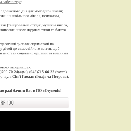
а забезпечує
:
;
продовженого дня для молодшої школи;
еження шкільного лікаря, психолога,
;
уртки (танцювальна студія, музична школа,
 живопис, школа журналістики та багато
едагогічні зусилля спрямовані на
у дітей до самостійного життя, щоб
 їм стати соціально-зрілими та вільними
ковою інформацією
8)799-70-24
(адм.),
(048)715-66-22
(вахта)
те
:
вул. Сім'ї Глодан (Ільфа та Петрова),
мо раді бачити Вас в ПО «Ступені»!
RF-100