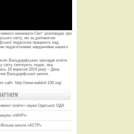
чимося змінювати Світ" розповідає про
усього світу, які за допомогою
фської педагогіки працюють над
ми педагогічними завданнями нашого
исяч Вальдорфських закладів освіти
у світу святкують подію, яка
ась 19 вересня 2019 року – День
ння Вальдорфської школи.
те сайт:
http://www.waldorf-100.org/
ПАРТНЕРИ
амент освіти і науки Одеської ОДА
ицтво «НАІРІ»
«Вільна школа «АСТР»