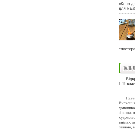
«Коло др
для майб
спостере
ВАЛЬД
Відк
1-11 клас
Навч
Вивчення 
доповнює
зі школам
художньо
займають
глиною, 