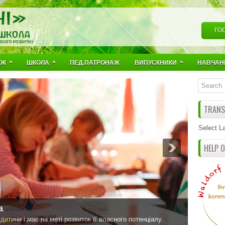
ГО
»
»
»
ОК
ШКОЛА
ПЕД.ПАТРОНАЖ
ВИПУСКНИКИ
НАВЧАН
TRANSL
Select L
HELP 
ська школа
 виховання вільної особистості.