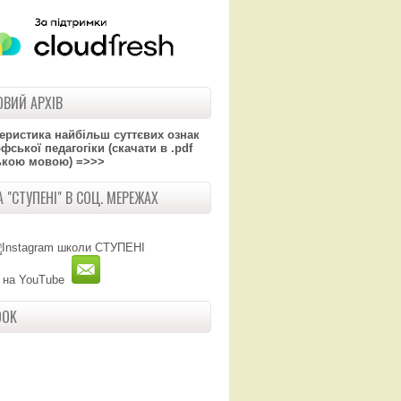
ВИЙ АРХІВ
теристика найбільш суттєвих ознак
ської педагогіки (скачати в .pdf
ькою мовою) =>>>
 "СТУПЕНІ" В СОЦ. МЕРЕЖАХ
OOK