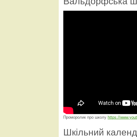
Вальдорфська ш
Проморолик про школу
https://www.yo
Шкільний кален