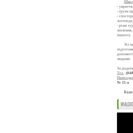
Школ
- укриття
- група 
- спостер
логопеда
- різні г
ліплення,
іншого).
Усі п
підготовк
допомогти
людьми.
За додат
Тел.
:
(04
Приходь
№ 31-а
Буде
WALDO