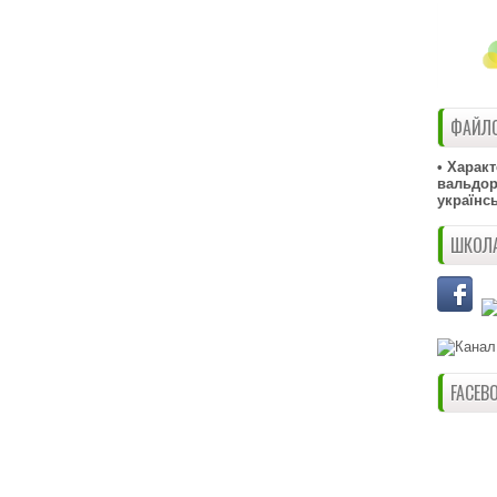
ФАЙЛО
• Харак
вальдорф
українс
ШКОЛА
FACEB