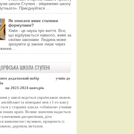
узів школи Ступені - збережемо школу
утнього». Приєднуйтеся ...
Як описати живе сталими
формулами?
Хімія - це наука про життя. Все,
що відбувається навколо, живе за
своїми законами. Людина може
зрозуміти ці закони лише через
ження....
ОРФСЬКА ШКОЛА СТУПЕНІ
рито додатковий набір
учнів до
ів
на 2023-2024 навч.рік
ання у школі ведеться українською мовою.
англійської та німецької мов з 1-го класу
ться у старших класах «обміном» учнями
и інших країн. Велике значення надається
-ужитковим дисциплінам, діти
ся живописом і музикою, працюють із
вовною, деревом, металом.