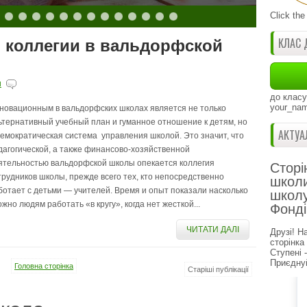
Click the
КЛАС 
й коллегии в вальдорфской
и
до класу
your_nam
новационным в вальдорфских школах является не только
ьтернативный учебный план и гуманное отношение к детям, но
АКТУА
демократическая система управления школой. Это значит, что
дагогической, а также финансово-хозяйственной
ятельностью вальдорфской школы опекается коллегия
Сторі
трудников школы, прежде всего тех, кто непосредственно
школи
ботает с детьми — учителей. Время и опыт показали насколько
школу
ожно людям работать «в кругу», когда нет жесткой...
Фонді
ЧИТАТИ ДАЛІ
Друзі! Н
сторінка
Ступені 
Приєднуй
Головна сторінка
Старіші публікації