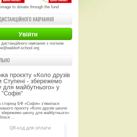
 image to donate through the fund
ДИСТАНЦІЙНОГО НАВЧАННЯ
 дистанційного навчання з логіном
e@waldorf-school.org
ЛЬНО
нка проєкту «Коло друзів
 Ступені - збережемо
 для майбутнього» у
 "Софія"
а сторінці БФ «Софія» з‘явилася
 нашого проєкту «Коло друзів школи
- збережемо школу для майбутнього».
теся ...