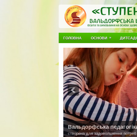
»
ГОЛОВНА
ОСНОВИ
ДИТСАД
Вальдорф
і має на меті розвиток її власного потенціалу.
- це среда для