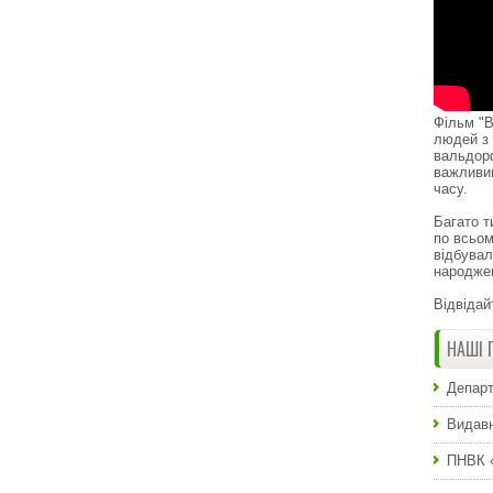
Фільм "В
людей з 
вальдор
важливи
часу.
Багато т
по всьом
відбувал
народже
Відвідай
НАШІ 
Департ
Видавн
ПНВК 