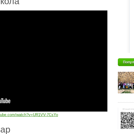
кола
Попул
utube.com/watch?v=UR1VV-7CsYo
дар