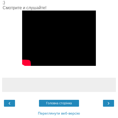
;)
Смотрите и слушайте!
‹
›
Головна сторінка
Переглянути веб-версію