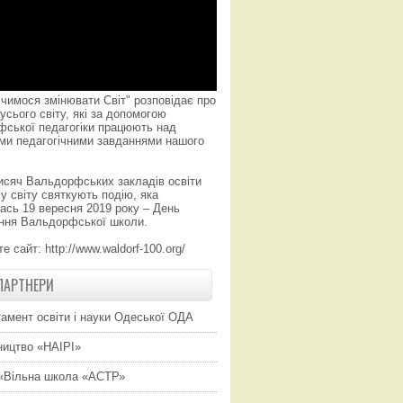
чимося змінювати Світ" розповідає про
усього світу, які за допомогою
фської педагогіки працюють над
ми педагогічними завданнями нашого
исяч Вальдорфських закладів освіти
у світу святкують подію, яка
ась 19 вересня 2019 року – День
ння Вальдорфської школи.
те сайт:
http://www.waldorf-100.org/
ПАРТНЕРИ
амент освіти і науки Одеської ОДА
ицтво «НАІРІ»
«Вільна школа «АСТР»