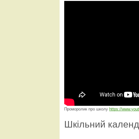
Проморолик про школу
https://www.yo
Шкільний кален