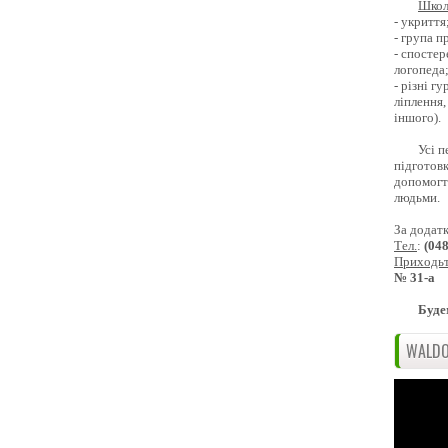
Школ
- укриття
- група 
- спостер
логопеда
- різні г
ліплення,
іншого).
Усі п
підготовк
допомогти
людьми.
За додат
Тел.
:
(04
Приходь
№ 31-а
Буде
WALDO