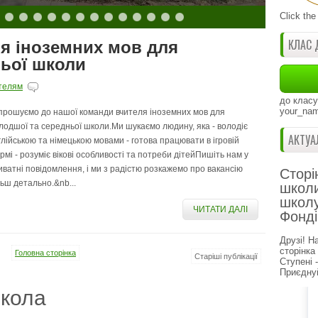
Click the
КЛАС 
я іноземних мов для
ньої школи
телям
до класу
your_nam
прошуємо до нашої команди вчителя іноземних мов для
лодшої та середньої школи.Ми шукаємо людину, яка - володіє
АКТУА
глійською та німецькою мовами - готова працювати в ігровій
рмі - розуміє вікові особливості та потреби дітейПишіть нам у
иватні повідомлення, і ми з радістю розкажемо про вакансію
Сторі
льш детально.&nb...
школи
школу
ЧИТАТИ ДАЛІ
Фонді
Друзі! Н
сторінка
Головна сторінка
Старіші публікації
Ступені 
Приєднуй
кола