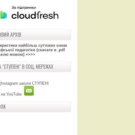
ВИЙ АРХІВ
теристика найбільш суттєвих ознак
ської педагогіки (скачати в .pdf
ькою мовою) =>>>
 "СТУПЕНІ" В СОЦ. МЕРЕЖАХ
OOK