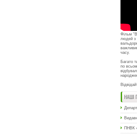
Фільм "В
людей з 
вальдор
важливи
часу.
Багато т
по всьом
відбувал
народже
Відвідай
НАШІ 
Департ
Видавн
ПНВК 