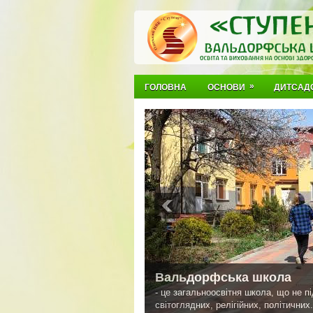
»
ГОЛОВНА
ОСНОВИ
ДИТСАД
Вальдорфська школа
- це загальноосвітня школа, що не п
світоглядних, релігійних, політичних.