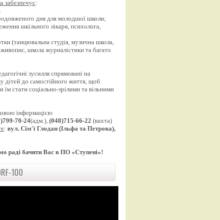
а забезпечує
:
;
продовженого дня для молодшої школи;
еження шкільного лікаря, психолога,
;
уртки (танцювальна студія, музична школа,
 живопис, школа журналістики та багато
едагогічні зусилля спрямовані на
у дітей до самостійного життя, щоб
 їм стати соціально-зрілими та вільними
ковою інформацією
8)799-70-24
(адм.),
(048)715-66-22
(вахта)
те
:
вул. Сім'ї Глодан (Ільфа та Петрова),
мо раді бачити Вас в ПО «Ступені»!
RF-100