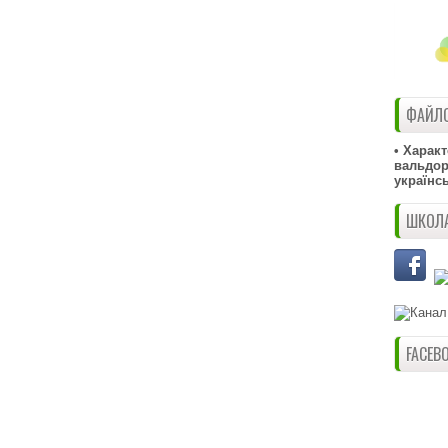
ФАЙЛО
• Харак
вальдорф
українс
ШКОЛА
FACEB