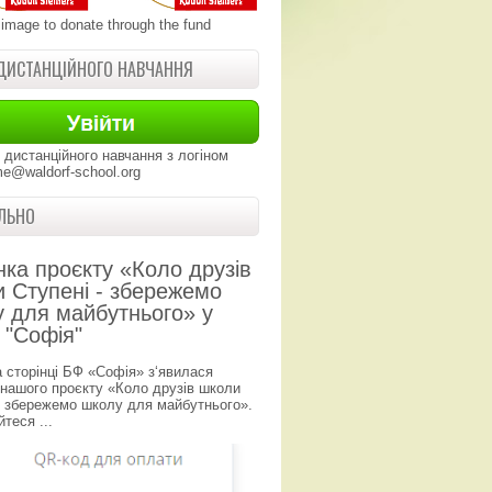
 image to donate through the fund
ДИСТАНЦІЙНОГО НАВЧАННЯ
 дистанційного навчання з логіном
e@waldorf-school.org
ЛЬНО
нка проєкту «Коло друзів
 Ступені - збережемо
 для майбутнього» у
 "Софія"
а сторінці БФ «Софія» з‘явилася
 нашого проєкту «Коло друзів школи
- збережемо школу для майбутнього».
теся ...