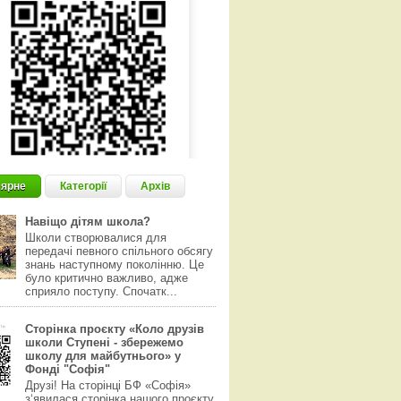
ярне
Категорії
Архів
Навіщо дітям школа?
Школи створювалися для
передачі певного спільного обсягу
знань наступному поколінню. Це
було критично важливо, адже
сприяло поступу. Спочатк...
Сторінка проєкту «Коло друзів
школи Ступені - збережемо
школу для майбутнього» у
Фонді "Софія"
Друзі! На сторінці БФ «Софія»
з‘явилася сторінка нашого проєкту