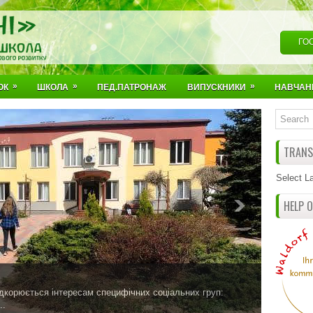
ГО
»
»
»
ОК
ШКОЛА
ПЕД.ПАТРОНАЖ
ВИПУСКНИКИ
НАВЧАН
TRANSL
Select L
HELP 
ідкорюється інтересам специфічних соціальних груп:
..