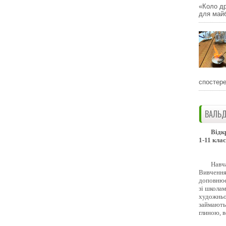
«Коло др
для майб
спостере
ВАЛЬД
Відк
1-11 клас
Навч
Вивчення 
доповнює
зі школам
художньо
займають
глиною, 