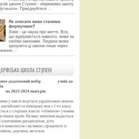
узів школи Ступені - збережемо школу
утнього». Приєднуйтеся ...
Як описати живе сталими
формулами?
Хімія - це наука про життя. Все,
що відбувається навколо, живе за
своїми законами. Людина може
зрозуміти ці закони лише через
ження....
ОРФСЬКА ШКОЛА СТУПЕНІ
рито додатковий набір
учнів до
ів
на 2023-2024 навч.рік
ання у школі ведеться українською мовою.
англійської та німецької мов з 1-го класу
ться у старших класах «обміном» учнями
и інших країн. Велике значення надається
-ужитковим дисциплінам, діти
ся живописом і музикою, працюють із
вовною, деревом, металом.