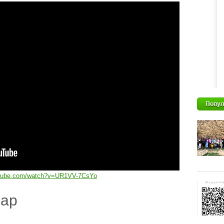
Попул
utube.com/watch?v=UR1VV-7CsYo
дар