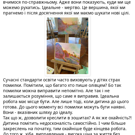
вчимося по-справжньому. Адже вони показують, куди ми ще 
можемо рухатись. Ідеальне - мертво. Це вершина, якої ми 
прагнемо і після досягнення якої ми маємо шукати нові цілі.
Сучасні стандарти освіти часто виховують у дітях страх 
помилки. Помітили, що багато хто пише олівцем? Бо так 
помилки 
можна виправити непомітно. Але так і не 
залишається розуміння, що саме я виправив. Ідеальна 
робота має місце бути. Але лише тоді, коли дитина до цього 
готова. До цього моменту всі помилки можуть бути наявні. 
Вони - вказівник шляху до ідеалу. 
Так що ж, дозволити креслити в зошитах? А як же охайність?! 
Дитина помітить недосконалість самостійно. І чим більше 
закреслень на початку, тим охайніше буде кінцева робота. 
До того ж, хіба  виправлення - висока ціна за життя без 