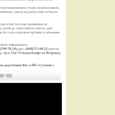
;
уртки (танцювальна студія, музична школа,
 живопис, школа журналістики та багато
едагогічні зусилля спрямовані на
у дітей до самостійного життя, щоб
 їм стати соціально-зрілими та вільними
ковою інформацією
8)799-70-24
(адм.),
(048)715-66-22
(вахта)
те
:
вул. Сім'ї Глодан (Ільфа та Петрова),
мо раді бачити Вас в ПО «Ступені»!
RF-100