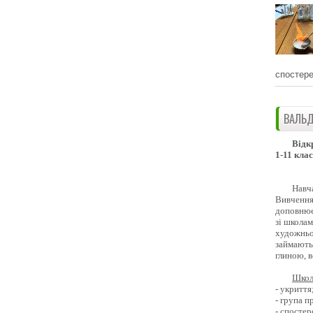
спостере
ВАЛЬД
Відк
1-11 клас
Навч
Вивчення 
доповнює
зі школам
художньо
займають
глиною, 
Школ
- укриття
- група 
- спостер