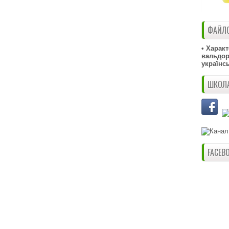
ФАЙЛО
• Харак
вальдорф
українс
ШКОЛА
FACEB