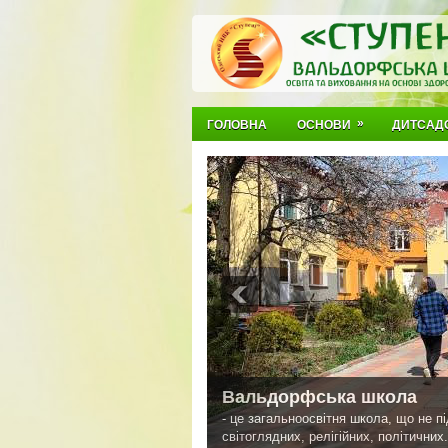
»
ГОЛОВНА
ОСНОВИ
ДИТСАД
Вальдорфська школа
- це загальноосвітня школа, що не п
світоглядних, релігійних, політичних.