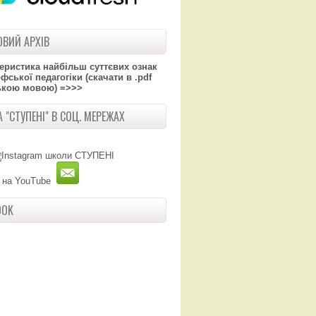
ВИЙ АРХІВ
теристика найбільш суттєвих ознак
ської педагогіки (скачати в .pdf
ькою мовою) =>>>
 "СТУПЕНІ" В СОЦ. МЕРЕЖАХ
OOK