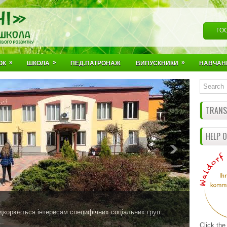
ГО
»
»
»
ОК
ШКОЛА
ПЕД.ПАТРОНАЖ
ВИПУСКНИКИ
НАВЧАН
TRANSL
HELP 
ідкорюється інтересам специфічних соціальних груп:
..
Click the