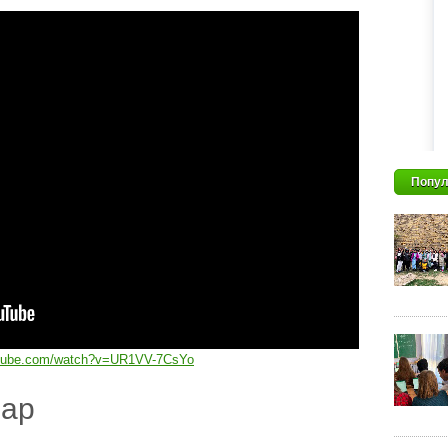
Попул
utube.com/watch?v=UR1VV-7CsYo
дар