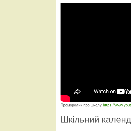
Проморолик про школу
https://www.yo
Шкільний кален