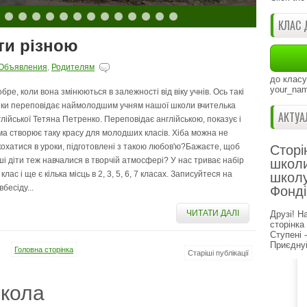
КЛАС 
ти різною
Объявления
,
Родителям
до класу
your_nam
обре, коли вона змінюються в залежності від віку учнів. Ось такі
зки переповідає наймолодшим учням нашої школи вчителька
АКТУА
глійської Тетяна Петренко. Переповідає англійською, показує і
ма створює таку красу для молодших класів. Хіба можна не
кохатися в уроки, підготовлені з такою любов'ю?Бажаєте, щоб
Сторі
ші діти теж навчалися в творчій атмосфері? У нас триває набір
школи
 клас і ще є кілька місць в 2, 3, 5, 6, 7 класах. Записуйтеся на
школу
вбесіду...
Фонді
ЧИТАТИ ДАЛІ
Друзі! Н
сторінка
Ступені 
Приєднуй
Головна сторінка
Старіші публікації
кола