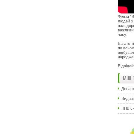
Фільм "В
людей з 
вальдор
важливи
часу.
Багато т
по всьом
відбувал
народже
Відвідай
НАШІ 
Департ
Видавн
ПНВК 