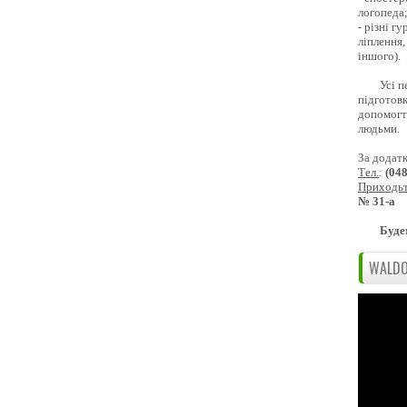
логопеда
- різні г
ліплення,
іншого).
Усі п
підготовк
допомогти
людьми.
За додат
Тел.
:
(04
Приходь
№ 31-а
Буде
WALDO