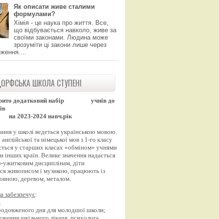
Як описати живе сталими
формулами?
Хімія - це наука про життя. Все,
що відбувається навколо, живе за
своїми законами. Людина може
зрозуміти ці закони лише через
ження....
ОРФСЬКА ШКОЛА СТУПЕНІ
рито додатковий набір
учнів до
ів
на 2023-2024 навч.рік
ання у школі ведеться українською мовою.
англійської та німецької мов з 1-го класу
ться у старших класах «обміном» учнями
и інших країн. Велике значення надається
-ужитковим дисциплінам, діти
ся живописом і музикою, працюють із
вовною, деревом, металом.
а забезпечує
:
;
продовженого дня для молодшої школи;
еження шкільного лікаря, психолога,