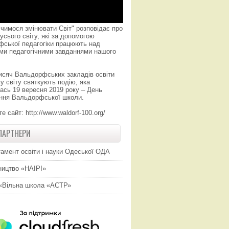
чимося змінювати Світ" розповідає про
усього світу, які за допомогою
фської педагогіки працюють над
ми педагогічними завданнями нашого
исяч Вальдорфських закладів освіти
у світу святкують подію, яка
ась 19 вересня 2019 року – День
ння Вальдорфської школи.
те сайт:
http://www.waldorf-100.org/
ПАРТНЕРИ
амент освіти і науки Одеської ОДА
ицтво «НАІРІ»
«Вільна школа «АСТР»