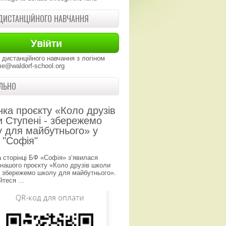
ДИСТАНЦІЙНОГО НАВЧАННЯ
 дистанційного навчання з логіном
e@waldorf-school.org
ЛЬНО
нка проєкту «Коло друзів
 Ступені - збережемо
 для майбутнього» у
 "Софія"
а сторінці БФ «Софія» з‘явилася
 нашого проєкту «Коло друзів школи
- збережемо школу для майбутнього».
теся ...