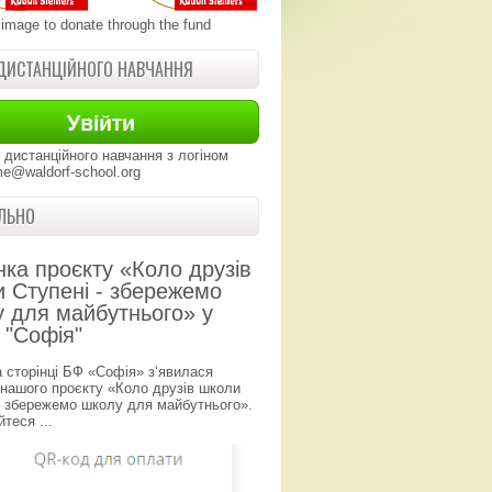
 image to donate through the fund
ДИСТАНЦІЙНОГО НАВЧАННЯ
 дистанційного навчання з логіном
e@waldorf-school.org
ЛЬНО
нка проєкту «Коло друзів
 Ступені - збережемо
 для майбутнього» у
 "Софія"
а сторінці БФ «Софія» з‘явилася
 нашого проєкту «Коло друзів школи
- збережемо школу для майбутнього».
теся ...