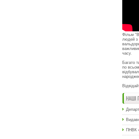
Фільм "В
людей з 
вальдор
важливи
часу.
Багато т
по всьом
відбувал
народже
Відвідай
НАШІ 
Департ
Видавн
ПНВК 