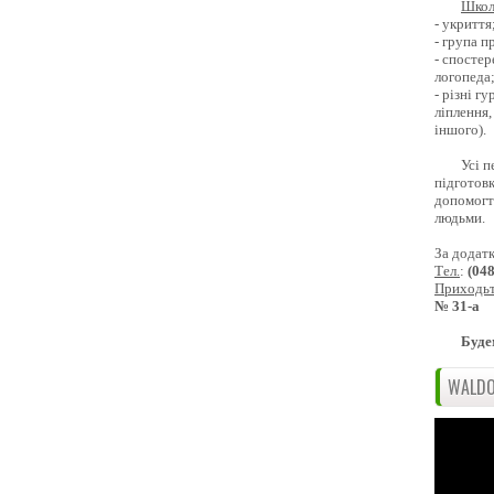
Школ
- укриття
- група 
- спостер
логопеда
- різні г
ліплення,
іншого).
Усі п
підготовк
допомогти
людьми.
За додат
Тел.
:
(04
Приходь
№ 31-а
Буде
WALDO