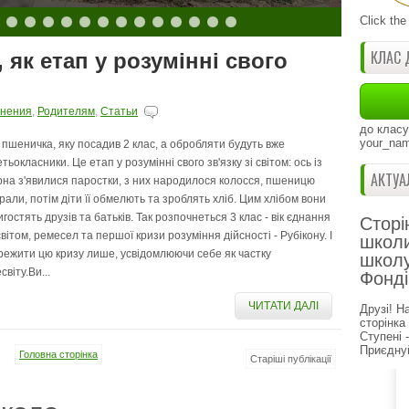
Click the
КЛАС 
як етап у розумінні свого
нения
,
Родителям
,
Статьи
до класу
your_nam
 пшеничка, яку посадив 2 клас, а обробляти будуть вже
тьокласники. Це етап у розумінні свого зв'язку зі світом: ось із
АКТУА
рна з'явилися паростки, з них народилося колосся, пшеницю
брали, потім діти її обмелють та зроблять хліб. Цим хлібом вони
гостять друзів та батьків. Так розпочнеться 3 клас - вік єднання
Сторі
світом, ремесел та першої кризи розуміння дійсності - Рубікону. І
школи
режити цю кризу лише, усвідомлюючи себе як частку
школу
світу.Ви...
Фонді
ЧИТАТИ ДАЛІ
Друзі! Н
сторінка
Ступені 
Приєднуй
Головна сторінка
Старіші публікації