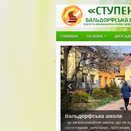
»
ГОЛОВНА
ОСНОВИ
ДИТСАД
Вальдорфська школа
- це загальноосвітня школа, що не п
світоглядних, релігійних, політичних.