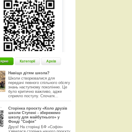
ярне
Категорії
Архів
Навіщо дітям школа?
Школи створювалися для
передачі певного спільного обсягу
знань наступному поколінню. Це
було критично важливо, адже
сприяло поступу. Спочатк...
Сторінка проєкту «Коло друзів
школи Ступені - збережемо
школу для майбутнього» у
Фонді "Софія"
Друзі! На сторінці БФ «Софія»
з‘явилася сторінка нашого проєкту