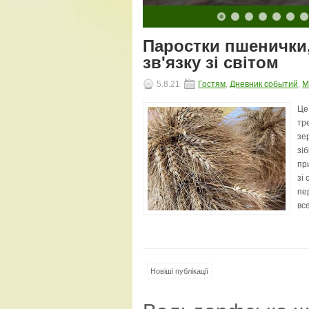
10
11
12
13
14
15
16
17
18
19
20
Паростки пшенички, 
зв'язку зі світом
5.8.21
Гостям
,
Дневник событий
,
М
Це
тре
зе
зі
при
зі 
пе
все
Новіші публікації