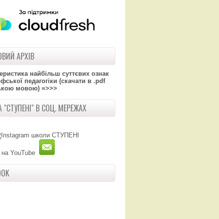
ВИЙ АРХІВ
теристика найбільш суттєвих ознак
ської педагогіки (скачати в .pdf
ькою мовою) =>>>
 "СТУПЕНІ" В СОЦ. МЕРЕЖАХ
OOK