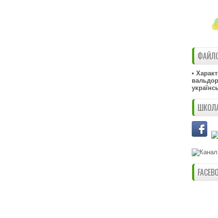
ФАЙЛО
• Харак
вальдорф
українс
ШКОЛА
FACEB