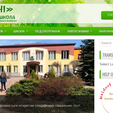
ГО
»
»
»
ОК
ШКОЛА
ПЕД.ПАТРОНАЖ
ВИПУСКНИКИ
НАВЧАН
TRANSL
Select L
HELP 
ідкорюється інтересам специфічних соціальних груп:
..