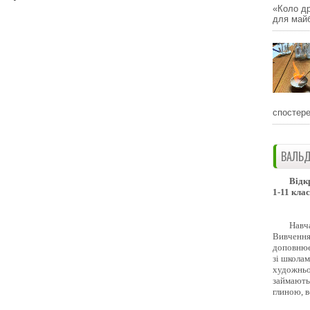
«Коло др
для майб
спостере
ВАЛЬД
Відк
1-11 клас
Навч
Вивчення 
доповнює
зі школам
художньо
займають
глиною, 