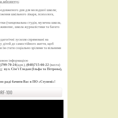
а забезпечує
:
;
продовженого дня для молодшої школи;
еження шкільного лікаря, психолога,
;
уртки (танцювальна студія, музична школа,
 живопис, школа журналістики та багато
едагогічні зусилля спрямовані на
у дітей до самостійного життя, щоб
 їм стати соціально-зрілими та вільними
ковою інформацією
8)799-70-24
(адм.),
(048)715-66-22
(вахта)
те
:
вул. Сім'ї Глодан (Ільфа та Петрова),
мо раді бачити Вас в ПО «Ступені»!
RF-100