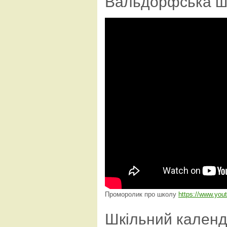
Вальдорфська ш
Проморолик про школу
https://www.yo
Шкільний кален