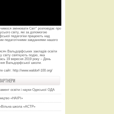
чимося змінювати Світ" розповідає про
усього світу, які за допомогою
фської педагогіки працюють над
ми педагогічними завданнями нашого
исяч Вальдорфських закладів освіти
у світу святкують подію, яка
ась 19 вересня 2019 року – День
ння Вальдорфської школи.
те сайт:
http://www.waldorf-100.org/
ПАРТНЕРИ
амент освіти і науки Одеської ОДА
ицтво «НАІРІ»
«Вільна школа «АСТР»