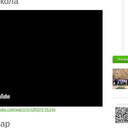
кола
Попул
utube.com/watch?v=UR1VV-7CsYo
дар