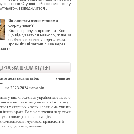
узів школи Ступені - збережемо школу
утнього». Приєднуйтеся ...
Як описати живе сталими
формулами?
Хімія - це наука про життя. Все,
що відбувається навколо, живе за
своїми законами. Людина може
зрозуміти ці закони лише через
ження....
ОРФСЬКА ШКОЛА СТУПЕНІ
рито додатковий набір
учнів до
ів
на 2023-2024 навч.рік
ання у школі ведеться українською мовою.
англійської та німецької мов з 1-го класу
ться у старших класах «обміном» учнями
и інших країн. Велике значення надається
-ужитковим дисциплінам, діти
ся живописом і музикою, працюють із
вовною, деревом, металом.