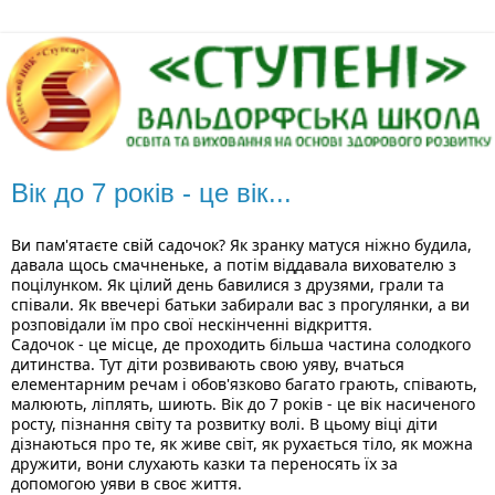
Вік до 7 років - це вік...
Ви пам'ятаєте свій садочок? Як зранку матуся ніжно будила, 
давала щось смачненьке, а потім віддавала вихователю з 
поцілунком. Як цілий день бавилися з друзями, грали та 
співали. Як ввечері батьки забирали вас з прогулянки, а ви 
розповідали їм про свої нескінченні відкриття.
Садочок - це місце, де проходить більша частина солодкого 
дитинства. Тут діти розвивають свою уяву, вчаться 
елементарним речам і обов'язково багато грають, співають, 
малюють, ліплять, шиють. Вік до 7 років - це вік насиченого 
росту, пізнання світу та розвитку волі. В цьому віці діти 
дізнаються про те, як живе світ, як рухається тіло, як можна 
дружити, вони слухають казки та переносять їх за 
допомогою уяви в своє життя. 