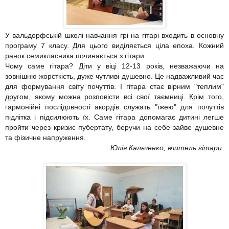
У вальдорфській школі навчання грі на гітарі входить в основну
програму 7 класу. Для цього виділяється ціла епоха. Кожний
ранок семикласника починається з гітари.
Чому саме гітара? Діти у віці 12-13 років, незважаючи на
зовнішню жорсткість, дуже чутливі душевно. Це надважливий час
для формування світу почуттів. І гітара стає вірним "теплим"
другом, якому можна розповісти всі свої таємниці. Крім того,
гармонійні послідовності акордів служать "їжею" для почуттів
підлітка і підсилюють їх. Саме гітара допомагає дитині легше
пройти через кризис пубертату, беручи на себе зайве душевне
та фізичне напруження.
Юлія Кальченко, вчитель гітари