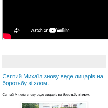
Святий Михаїл знову веде лицарів на
боротьбу зі злом.
Святий Михаїл знову веде лицарів на боротьбу зі злом.