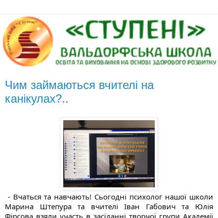
Чим займаються вчителі на
канікулах?..
 - Вчаться та навчають! Сьогодні психолог нашої школи 
Марина Штепура та вчителі Іван Габович та Юлія 
Фірсова взяли участь в засіданні творчої групи Академії 