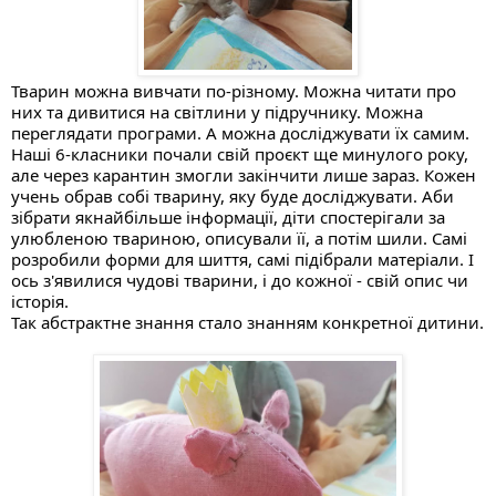
Тварин можна вивчати по-різному. Можна читати про 
них та дивитися на світлини у підручнику. Можна 
переглядати програми. А можна досліджувати їх самим.
Наші 6-класники почали свій проєкт ще минулого року, 
але через карантин змогли закінчити лише зараз. Кожен 
учень обрав собі тварину, яку буде досліджувати. Аби 
зібрати якнайбільше інформації, діти спостерігали за 
улюбленою твариною, описували її, а потім шили. Самі 
розробили форми для шиття, самі підібрали матеріали. І 
ось з'явилися чудові тварини, і до кожної - свій опис чи 
історія.
Так абстрактне знання стало знанням конкретної дитини. 