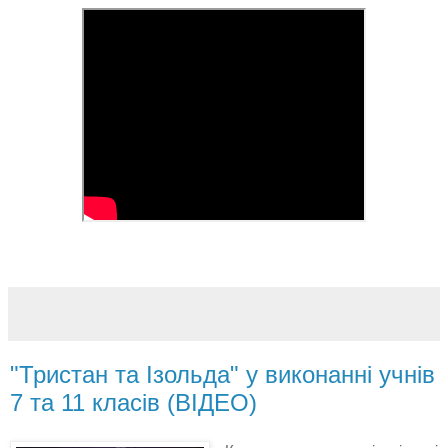
"Тристан та Ізольда" у виконанні учнів
7 та 11 класів (ВІДЕО)