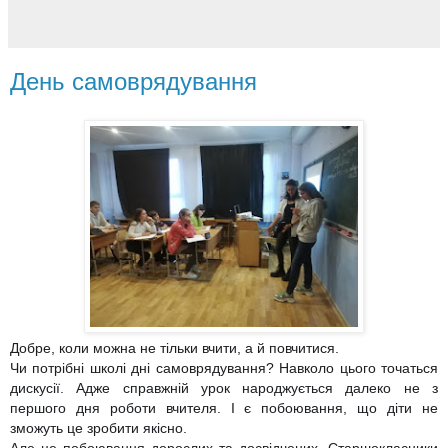
День самоврядування
Добре, коли можна не тільки вчити, а й повчитися.
Чи потрібні школі дні самоврядування? Навколо цього точаться
дискусії. Адже справжній урок народжується далеко не з
першого дня роботи вчителя. І є побоювання, що діти не
зможуть це зробити якісно.
Але це побоювання дорослих та досвідчених. Старшокласники