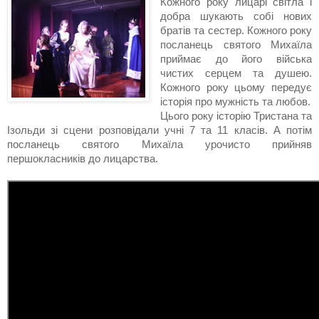
Кожного року лицарі світла і 
добра шукають собі нових 
братів та сестер. Кожного року 
посланець святого Михаїла 
приймає до його війська 
чистих серцем та душею. 
Кожного року цьому передує 
історія про мужність та любов.
Цього року історію Тристана та 
Ізольди зі сцени розповідали учні 7 та 11 класів. А потім 
посланець святого Михаїла урочисто прийняв 
першокласників до лицарства. 