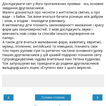
Досліджувати світ у його протилежних проявах - ось основне 
завдання другокласників.
Малечі дізнаються про чесноти з життєписів святих, а про 
вади - з байок. Так вони вчаться бачити різницю між добром 
і злом, а згодом - знаходити рівновагу. 
В математиці діти пізнають закономірності множення і красу 
форм цих закономірностей. У мові досліджують звуки і 
вивчають нові слова та способи їхнього відтворення на 
папері.
А також діти вчаться малюванню форм, живопису, евритмії, 
музиці, 
ліпленню, англійської та німецької, пізнають своє 
тіло через рухливі ігри та ритмічні частини основного уроку. 
Наших другокласників у цій цікавій подорожі пізнання світу 
супроводжуватиме чудова вчителька пані Тетяна Кудакова. 
Тож запрошуємо вас приєднати до родини другокласників 
вальдорфського ліцею «Ступені» вже з цього вересня.
‹
›
Головна сторінка