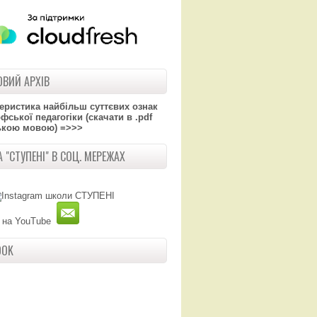
ВИЙ АРХІВ
теристика найбільш суттєвих ознак
ської педагогіки (скачати в .pdf
ькою мовою) =>>>
 "СТУПЕНІ" В СОЦ. МЕРЕЖАХ
OOK