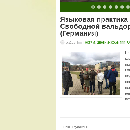
10
11
12
13
14
15
16
17
18
19
20
Языковая практика
Свободной вальдор
(Германия)
6.2.18
Гостям
,
Дневник событий
,
О
На
ку
пр
г.
по
не
по
не
по
Новіші публікації