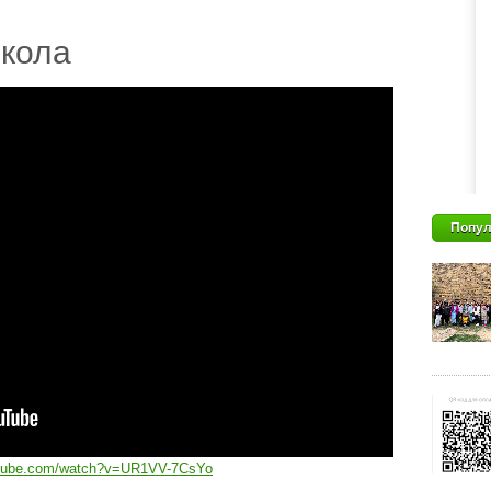
кола
Попул
utube.com/watch?v=UR1VV-7CsYo