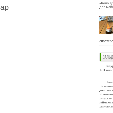
«Коло др
дар
для майб
спостере
ВАЛЬД
Відк
1-11 клас
Навч
Вивчення 
доповнює
зі школам
художньо
займають
глиною, 