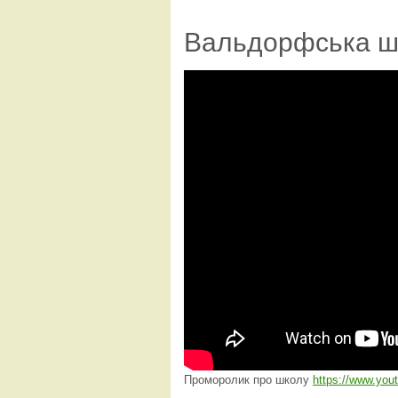
Вальдорфська ш
Проморолик про школу
https://www.yo