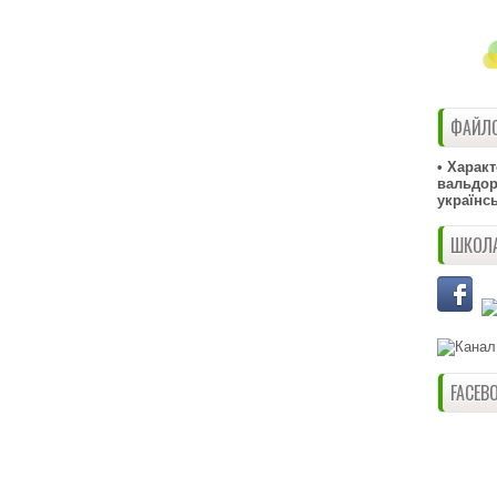
ФАЙЛО
• Харак
вальдорф
українс
ШКОЛА
FACEB