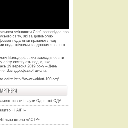
чимося змінювати Світ" розповідає про
усього світу, які за допомогою
фської педагогіки працюють над
ми педагогічними завданнями нашого
исяч Вальдорфських закладів освіти
у світу святкують подію, яка
ась 19 вересня 2019 року – День
ння Вальдорфської школи.
те сайт:
http://www.waldorf-100.org/
ПАРТНЕРИ
амент освіти і науки Одеської ОДА
ицтво «НАІРІ»
«Вільна школа «АСТР»