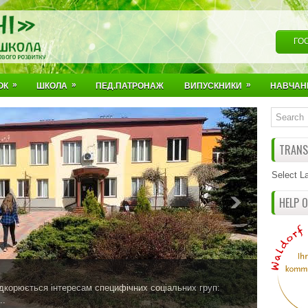
ГО
»
»
»
ОК
ШКОЛА
ПЕД.ПАТРОНАЖ
ВИПУСКНИКИ
НАВЧАН
TRANSL
Select L
HELP 
ідкорюється інтересам специфічних соціальних груп:
..