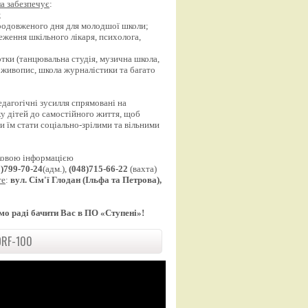
а забезпечує
:
;
продовженого дня для молодшої школи;
еження шкільного лікаря, психолога,
;
уртки (танцювальна студія, музична школа,
 живопис, школа журналістики та багато
едагогічні зусилля спрямовані на
у дітей до самостійного життя, щоб
 їм стати соціально-зрілими та вільними
ковою інформацією
8)799-70-24
(адм.),
(048)715-66-22
(вахта)
те
:
вул. Сім'ї Глодан (Ільфа та Петрова),
мо раді бачити Вас в ПО «Ступені»!
RF-100