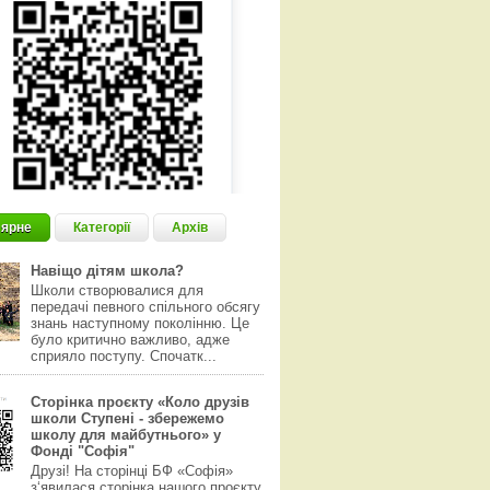
ярне
Категорії
Архів
Навіщо дітям школа?
Школи створювалися для
передачі певного спільного обсягу
знань наступному поколінню. Це
було критично важливо, адже
сприяло поступу. Спочатк...
Сторінка проєкту «Коло друзів
школи Ступені - збережемо
школу для майбутнього» у
Фонді "Софія"
Друзі! На сторінці БФ «Софія»
з‘явилася сторінка нашого проєкту