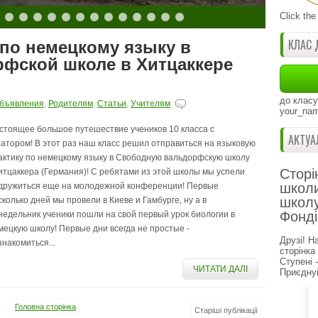
Click the
КЛАС 
 по немецкому языку в
фской школе в Хитцаккере
до класу
бъявления
,
Родителям
,
Статьи
,
Учителям
your_nam
стоящее большое путешествие учеников 10 класса с
АКТУА
ратором! В этот раз наш класс решил отправиться на языковую
актику по немецкому языку в Свободную вальдорфскую школу
Сторі
Хитцаккера (Германия)! С ребятами из этой школы мы успели
школи
дружиться еще на молодежной конференции! Первые
школу
сколько дней мы провели в Киеве и Гамбурге, ну а в
Фонді
недельник ученики пошли на свой первый урок биологии в
мецкую школу! Первые дни всегда не простые -
Друзі! Н
знакомиться...
сторінка
Ступені 
ЧИТАТИ ДАЛІ
Приєднуй
Головна сторінка
Старіші публікації