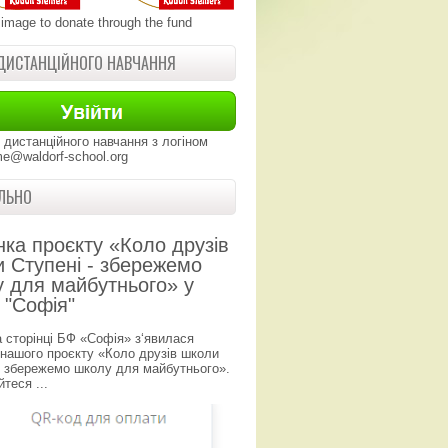
 image to donate through the fund
ДИСТАНЦІЙНОГО НАВЧАННЯ
 дистанційного навчання з логіном
e@waldorf-school.org
ЛЬНО
нка проєкту «Коло друзів
 Ступені - збережемо
 для майбутнього» у
 "Софія"
а сторінці БФ «Софія» з‘явилася
 нашого проєкту «Коло друзів школи
- збережемо школу для майбутнього».
теся ...