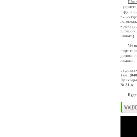
Школ
- укриття
- група 
- спостер
логопеда
- різні г
ліплення,
іншого).
Усі п
підготовк
допомогти
людьми.
За додат
Тел.
:
(04
Приходь
№ 31-а
Буде
WALDO