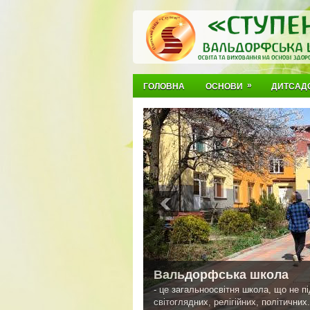
»
ГОЛОВНА
ОСНОВИ
ДИТСАД
Вальдорфська школа
- це загальноосвітня школа, що не п
світоглядних, релігійних, політичних.