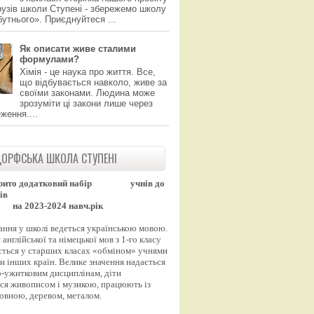
узів школи Ступені - збережемо школу
утнього». Приєднуйтеся ...
Як описати живе сталими
формулами?
Хімія - це наука про життя. Все,
що відбувається навколо, живе за
своїми законами. Людина може
зрозуміти ці закони лише через
ження....
ОРФСЬКА ШКОЛА СТУПЕНІ
рито додатковий набір
учнів до
ів
на 2023-2024 навч.рік
ання у школі ведеться українською мовою.
англійської та німецької мов з 1-го класу
ться у старших класах «обміном» учнями
и інших країн. Велике значення надається
-ужитковим дисциплінам, діти
ся живописом і музикою, працюють із
вовною, деревом, металом.