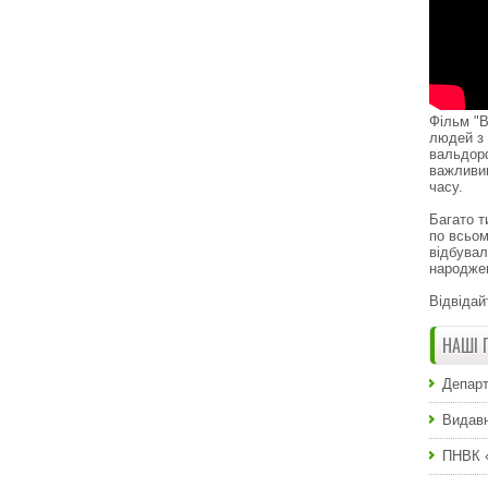
Фільм "В
людей з 
вальдор
важливи
часу.
Багато т
по всьом
відбувал
народже
Відвідай
НАШІ 
Департ
Видавн
ПНВК 