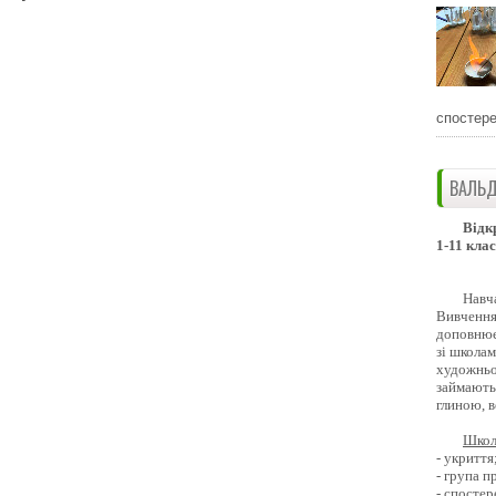
спостере
ВАЛЬД
Відк
1-11 клас
Навч
Вивчення 
доповнює
зі школам
художньо
займають
глиною, 
Школ
- укриття
- група 
- спостер