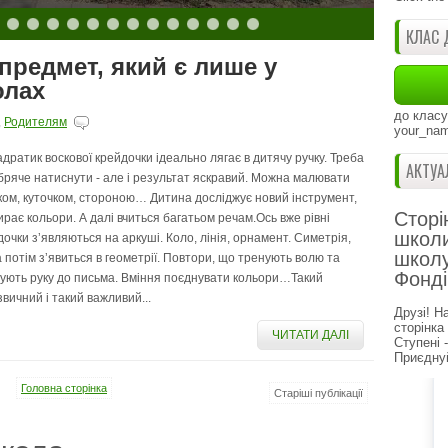
КЛАС 
редмет, який є лише у
олах
до класу
,
Родителям
your_nam
адратик воскової крейдочки ідеально лягає в дитячу ручку. Треба
АКТУА
бряче натиснути - але і результат яскравий. Можна малювати
ком, куточком, стороною… Дитина досліджує новий інструмент,
Сторі
ирає кольори. А далі вчиться багатьом речам.Ось вже рівні
школи
дочки зʼявляються на аркуші. Коло, лінія, орнамент. Симетрія,
школу
а потім зʼявиться в геометрії. Повтори, що тренують волю та
Фонді
тують руку до письма. Вміння поєднувати кольори…Такий
звичний і такий важливий...
Друзі! Н
сторінка
ЧИТАТИ ДАЛІ
Ступені 
Приєднуй
Головна сторінка
Старіші публікації