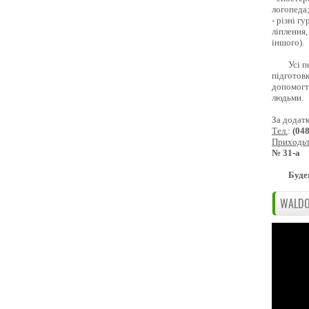
логопеда
- різні г
ліплення,
іншого).
Усі п
підготовк
допомогти
людьми.
За додат
Тел.
:
(04
Приходь
№ 31-а
Буде
WALDO