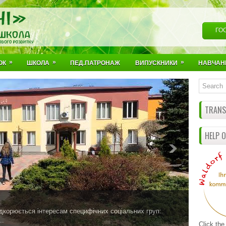
ГО
»
»
»
ОК
ШКОЛА
ПЕД.ПАТРОНАЖ
ВИПУСКНИКИ
НАВЧАН
TRANSL
HELP 
ідкорюється інтересам специфічних соціальних груп:
..
Click the