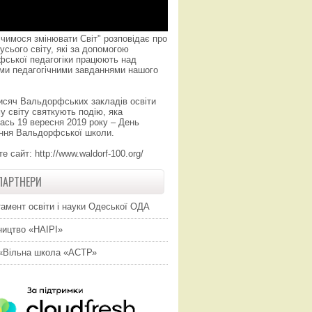
чимося змінювати Світ" розповідає про
усього світу, які за допомогою
фської педагогіки працюють над
ми педагогічними завданнями нашого
исяч Вальдорфських закладів освіти
у світу святкують подію, яка
ась 19 вересня 2019 року – День
ння Вальдорфської школи.
те сайт:
http://www.waldorf-100.org/
ПАРТНЕРИ
амент освіти і науки Одеської ОДА
ицтво «НАІРІ»
«Вільна школа «АСТР»