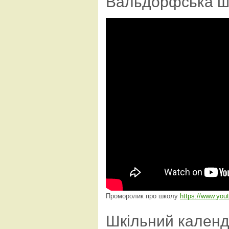
Вальдорфська ш
Проморолик про школу
https://www.yo
Шкільний кален