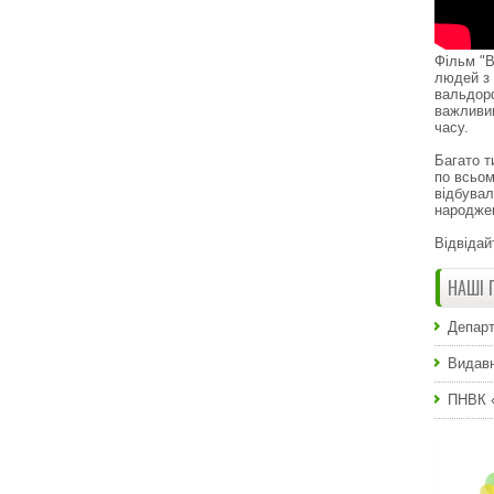
Фільм "В
людей з 
вальдор
важливи
часу.
Багато т
по всьом
відбувал
народже
Відвідай
НАШІ 
Департ
Видавн
ПНВК 