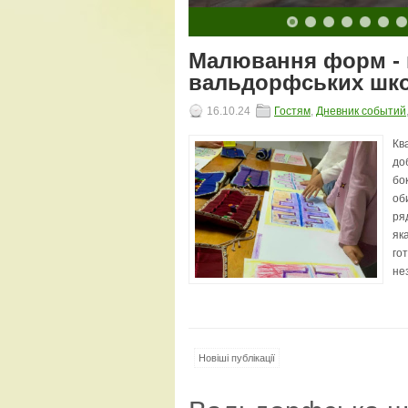
10
11
12
13
14
15
16
17
18
19
20
Малювання форм - п
вальдорфських шк
16.10.24
Гостям
,
Дневник событий
Кв
до
бо
об
ря
як
го
не
Новіші публікації