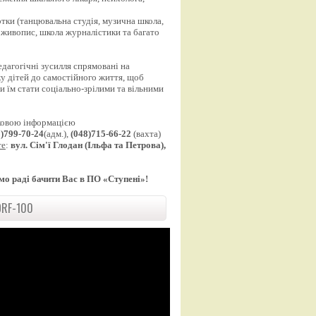
;
уртки (танцювальна студія, музична школа,
 живопис, школа журналістики та багато
едагогічні зусилля спрямовані на
у дітей до самостійного життя, щоб
 їм стати соціально-зрілими та вільними
ковою інформацією
8)799-70-24
(адм.),
(048)715-66-22
(вахта)
те
:
вул. Сім'ї Глодан (Ільфа та Петрова),
мо раді бачити Вас в ПО «Ступені»!
RF-100