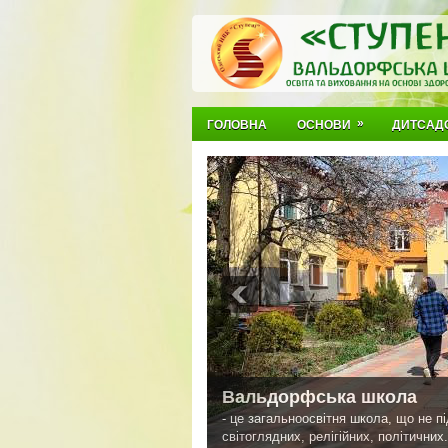
»
ГОЛОВНА
ОСНОВИ
ДИТСАД
Вальдорфська школа
- це загальноосвітня школа, що не п
світоглядних, релігійних, політичних.