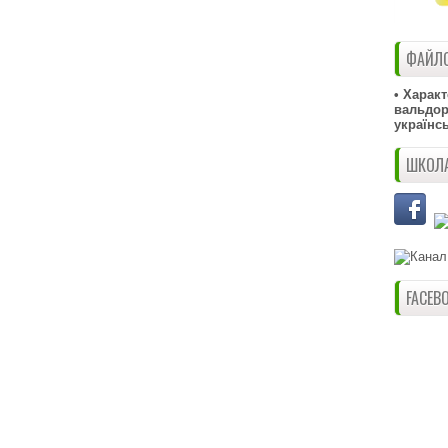
ФАЙЛО
• Харак
вальдорф
українс
ШКОЛА
FACEB