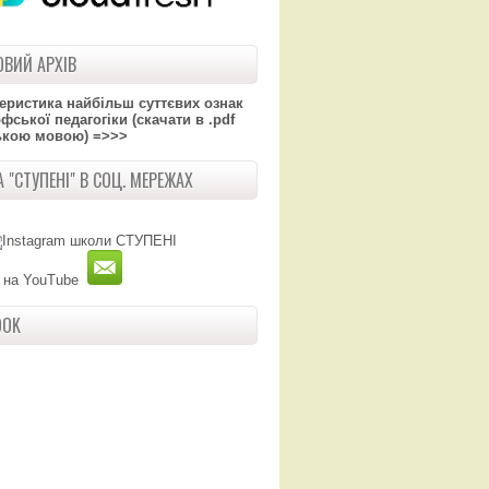
ВИЙ АРХІВ
теристика найбільш суттєвих ознак
ської педагогіки (скачати в .pdf
ькою мовою) =>>>
 "СТУПЕНІ" В СОЦ. МЕРЕЖАХ
OOK