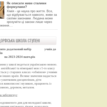
Як описати живе сталими
формулами?
Хімія - це наука про життя. Все,
що відбувається навколо, живе за
своїми законами. Людина може
зрозуміти ці закони лише через
ження....
ОРФСЬКА ШКОЛА СТУПЕНІ
рито додатковий набір
учнів до
ів
на 2023-2024 навч.рік
ання у школі ведеться українською мовою.
англійської та німецької мов з 1-го класу
ться у старших класах «обміном» учнями
и інших країн. Велике значення надається
-ужитковим дисциплінам, діти
ся живописом і музикою, працюють із
вовною, деревом, металом.
а забезпечує
:
;
продовженого дня для молодшої школи;
еження шкільного лікаря, психолога,