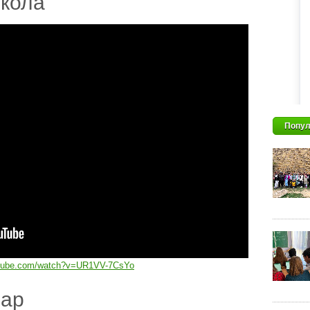
кола
Попул
utube.com/watch?v=UR1VV-7CsYo
дар