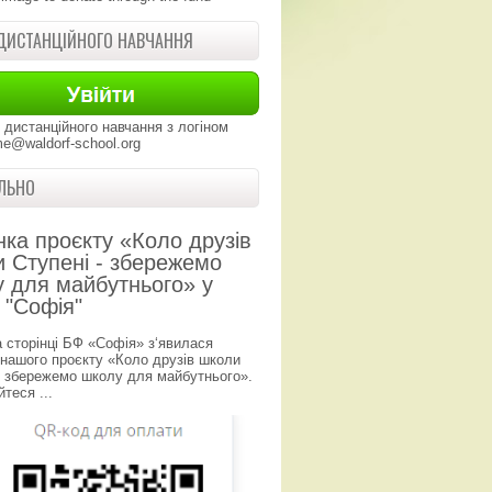
ДИСТАНЦІЙНОГО НАВЧАННЯ
 дистанційного навчання з логіном
e@waldorf-school.org
ЛЬНО
нка проєкту «Коло друзів
 Ступені - збережемо
 для майбутнього» у
 "Софія"
а сторінці БФ «Софія» з‘явилася
 нашого проєкту «Коло друзів школи
- збережемо школу для майбутнього».
теся ...