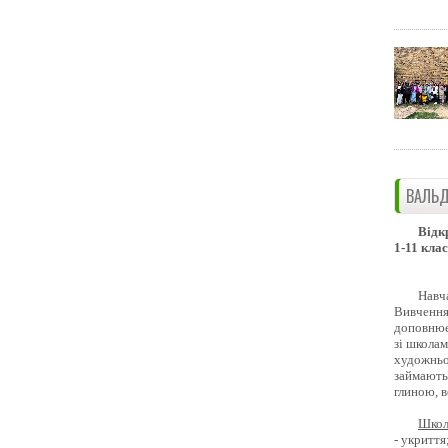
ВАЛЬД
Відк
1-11 клас
Навч
Вивчення 
доповнює
зі школам
художньо
займають
глиною, 
Школ
- укриття