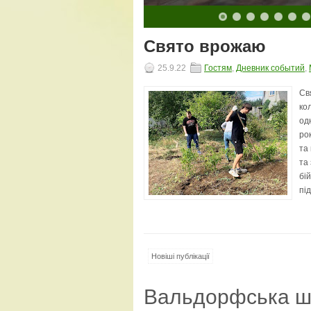
10
11
12
13
14
15
16
17
18
19
20
Свято врожаю
25.9.22
Гостям
,
Дневник событий
,
Св
ко
од
ро
та
та
бі
під
Новіші публікації
Вальдорфська ш