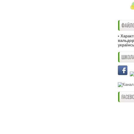
ФАЙЛО
• Харак
вальдорф
українс
ШКОЛА
FACEB