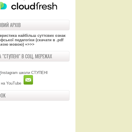
ВИЙ АРХІВ
теристика найбільш суттєвих ознак
ської педагогіки (скачати в .pdf
ькою мовою) =>>>
 "СТУПЕНІ" В СОЦ. МЕРЕЖАХ
OOK