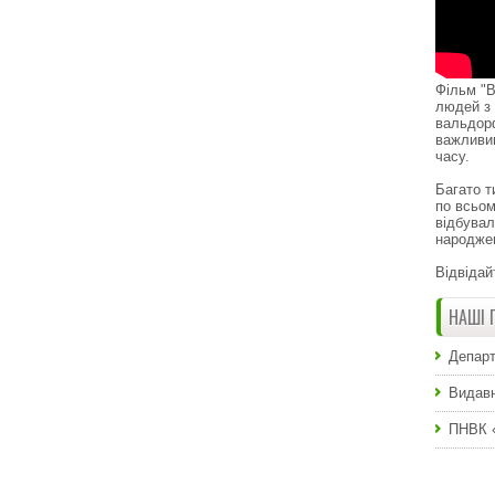
Фільм "В
людей з 
вальдор
важливи
часу.
Багато т
по всьом
відбувал
народже
Відвідай
НАШІ 
Департ
Видавн
ПНВК 