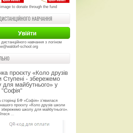
 image to donate through the fund
ДИСТАНЦІЙНОГО НАВЧАННЯ
 дистанційного навчання з логіном
e@waldorf-school.org
ЛЬНО
нка проєкту «Коло друзів
 Ступені - збережемо
 для майбутнього» у
 "Софія"
а сторінці БФ «Софія» з‘явилася
 нашого проєкту «Коло друзів школи
- збережемо школу для майбутнього».
теся ...