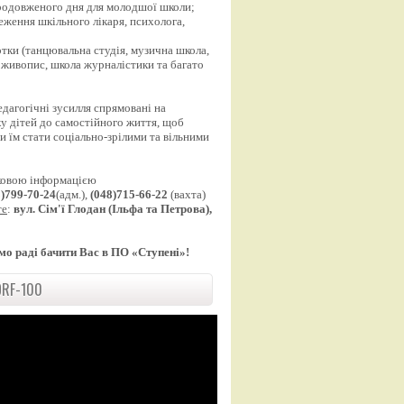
продовженого дня для молодшої школи;
еження шкільного лікаря, психолога,
;
уртки (танцювальна студія, музична школа,
 живопис, школа журналістики та багато
едагогічні зусилля спрямовані на
у дітей до самостійного життя, щоб
 їм стати соціально-зрілими та вільними
ковою інформацією
8)799-70-24
(адм.),
(048)715-66-22
(вахта)
те
:
вул. Сім'ї Глодан (Ільфа та Петрова),
мо раді бачити Вас в ПО «Ступені»!
RF-100