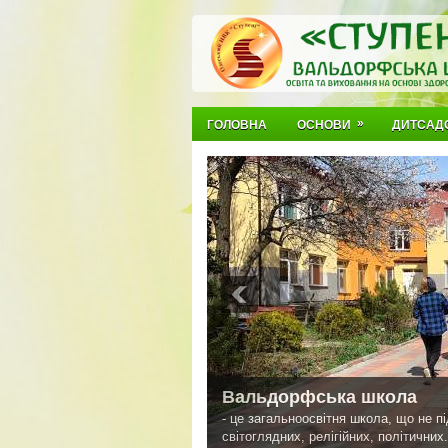
»
ГОЛОВНА
ОСНОВИ
ДИТСАД
Вальдорфська школа
- це загальноосвітня школа, що не п
світоглядних, релігійних, політичних.