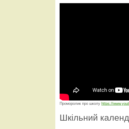
Проморолик про школу
https://www.yo
Шкільний кален