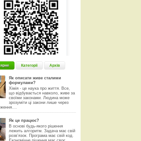
ярне
Категорії
Архів
Як описати живе сталими
формулами?
Хімія - це наука про життя. Все,
що відбувається навколо, живе за
своїми законами. Людина може
зрозуміти ці закони лише через
ження....
Як це працює?
В основі будь-якого рішення
лежить алгоритм. Задача має свій
розвʼязок. Програма має свій код.
Економічне рішення має своє