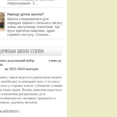
обґрунтування. З...
Навіщо дітям школа?
Школи створювалися для
передачі певного спільного обсягу
знань наступному поколінню. Це
було критично важливо, адже
сприяло поступу. Спочатк...
ОРФСЬКА ШКОЛА СТУПЕНІ
рито додатковий набір
учнів до
ів
на 2023-2024 навч.рік
ання у школі ведеться українською мовою.
англійської та німецької мов з 1-го класу
ться у старших класах «обміном» учнями
и інших країн. Велике значення надається
-ужитковим дисциплінам, діти
ся живописом і музикою, працюють із
вовною, деревом, металом.
а забезпечує
:
;