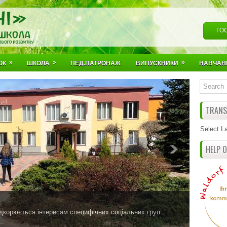
ГО
»
»
»
ОК
ШКОЛА
ПЕД.ПАТРОНАЖ
ВИПУСКНИКИ
НАВЧАН
TRANSL
Select L
HELP 
ідкорюється інтересам специфічних соціальних груп:
..