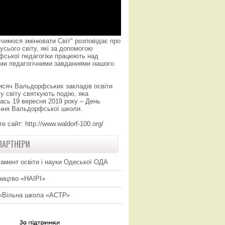
чимося змінювати Світ" розповідає про
усього світу, які за допомогою
фської педагогіки працюють над
ми педагогічними завданнями нашого
исяч Вальдорфських закладів освіти
у світу святкують подію, яка
ась 19 вересня 2019 року – День
ння Вальдорфської школи.
те сайт:
http://www.waldorf-100.org/
ПАРТНЕРИ
амент освіти і науки Одеської ОДА
ицтво «НАІРІ»
«Вільна школа «АСТР»