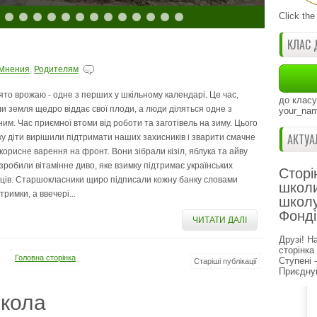
Click the
КЛАС 
Мнения
,
Родителям
ято врожаю - одне з перших у шкільному календарі. Це час,
до класу
ли земля щедро віддає свої плоди, а люди діляться одне з
your_nam
ним. Час приємної втоми від роботи та заготівель на зиму. Цього
АКТУА
ку діти вирішили підтримати наших захисників і зварити смачне
 корисне варення на фронт. Вони зібрали кізіл, яблука та айву
 зробили вітамінне диво, яке взимку підтримає українських
Сторі
йців. Старшокласники щиро підписали кожну банку словами
школи
тримки, а ввечері...
школу
Фонді
ЧИТАТИ ДАЛІ
Друзі! Н
сторінка
Головна сторінка
Ступені 
Старіші публікації
Приєднуй
кола