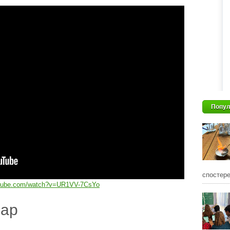
Попул
спостере
utube.com/watch?v=UR1VV-7CsYo
дар