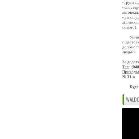
- група 
- спостер
логопеда
- різні г
ліплення,
іншого).
Усі п
підготовк
допомогти
людьми.
За додат
Тел.
:
(04
Приходь
№ 31-а
Буде
WALDO