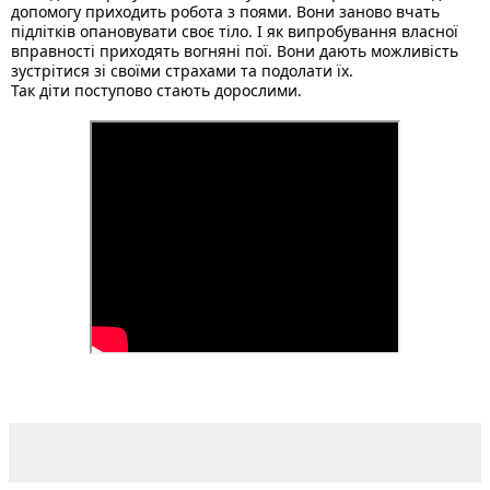
допомогу приходить робота з поями. Вони заново вчать 
підлітків опановувати своє тіло. І як випробування власної 
вправності приходять вогняні пої. Вони дають можливість 
зустрітися зі своїми страхами та подолати їх.
Так діти поступово стають дорослими. 