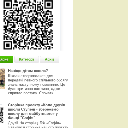
ярне
Категорії
Архів
Навіщо дітям школа?
Школи створювалися для
передачі певного спільного обсягу
знань наступному поколінню. Це
було критично важливо, адже
сприяло поступу. Спочатк...
Сторінка проєкту «Коло друзів
школи Ступені - збережемо
школу для майбутнього» у
Фонді "Софія"
Друзі! На сторінці БФ «Софія»
з‘явилася сторінка нашого проєкту