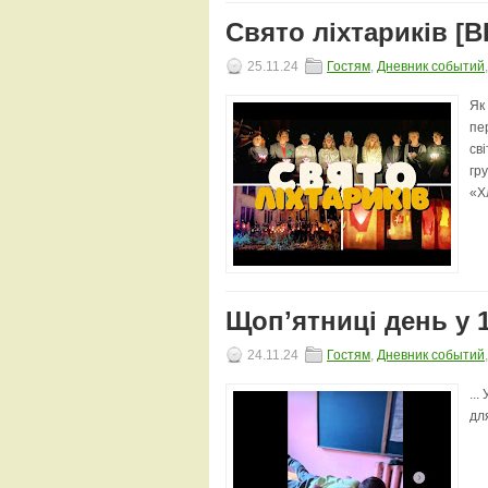
Свято ліхтариків [В
25.11.24
Гостям
,
Дневник событий
Як
пе
св
гру
«Хл
Щопʼятниці день у 1
24.11.24
Гостям
,
Дневник событий
..
для