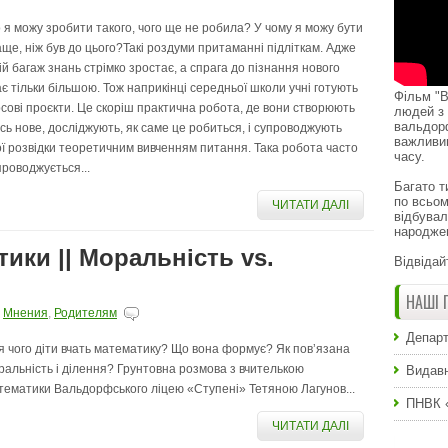
 я можу зробити такого, чого ще не робила? У чому я можу бути
аще, ніж був до цього?Такі роздуми притаманні підліткам. Адже
ній багаж знань стрімко зростає, а спрага до пізнання нового
ає тільки більшою. Тож наприкінці середньої школи учні готують
Фільм "В
рсові проєкти. Це скоріш практична робота, де вони створюють
людей з 
вальдор
сь нове, досліджують, як саме це робиться, і супроводжують
важливи
ої розвідки теоретичним вивченням питання. Така робота часто
часу.
проводжується...
Багато т
по всьом
ЧИТАТИ ДАЛІ
відбувал
народже
ики || Моральність vs.
Відвідай
НАШІ 
,
Мнения
,
Родителям
Департ
я чого діти вчать математику? Що вона формує? Як повʼязана
ральність і ділення? Грунтовна розмова з вчителькою
Видавн
тематики Вальдорфського ліцею «Ступені» Тетяною Лагунов...
ПНВК 
ЧИТАТИ ДАЛІ