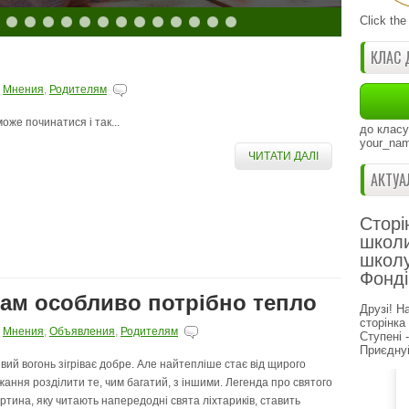
Click the
КЛАС 
,
Мнения
,
Родителям
 може починатися і так...
до класу
your_nam
ЧИТАТИ ДАЛІ
АКТУА
Сторі
школи
школу
Фонді
нам особливо потрібно тепло
Друзі! Н
сторінка
,
Мнения
,
Объявления
,
Родителям
Ступені 
Приєднуй
вий вогонь зігріває добре. Але найтепліше стає від щирого
жання розділити те, чим багатий, з іншими. Легенда про святого
ртина, яку читають напередодні свята ліхтариків, ставить