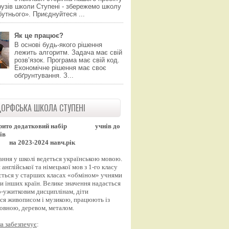
узів школи Ступені - збережемо школу
утнього». Приєднуйтеся ...
Як це працює?
В основі будь-якого рішення
лежить алгоритм. Задача має свій
розвʼязок. Програма має свій код.
Економічне рішення має своє
обґрунтування. З...
ОРФСЬКА ШКОЛА СТУПЕНІ
рито додатковий набір
учнів до
ів
на 2023-2024 навч.рік
ання у школі ведеться українською мовою.
англійської та німецької мов з 1-го класу
ться у старших класах «обміном» учнями
и інших країн. Велике значення надається
-ужитковим дисциплінам, діти
ся живописом і музикою, працюють із
вовною, деревом, металом.
а забезпечує
: