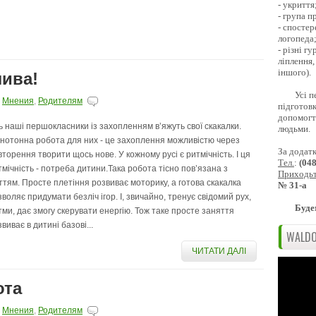
- укриття
- група 
- спостер
логопеда
- різні г
ліплення,
іншого).
лива!
Усі п
,
Мнения
,
Родителям
підготовк
допомогти
ь наші першокласники із захопленням вʼяжуть свої скакалки.
людьми.
нотонна робота для них - це захоплення можливістю через
За додат
вторення творити щось нове. У кожному русі є ритмічність. І ця
Тел.
:
(04
тмічність - потреба дитини.Така робота тісно пов’язана з
Приходь
ттям. Просте плетіння розвиває моторику, а готова скакалка
№ 31-а
зволяє придумати безліч ігор. І, звичайно, тренує свідомий рух,
Буде
тми, дає змогу скерувати енергію. Тож таке просте заняття
виває в дитині базові...
WALDO
ЧИТАТИ ДАЛІ
ота
,
Мнения
,
Родителям