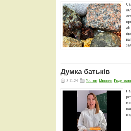
Са
об
ле
пр
ді
гі
вап
зал
Думка батьків
3.11.24
Гостям
,
Мнения
,
Родителя
На
ре
сп
на
ві