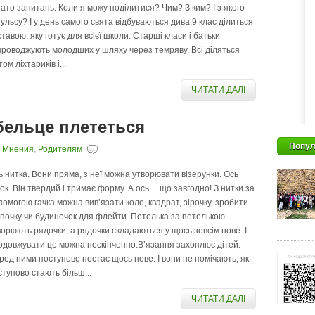
гато запитань. Коли я можу поділитися? Чим? З ким? І з якого
пульсу? І у день самого свята відбуваються дива.9 клас ділиться
ставою, яку готує для всієї школи. Старші класи і батьки
проводжують молодших у шляху через темряву. Всі діляться
том ліхтариків і...
ЧИТАТИ ДАЛІ
убельце плететься
Попул
,
Мнения
,
Родителям
ь нитка. Вони пряма, з неї можна утворювати візерунки. Ось
чок. Він твердий і тримає форму. А ось… що завгодно! З нитки за
помогою гачка можна вивʼязати коло, квадрат, зірочку, зробити
почку чи будиночок для флейти. Петелька за петелькою
ворюють рядочки, а рядочки складаються у щось зовсім нове. І
одовжувати це можна нескінченно.Вʼязання захоплює дітей.
ред ними поступово постає щось нове. І вони не помічають, як
ступово стають більш...
ЧИТАТИ ДАЛІ