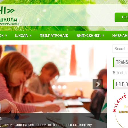
ГО
»
»
»
ОК
ШКОЛА
ПЕД.ПАТРОНАЖ
ВИПУСКНИКИ
НАВЧАН
TRANSL
Select L
HELP 
а
итини і має на меті розвиток її власного потенціалу.