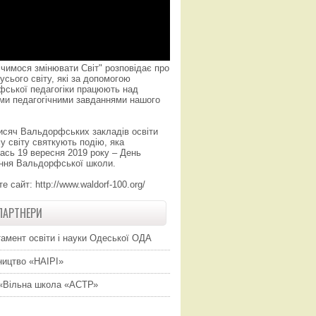
чимося змінювати Світ" розповідає про
усього світу, які за допомогою
фської педагогіки працюють над
ми педагогічними завданнями нашого
исяч Вальдорфських закладів освіти
у світу святкують подію, яка
ась 19 вересня 2019 року – День
ння Вальдорфської школи.
те сайт:
http://www.waldorf-100.org/
ПАРТНЕРИ
амент освіти і науки Одеської ОДА
ицтво «НАІРІ»
«Вільна школа «АСТР»