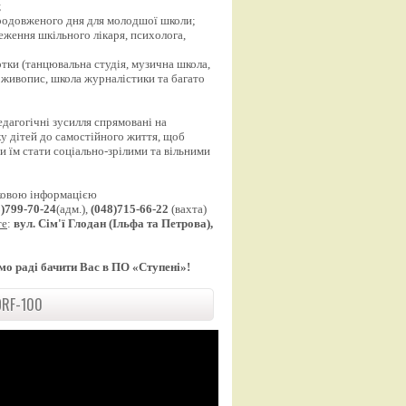
;
продовженого дня для молодшої школи;
еження шкільного лікаря, психолога,
;
уртки (танцювальна студія, музична школа,
 живопис, школа журналістики та багато
едагогічні зусилля спрямовані на
у дітей до самостійного життя, щоб
 їм стати соціально-зрілими та вільними
ковою інформацією
8)799-70-24
(адм.),
(048)715-66-22
(вахта)
те
:
вул. Сім'ї Глодан (Ільфа та Петрова),
мо раді бачити Вас в ПО «Ступені»!
RF-100