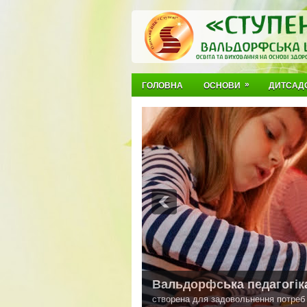
»
ГОЛОВНА
ОСНОВИ
ДИТСАД
Вальдорфська педагогік
створена для задовольнення потреб д