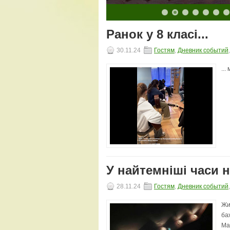
10
11
12
13
14
15
16
17
18
19
20
Ранок у 8 класі...
30.11.24
Гостям
,
Дневник событий
...
У найтемніші часи 
28.11.24
Гостям
,
Дневник событий
Жи
ба
Ма