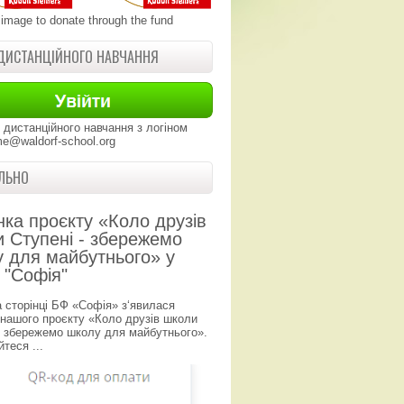
 image to donate through the fund
ДИСТАНЦІЙНОГО НАВЧАННЯ
 дистанційного навчання з логіном
e@waldorf-school.org
ЛЬНО
нка проєкту «Коло друзів
 Ступені - збережемо
 для майбутнього» у
 "Софія"
а сторінці БФ «Софія» з‘явилася
 нашого проєкту «Коло друзів школи
- збережемо школу для майбутнього».
теся ...