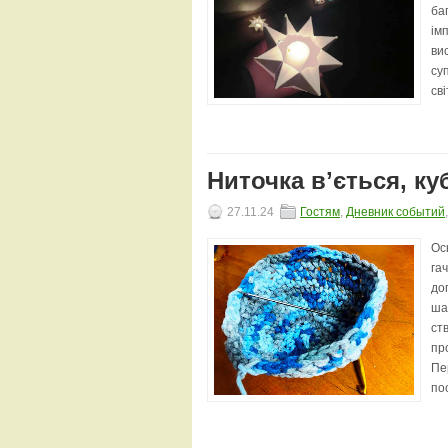
ба
ім
ви
су
сві
Ниточка вʼється, к
27.11.24
Гостям
,
Дневник событий
Ос
га
до
ша
ст
пр
Пе
по