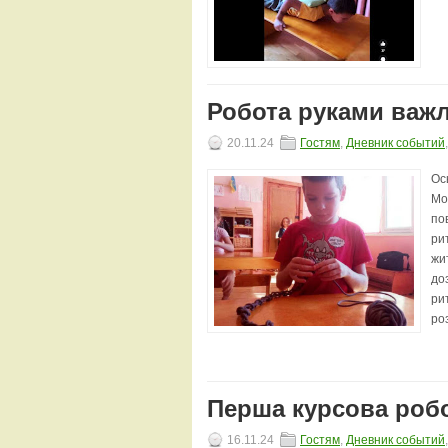
Робота руками важ
20.11.24
Гостям
,
Дневник событий
Ос
Мо
по
ри
жи
до
ри
роз
Перша курсова роб
16.11.24
Гостям
,
Дневник событий