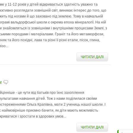
ме у 11-12 років у дітей відкривається здатність уважно та
’єктивно розглядати зовнішній світ, виникає інтерес до того, що
жить під ногами й що заховано під землею. Тому в навчальній
ограмі вальдорфської школи є окрема епоха мінералогії. На ній
ти знайомляться із зовнішніми і внутрішніми процесами Землі, з
рськими породами і матеріалами. Граніт та його метаморфози,
няк та його похідні, лава та різні її різні етапи, пісок, глина,
ізо...
ЧИТАТИ ДАЛІ
м
йцінніше - це чути від батьків про їхнє захоплення
зультатами навчання дітей. Тож з нами поділилася своїми
остереженнями Ольга Крапівна, мати 2 учениць нашої школи. І
с наймовірніше приємно бачити, як діти мають можливість
дкриватися і зростати в здорових умов...
ЧИТАТИ ДАЛІ