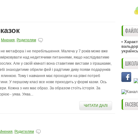
 казок
ФАЙЛО
,
Мнения
,
Родителям
• Харак
вальдорф
українс
 не метафора і не перебільшення. Малеча у 7 років може вже
змірковувати над недитячими питаннями, якщо наслідуватиме
ШКОЛА
рослих. Але у своїй кімнаті вона ставитиме вистави з іграшками,
небі знаходитиме обрили фей і радітиме диву появи подарунків
д ялинкою. Тому і навчання має проходити на рівні потреб
тини. У першому класі все нове приходить у формі казки. Ось
тери. Кожна з них має образ. За образом стоїть історія. За
орією - уява. Уява...
FACEB
ЧИТАТИ ДАЛІ
Мнения
,
Родителям