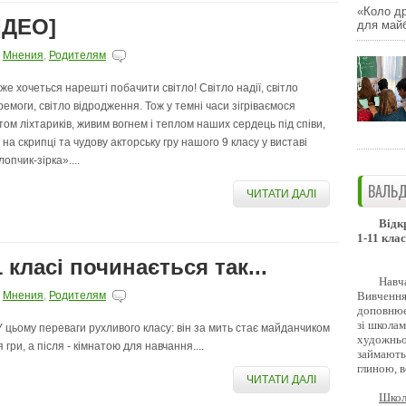
«Коло др
ІДЕО]
для майб
,
Мнения
,
Родителям
 же хочеться нарешті побачити світло! Світло надії, світло
ремоги, світло відродження. Тож у темні часи зігріваємося
ітом ліхтариків, живим вогнем і теплом наших сердець під співи,
 на скрипці та чудову акторську гру нашого 9 класу у виставі
опчик-зірка»....
ВАЛЬД
ЧИТАТИ ДАЛІ
Відк
1-11 клас
 класі починається так...
Навч
Вивчення 
,
Мнения
,
Родителям
доповнює
зі школам
. У цьому переваги рухливого класу: він за мить стає майданчиком
художньо
 гри, а після - кімнатою для навчання....
займають
глиною, 
ЧИТАТИ ДАЛІ
Школ