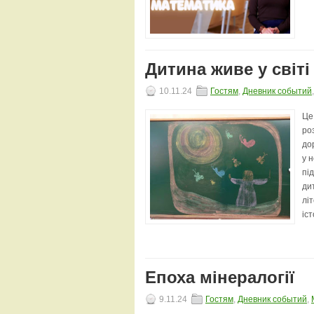
Дитина живе у світі
10.11.24
Гостям
,
Дневник событий
Це
ро
до
у 
пі
ди
лі
іст
Епоха мінералогії
9.11.24
Гостям
,
Дневник событий
,