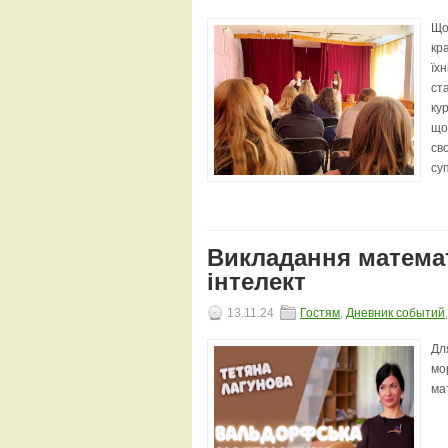
Що
кр
їх
ст
ку
що
св
су
Викладання математ
інтелект
13.11.24
Гостям
,
Дневник событий
Дл
мо
ма