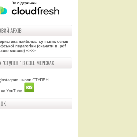
ВИЙ АРХІВ
теристика найбільш суттєвих ознак
ської педагогіки (скачати в .pdf
ькою мовою) =>>>
 "СТУПЕНІ" В СОЦ. МЕРЕЖАХ
OOK