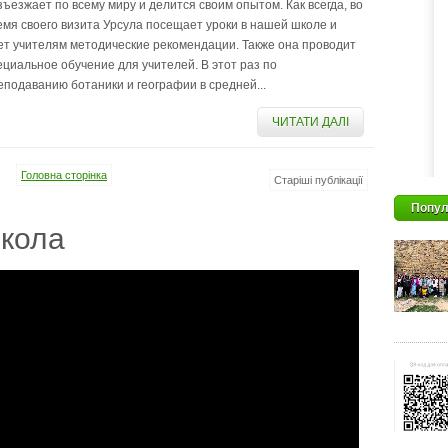
зъезжает по всему миру и делится своим опытом. Как всегда, во
емя своего визита Урсула посещает уроки в нашей школе и
ет учителям методические рекомендации. Также она проводит
ециальное обучение для учителей. В этот раз по
еподаванию ботаники и географии в средней...
ЧИТАТИ ДАЛІ
Головна сторінка
Старіші публікації
Попул
кола