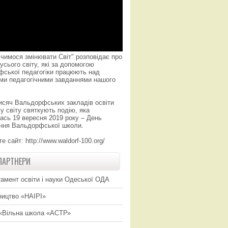
чимося змінювати Світ" розповідає про
усього світу, які за допомогою
фської педагогіки працюють над
ми педагогічними завданнями нашого
исяч Вальдорфських закладів освіти
у світу святкують подію, яка
ась 19 вересня 2019 року – День
ння Вальдорфської школи.
те сайт:
http://www.waldorf-100.org/
ПАРТНЕРИ
амент освіти і науки Одеської ОДА
ицтво «НАІРІ»
«Вільна школа «АСТР»