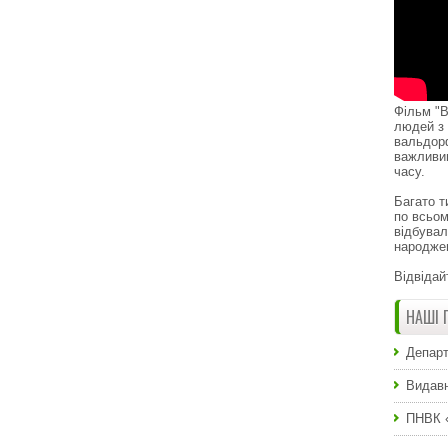
Фільм "В
людей з 
вальдор
важливи
часу.
Багато т
по всьом
відбувал
народже
Відвідай
НАШІ 
Департ
Видавн
ПНВК 