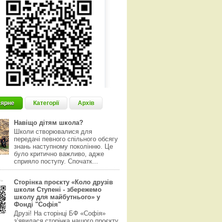
ярне
Категорії
Архів
Навіщо дітям школа?
Школи створювалися для
передачі певного спільного обсягу
знань наступному поколінню. Це
було критично важливо, адже
сприяло поступу. Спочатк...
Сторінка проєкту «Коло друзів
школи Ступені - збережемо
школу для майбутнього» у
Фонді "Софія"
Друзі! На сторінці БФ «Софія»
з‘явилася сторінка нашого проєкту