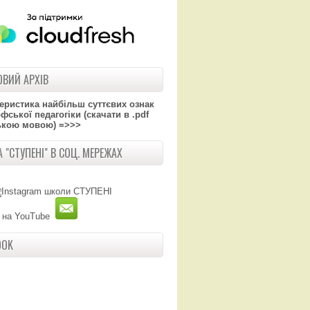
ВИЙ АРХІВ
теристика найбільш суттєвих ознак
ської педагогіки (скачати в .pdf
ькою мовою) =>>>
 "СТУПЕНІ" В СОЦ. МЕРЕЖАХ
OOK