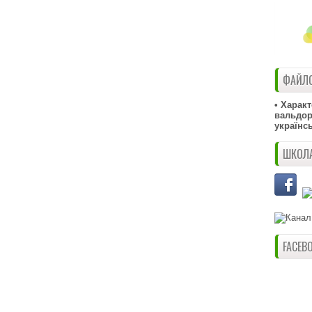
ФАЙЛО
• Харак
вальдорф
українс
ШКОЛА
FACEB