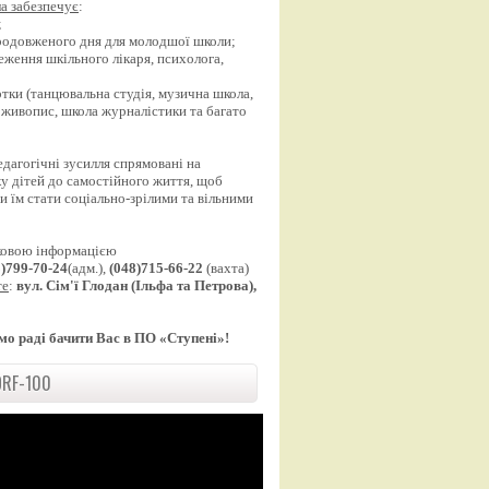
а забезпечує
:
;
продовженого дня для молодшої школи;
еження шкільного лікаря, психолога,
;
уртки (танцювальна студія, музична школа,
 живопис, школа журналістики та багато
едагогічні зусилля спрямовані на
у дітей до самостійного життя, щоб
 їм стати соціально-зрілими та вільними
ковою інформацією
8)799-70-24
(адм.),
(048)715-66-22
(вахта)
те
:
вул. Сім'ї Глодан (Ільфа та Петрова),
мо раді бачити Вас в ПО «Ступені»!
RF-100