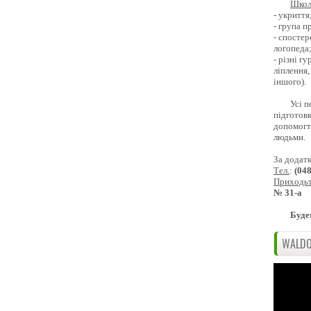
Школ
- укриття
- група 
- спостер
логопеда
- різні г
ліплення,
іншого).
Усі п
підготовк
допомогти
людьми.
За додат
Тел.
:
(04
Приходь
№ 31-а
Буде
WALDO