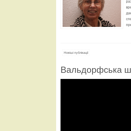
ра
вр
да
сп
пр
Новіші публікації
Вальдорфська ш