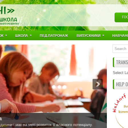
ГО
»
»
»
ОК
ШКОЛА
ПЕД.ПАТРОНАЖ
ВИПУСКНИКИ
НАВЧАН
TRANSL
Select L
HELP 
а
итини і має на меті розвиток її власного потенціалу.