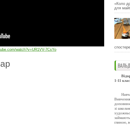
«Коло др
для майб
спостере
utube.com/watch?v=UR1VV-7CsYo
дар
ВАЛЬД
Відк
1-11 клас
Навч
Вивчення 
доповнює
зі школам
художньо
займають
глиною, 