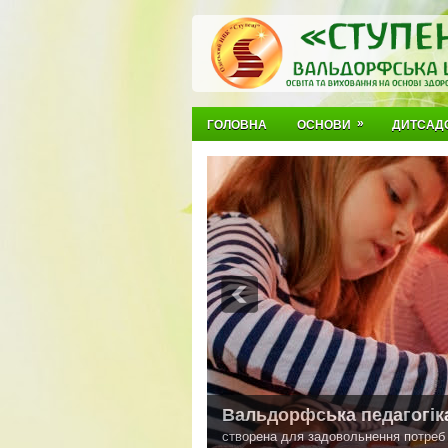
»
ГОЛОВНА
ОСНОВИ
ДИТСАД
Вальдорфська педагогік
створена для задовольнення потреб д