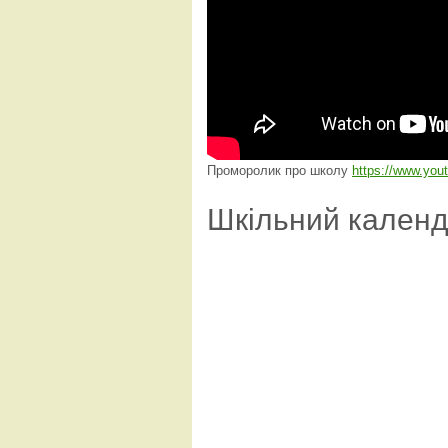
Проморолик про школу
https://www.yo
Шкільний кален