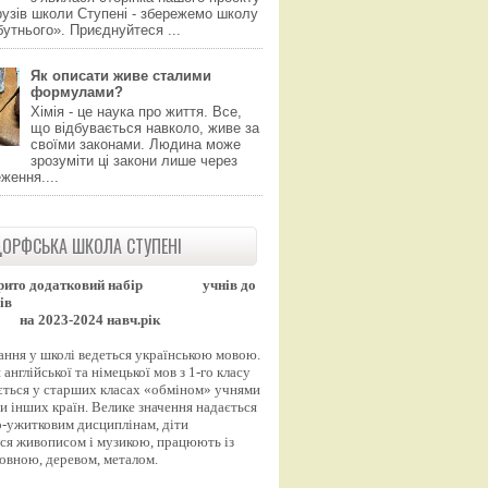
узів школи Ступені - збережемо школу
утнього». Приєднуйтеся ...
Як описати живе сталими
формулами?
Хімія - це наука про життя. Все,
що відбувається навколо, живе за
своїми законами. Людина може
зрозуміти ці закони лише через
ження....
ОРФСЬКА ШКОЛА СТУПЕНІ
рито додатковий набір
учнів до
ів
на 2023-2024 навч.рік
ання у школі ведеться українською мовою.
англійської та німецької мов з 1-го класу
ться у старших класах «обміном» учнями
и інших країн. Велике значення надається
-ужитковим дисциплінам, діти
ся живописом і музикою, працюють із
вовною, деревом, металом.