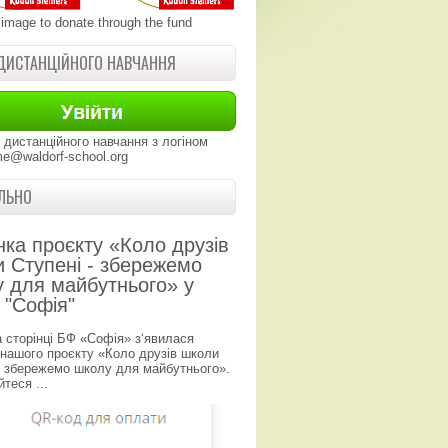
 image to donate through the fund
ДИСТАНЦІЙНОГО НАВЧАННЯ
 дистанційного навчання з логіном
e@waldorf-school.org
ЛЬНО
нка проєкту «Коло друзів
 Ступені - збережемо
 для майбутнього» у
 "Софія"
а сторінці БФ «Софія» з‘явилася
 нашого проєкту «Коло друзів школи
- збережемо школу для майбутнього».
теся ...