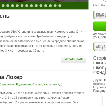
Click the
КЛАС 
тель
есскому УВК "Ступени" в младшую группу детского сада (2 - 4
до класу
да) требуется воспитатель. Требования к кандидату: -
your_nam
разование педагогическое высшее либо среднее специальное
АКТУА
дошкольное воспитание"); - стаж работы по специальности не
ее 3-х лет; - возраст до 35 лет...
Сторі
ЧИТАТИ ДАЛІ
школи
школу
Фонді
ла Лохер
Друзі! Н
сторінка
бъявления
,
Родителям
,
Статьи
,
Учителям
Ступені 
Приєднуй
вый учебный год в школе «Ступени» начался с визита старого
уга. С 6 по 13 сентября у нас в гостях Урсула Лохер
вейцария). Урсула – опытный вальдорфский учитель. Она