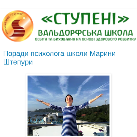
Поради психолога школи Марини
Штепури