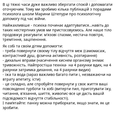
В ці тяжкі часи дуже важливо зберігати спокій і допомагати 
оточуючим. Тому ми зробимо кілька публікацій з порадами 
психолога школи Марини Штепури про психологічну 
допомогу під час війни. 
Найжахливіше - психіка починає адаптуватися…навіть до 
таких нестерпних умов ми пристосовуємось. Але наше тіло 
продовжує реагувати: м'язові спазми, нестача повітря, 
тремтіння, заціпеніння.
Як собі та своїм дітям допомогти:
- треба повернути своєму тілу відчуття меж (самомасаж, 
контрастний душ, фізична активність, розтирання)
- дихальні вправи (насичення киснем організму знімає 
тривожність. Найпростіша техніка- на 4 рахунки вдих, на 4 
рахунки затримка дихання, на 4 рахунки видих)
- їжа та вода (зараз важливо багато пити і, незважаючи на 
втрату апетиту, їсти)
- це складно, але спробуйте повернути у своє життя ваші 
повсякденні турботи та хобі (витерти пил, приготувати їжу, 
читання, в'язання, шиття, живопис-все це дасть вашій 
підсвідомості відчуття стабільності). 
І пам‘ятайте: паніку можна приборкати, якщо знати, як це 
зробити. 