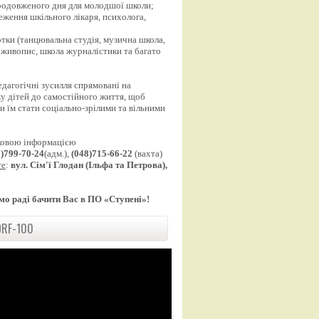
продовженого дня для молодшої школи;
еження шкільного лікаря, психолога,
;
уртки (танцювальна студія, музична школа,
 живопис, школа журналістики та багато
едагогічні зусилля спрямовані на
у дітей до самостійного життя, щоб
 їм стати соціально-зрілими та вільними
ковою інформацією
8)799-70-24
(адм.),
(048)715-66-22
(вахта)
те
:
вул. Сім'ї Глодан (Ільфа та Петрова),
мо раді бачити Вас в ПО «Ступені»!
RF-100