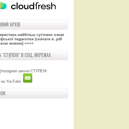
ВИЙ АРХІВ
теристика найбільш суттєвих ознак
ської педагогіки (скачати в .pdf
ькою мовою) =>>>
 "СТУПЕНІ" В СОЦ. МЕРЕЖАХ
OOK