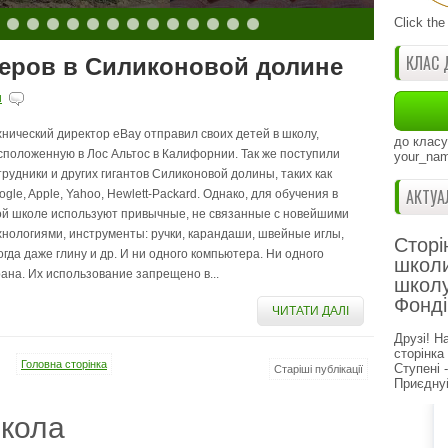
Click the
КЛАС 
еров в Силиконовой долине
и
хнический директор eBay отправил своих детей в школу,
до класу
сположенную в Лос Альтос в Калифорнии. Так же поступили
your_nam
трудники и других гигантов Силиконовой долины, таких как
АКТУА
ogle, Apple, Yahoo, Hewlett-Packard. Однако, для обучения в
ой школе используют привычные, не связанные с новейшими
хнологиями, инстрyменты: ручки, карандаши, швейные иглы,
Сторі
огда даже глину и др. И ни одного компьютера. Ни одного
школи
рана. Их использование запрещено в...
школу
Фонді
ЧИТАТИ ДАЛІ
Друзі! Н
сторінка
Головна сторінка
Ступені 
Старіші публікації
Приєднуй
кола