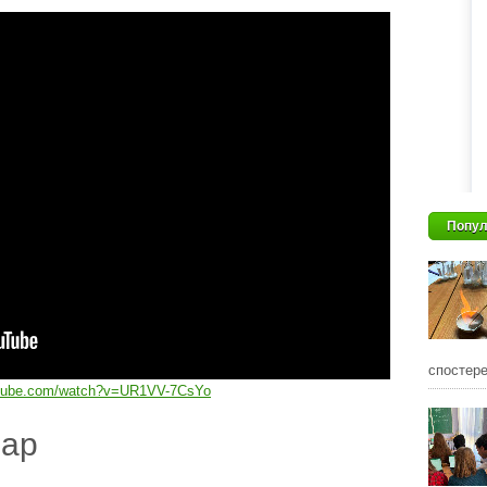
Попул
спостере
utube.com/watch?v=UR1VV-7CsYo
дар