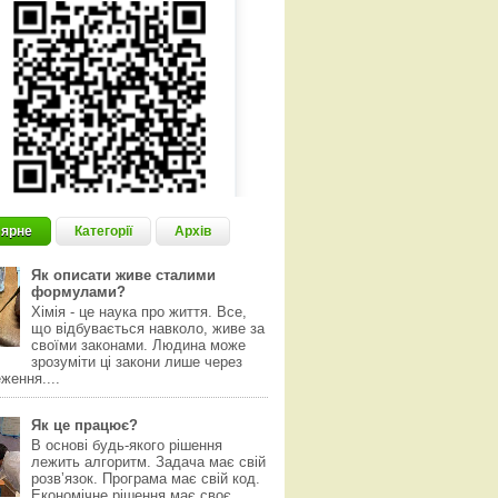
ярне
Категорії
Архів
Як описати живе сталими
формулами?
Хімія - це наука про життя. Все,
що відбувається навколо, живе за
своїми законами. Людина може
зрозуміти ці закони лише через
ження....
Як це працює?
В основі будь-якого рішення
лежить алгоритм. Задача має свій
розвʼязок. Програма має свій код.
Економічне рішення має своє