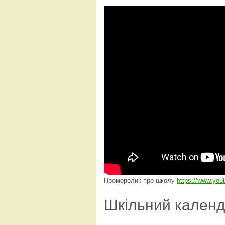
Проморолик про школу
https://www.yo
Шкільний кален