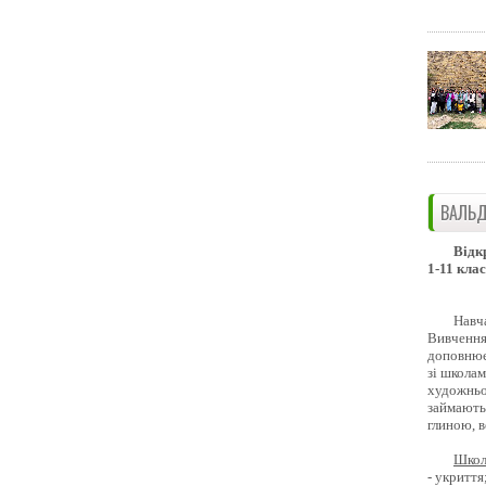
ВАЛЬД
Відк
1-11 клас
Навч
Вивчення 
доповнює
зі школам
художньо
займають
глиною, 
Школ
- укриття