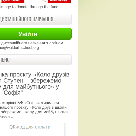
 image to donate through the fund
ДИСТАНЦІЙНОГО НАВЧАННЯ
 дистанційного навчання з логіном
e@waldorf-school.org
ЛЬНО
нка проєкту «Коло друзів
 Ступені - збережемо
 для майбутнього» у
 "Софія"
а сторінці БФ «Софія» з‘явилася
 нашого проєкту «Коло друзів школи
- збережемо школу для майбутнього».
теся ...