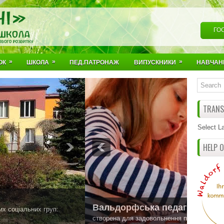
ГО
»
»
»
ОК
ШКОЛА
ПЕД.ПАТРОНАЖ
ВИПУСКНИКИ
НАВЧАН
TRANSL
Select L
HELP 
а
итини і має на меті розвиток її власного потенціалу.