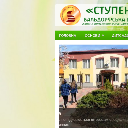
»
ГОЛОВНА
ОСНОВИ
ДИТСАД
Вальдорфська педагогік
створена для задовольнення потреб д