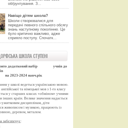
обґрунтування. З...
Навіщо дітям школа?
Школи створювалися для
передачі певного спільного обсягу
знань наступному поколінню. Це
було критично важливо, адже
сприяло поступу. Спочатк...
ОРФСЬКА ШКОЛА СТУПЕНІ
рито додатковий набір
учнів до
ів
на 2023-2024 навч.рік
ання у школі ведеться українською мовою.
англійської та німецької мов з 1-го класу
ться у старших класах «обміном» учнями
и інших країн. Велике значення надається
-ужитковим дисциплінам, діти
ся живописом і музикою, працюють із
вовною, деревом, металом.
а забезпечує
:
;