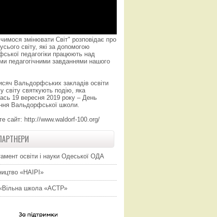
чимося змінювати Світ" розповідає про
усього світу, які за допомогою
фської педагогіки працюють над
ми педагогічними завданнями нашого
исяч Вальдорфських закладів освіти
у світу святкують подію, яка
ась 19 вересня 2019 року – День
ння Вальдорфської школи.
те сайт:
http://www.waldorf-100.org/
ПАРТНЕРИ
амент освіти і науки Одеської ОДА
ицтво «НАІРІ»
«Вільна школа «АСТР»