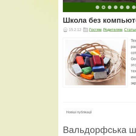
10
11
12
13
14
15
16
17
18
19
20
Школа без компьют
15.2.12
Гостям
,
Родителям
,
Стать
Те
ра
со
Go
эт
те
ин
эк
Новіші публікації
Вальдорфська ш