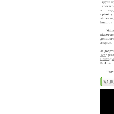
- група 
- спостер
логопеда
- різні г
ліплення,
іншого).
Усі п
підготовк
допомогти
людьми.
За додат
Тел.
:
(04
Приходь
№ 31-а
Буде
WALDO