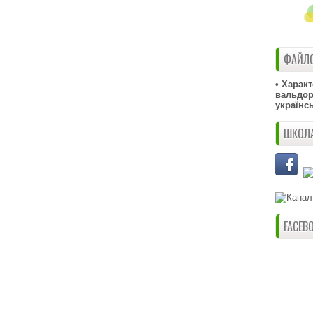
ФАЙЛО
• Харак
вальдорф
українс
ШКОЛА
FACEB