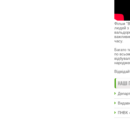
Фільм "В
людей з 
вальдор
важливи
часу.
Багато т
по всьом
відбувал
народже
Відвідай
НАШІ 
Департ
Видавн
ПНВК 