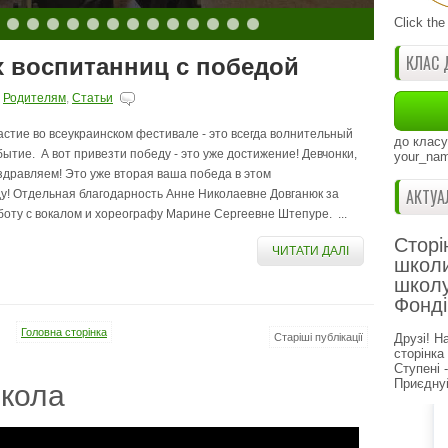
Click the
КЛАС 
 воспитанниц с победой
,
Родителям
,
Статьи
астие во всеукраинском фестивале - это всегда волнительный
до класу
бытие. А вот привезти победу - это уже достижение! Девчонки,
your_nam
здравляем! Это уже вторая ваша победа в этом
АКТУА
ду! Отдельная благодарность Анне Николаевне Довганюк за
боту с вокалом и хореографу Марине Сергеевне Штепуре. ...
Сторі
ЧИТАТИ ДАЛІ
школи
школу
Фонді
Головна сторінка
Старіші публікації
Друзі! Н
сторінка
Ступені 
Приєднуй
кола