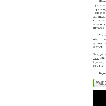
Школ
- укриття
- група 
- спостер
логопеда
- різні г
ліплення,
іншого).
Усі п
підготовк
допомогти
людьми.
За додат
Тел.
:
(04
Приходь
№ 31-а
Буде
WALDO