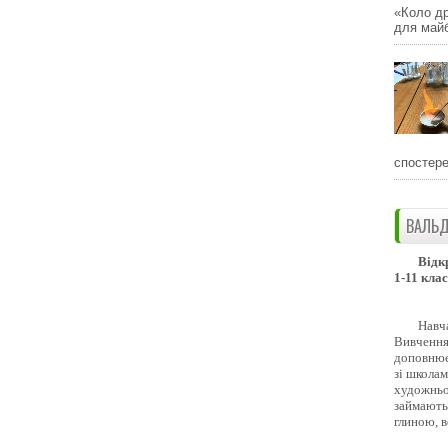
«Коло др
для майб
спостере
ВАЛЬД
Відк
1-11 клас
Навч
Вивчення 
доповнює
зі школам
художньо
займають
глиною, 