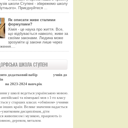
узів школи Ступені - збережемо школу
утнього». Приєднуйтеся ...
Як описати живе сталими
формулами?
Хімія - це наука про життя. Все,
що відбувається навколо, живе за
своїми законами. Людина може
зрозуміти ці закони лише через
ження....
ОРФСЬКА ШКОЛА СТУПЕНІ
рито додатковий набір
учнів до
ів
на 2023-2024 навч.рік
ання у школі ведеться українською мовою.
англійської та німецької мов з 1-го класу
ться у старших класах «обміном» учнями
и інших країн. Велике значення надається
-ужитковим дисциплінам, діти
ся живописом і музикою, працюють із
вовною, деревом, металом.