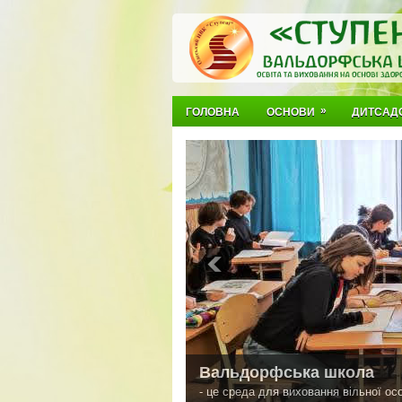
»
ГОЛОВНА
ОСНОВИ
ДИТСАД
Вальдорфська школа
- це среда для виховання вільної осо