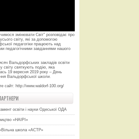
чимося змінювати Світ" розповідає про
усього світу, які за допомогою
фської педагогіки працюють над
ми педагогічними завданнями нашого
исяч Вальдорфських закладів освіти
у світу святкують подію, яка
ась 19 вересня 2019 року – День
ння Вальдорфської школи.
те сайт:
http://www.waldorf-100.org/
ПАРТНЕРИ
амент освіти і науки Одеської ОДА
ицтво «НАІРІ»
«Вільна школа «АСТР»