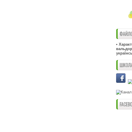
ФАЙЛО
• Харак
вальдорф
українс
ШКОЛА
FACEB