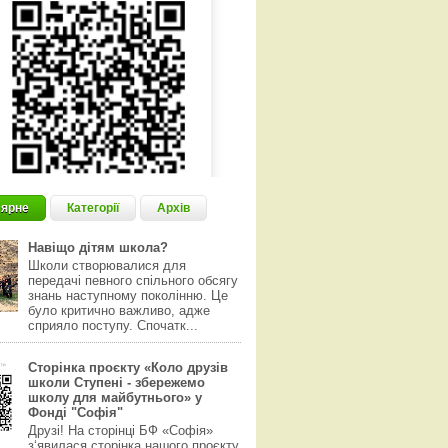
ярне
Категорії
Архів
Навіщо дітям школа?
Школи створювалися для
передачі певного спільного обсягу
знань наступному поколінню. Це
було критично важливо, адже
сприяло поступу. Спочатк...
Сторінка проєкту «Коло друзів
школи Ступені - збережемо
школу для майбутнього» у
Фонді "Софія"
Друзі! На сторінці БФ «Софія»
з‘явилася сторінка нашого проєкту