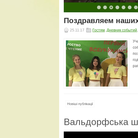
10
11
12
13
14
15
16
17
18
19
20
Поздравляем наших
25.11.17
Гостям
,
Дневник событий
Уч
со
по
го
ра
Новіші публікації
Вальдорфська ш