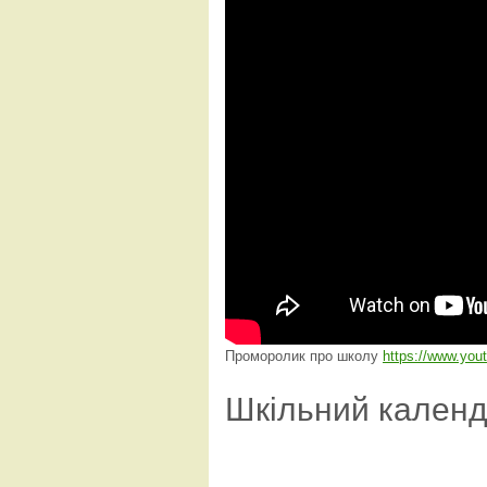
Проморолик про школу
https://www.yo
Шкільний кален