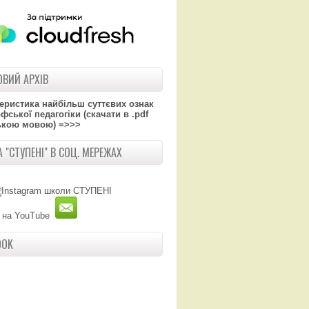
ВИЙ АРХІВ
теристика найбільш суттєвих ознак
ської педагогіки (скачати в .pdf
ькою мовою) =>>>
 "СТУПЕНІ" В СОЦ. МЕРЕЖАХ
OOK