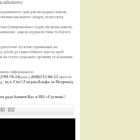
а забезпечує
:
;
продовженого дня для молодшої школи;
еження шкільного лікаря, психолога,
;
уртки (танцювальна студія, музична школа,
 живопис, школа журналістики та багато
едагогічні зусилля спрямовані на
у дітей до самостійного життя, щоб
 їм стати соціально-зрілими та вільними
ковою інформацією
8)799-70-24
(адм.),
(048)715-66-22
(вахта)
те
:
вул. Сім'ї Глодан (Ільфа та Петрова),
мо раді бачити Вас в ПО «Ступені»!
RF-100