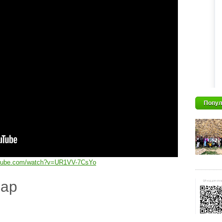
Попул
utube.com/watch?v=UR1VV-7CsYo
дар