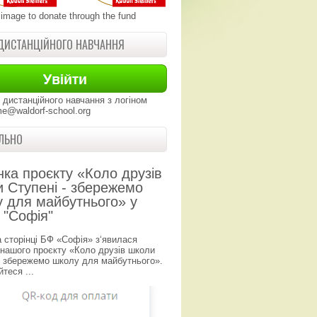
 image to donate through the fund
ДИСТАНЦІЙНОГО НАВЧАННЯ
 дистанційного навчання з логіном
e@waldorf-school.org
ЛЬНО
нка проєкту «Коло друзів
 Ступені - збережемо
 для майбутнього» у
 "Софія"
а сторінці БФ «Софія» з‘явилася
 нашого проєкту «Коло друзів школи
- збережемо школу для майбутнього».
теся ...