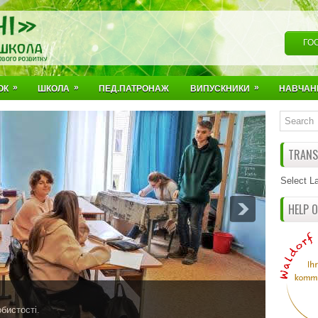
ГО
»
»
»
ОК
ШКОЛА
ПЕД.ПАТРОНАЖ
ВИПУСКНИКИ
НАВЧАН
TRANSL
Select L
HELP 
бистості.