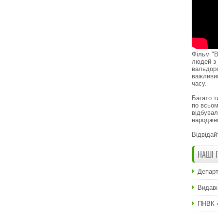
Фільм "В
людей з 
вальдор
важливи
часу.
Багато т
по всьом
відбувал
народже
Відвідай
НАШІ 
Департ
Видавн
ПНВК 