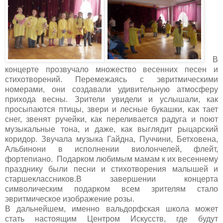
В
концерте прозвучало множество весенних песен и
стихотворений. Перемежаясь с эвритмическими
номерами, они создавали удивительную атмосферу
прихода весны. Зрители увидели и услышали, как
просыпаются птицы, звери и лесные букашки, как тает
снег, звенят ручейки, как переливается радуга и поют
музыкальные тона, и даже, как выглядит рыцарский
коридор. Звучала музыка Гайдна, Пуччини, Бетховена,
Альбинони в исполнении виолончелей, флейт,
фортепиано. Подарком любимым мамам к их весеннему
празднику были песни и стихотворения малышей и
старшеклассников.В завершении концерта
символическим подарком всем зрителям стало
эвритмическое изображение розы.
В дальнейшем, именно вальдорфская школа может
стать настоящим Центром Искусств, где будут