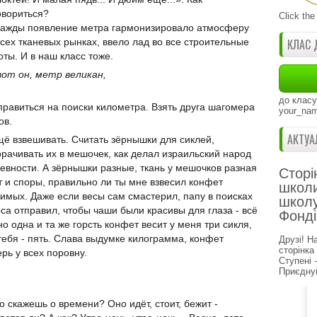
овориться?
Click the
ажды появление метра гармонизировало атмосферу
всех тканевых рынках, ввело лад во все строительные
КЛАС 
оты. И в наш класс тоже.
вот он, метр великан,
до класу
тправиться на поиски километра. Взять друга шагомера
your_nam
ов.
АКТУА
щё взвешивать. Считать зёрнышки для сиклей,
орачивать их в мешочек, как делал израильский народ
ревности. А зёрнышки разные, ткань у мешочков разная
Сторі
от и споры, правильно ли ты мне взвесил конфет
школи
имых. Даже если весы сам смастерил, папу в поисках
школу
оса отправил, чтобы чаши были красивы для глаза - всё
Фонді
но одна и та же горсть конфет весит у меня три сикля,
 тебя - пять. Слава выдумке килограмма, конфет
Друзі! Н
сторінка
ерь у всех поровну.
Ступені 
Приєднуй
то скажешь о времени? Оно идёт, стоит, бежит -