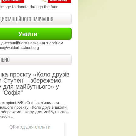
 image to donate through the fund
ДИСТАНЦІЙНОГО НАВЧАННЯ
 дистанційного навчання з логіном
e@waldorf-school.org
ЛЬНО
нка проєкту «Коло друзів
 Ступені - збережемо
 для майбутнього» у
 "Софія"
а сторінці БФ «Софія» з‘явилася
 нашого проєкту «Коло друзів школи
- збережемо школу для майбутнього».
теся ...