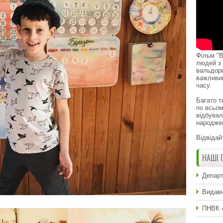
Фільм "В
людей з 
вальдор
важливи
часу.
Багато т
по всьом
відбувал
народже
Відвідай
НАШІ 
Департ
Видавн
ПНВК 