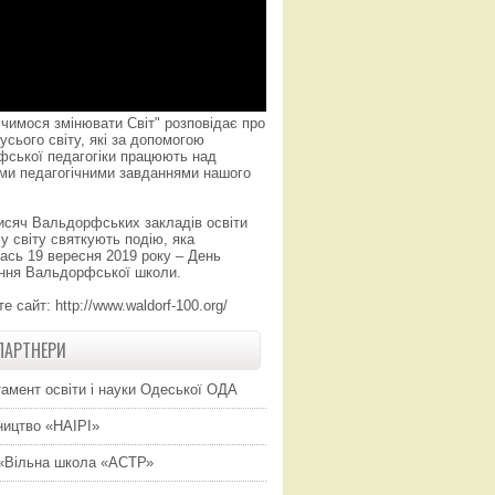
чимося змінювати Світ" розповідає про
усього світу, які за допомогою
фської педагогіки працюють над
ми педагогічними завданнями нашого
исяч Вальдорфських закладів освіти
у світу святкують подію, яка
ась 19 вересня 2019 року – День
ння Вальдорфської школи.
те сайт:
http://www.waldorf-100.org/
ПАРТНЕРИ
амент освіти і науки Одеської ОДА
ицтво «НАІРІ»
«Вільна школа «АСТР»