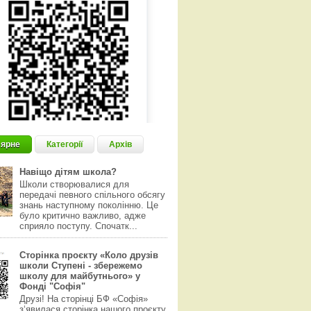
ярне
Категорії
Архів
Навіщо дітям школа?
Школи створювалися для
передачі певного спільного обсягу
знань наступному поколінню. Це
було критично важливо, адже
сприяло поступу. Спочатк...
Сторінка проєкту «Коло друзів
школи Ступені - збережемо
школу для майбутнього» у
Фонді "Софія"
Друзі! На сторінці БФ «Софія»
з‘явилася сторінка нашого проєкту