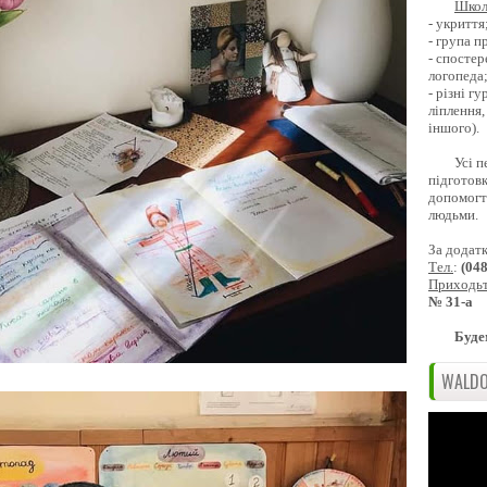
Школ
- укриття
- група 
- спостер
логопеда
- різні г
ліплення,
іншого).
Усі п
підготовк
допомогти
людьми.
За додат
Тел.
:
(04
Приходь
№ 31-а
Буде
WALDO