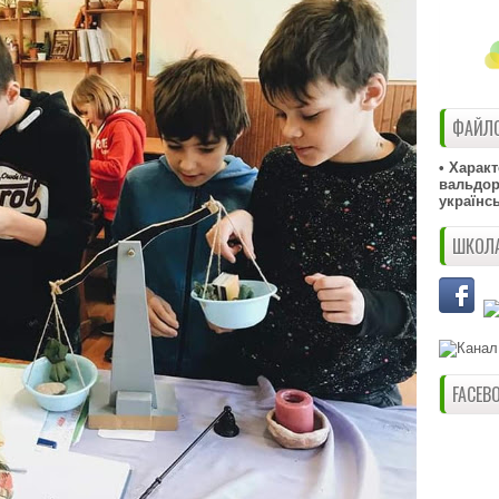
ФАЙЛО
• Харак
вальдорф
українс
ШКОЛА
FACEB