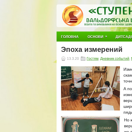
»
ГОЛОВНА
ОСНОВИ
ДИТСАД
Эпоха измерений
13.3.20
Гостям
,
Дневник событий
,
Изм
скам
точн
А по
изме
верш
шири
пядь
Но 
верш
же 