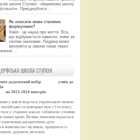
узів школи Ступені - збережемо школу
утнього». Приєднуйтеся ...
Як описати живе сталими
формулами?
Хімія - це наука про життя. Все,
що відбувається навколо, живе за
своїми законами. Людина може
зрозуміти ці закони лише через
ження....
ОРФСЬКА ШКОЛА СТУПЕНІ
рито додатковий набір
учнів до
ів
на 2023-2024 навч.рік
ання у школі ведеться українською мовою.
англійської та німецької мов з 1-го класу
ться у старших класах «обміном» учнями
и інших країн. Велике значення надається
-ужитковим дисциплінам, діти
ся живописом і музикою, працюють із
вовною, деревом, металом.