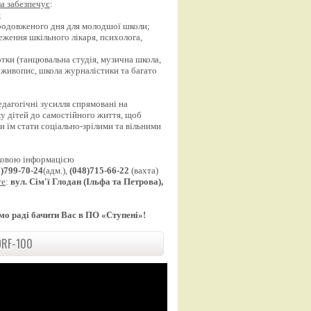
а забезпечує
:
;
продовженого дня для молодшої школи;
еження шкільного лікаря, психолога,
;
уртки (танцювальна студія, музична школа,
 живопис, школа журналістики та багато
едагогічні зусилля спрямовані на
у дітей до самостійного життя, щоб
 їм стати соціально-зрілими та вільними
ковою інформацією
8)799-70-24
(адм.),
(048)715-66-22
(вахта)
те
:
вул. Сім'ї Глодан (Ільфа та Петрова),
мо раді бачити Вас в ПО «Ступені»!
RF-100