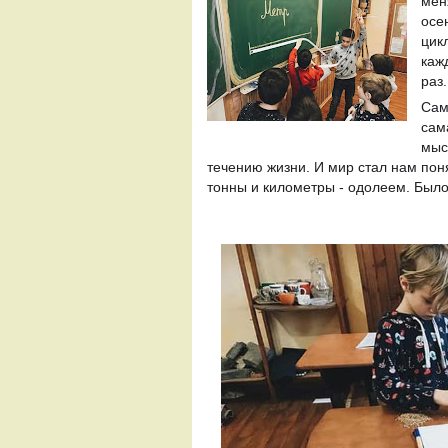
меня
осен
цик
каж
раз.
Сам
сам
мыс
течению жизни. И мир стал нам пон
тонны и километры - одолеем. Было