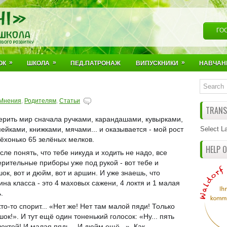
ГО
»
»
»
ОК
ШКОЛА
ПЕД.ПАТРОНАЖ
ВИПУСКНИКИ
НАВЧАН
Мнения
,
Родителям
,
Статьи
TRANSL
ерить мир сначала ручками, карандашами, кувырками,
ейками, книжками, мячами... и оказывается - мой рост
Select L
ёхонько 65 зелёных мелков.
HELP 
сле понять, что тебе никуда и ходить не надо, все
рительные приборы уже под рукой - вот тебе и
ок, вот и дюйм, вот и аршин. И уже знаешь, что
на класса - это 4 маховых сажени, 4 локтя и 1 малая
.
кто-то спорит... «Нет же! Нет там малой пяди! Только
ок!». И тут ещё один тоненький голосок: «Ну... пять
локтей! И малая пядь... И дюйм ещё...». Как