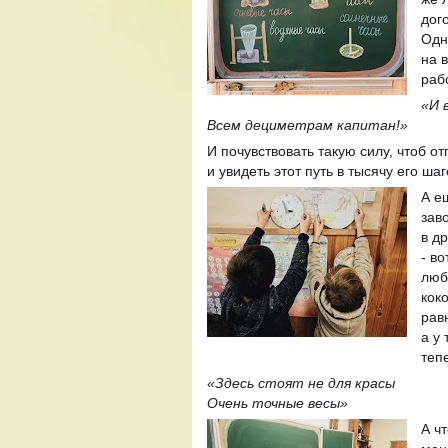
дог
Одн
на 
раб
«И 
Всем дециметрам капитан!»
И почувствовать такую силу, чтоб о
и увидеть этот путь в тысячу его шаг
А е
зав
в д
- в
люб
кок
рав
а у
теп
«Здесь стоят не для красы
Очень точные весы»
А ч