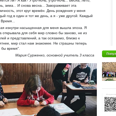
ется ли? А как? Утро-ночь, утро-ночь... Весна, лето,
ь, зима... И снова весна... Завораживает эта
личность, этот круг времён. День рождения у меня
дый год в один и тот же день, а я - уже другой. Каждый
 Время...
ая изнутри насыщенная для меня вышла эпоха. Я
а открывала для себя мир словно бы заново, не из
лей и представлений, а так осязаемо, близко к
ятнее, мир стал нам знакомее. Не страшны теперь
 бы время".
Попул
Мария Сурженко, основной учитель 3 класса