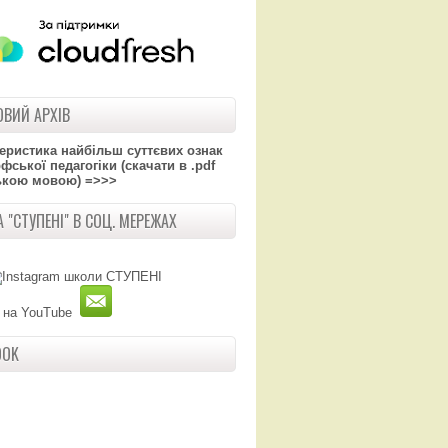
ВИЙ АРХІВ
теристика найбільш суттєвих ознак
ської педагогіки (скачати в .pdf
ькою мовою) =>>>
 "СТУПЕНІ" В СОЦ. МЕРЕЖАХ
OOK