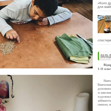
«Коло др
для майб
спостере
ВАЛЬД
Відк
1-11 клас
Навч
Вивчення 
доповнює
зі школам
художньо
займають
глиною, 