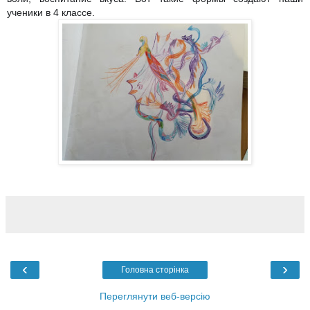
ученики в 4 классе.
‹
›
Головна сторінка
Переглянути веб-версію