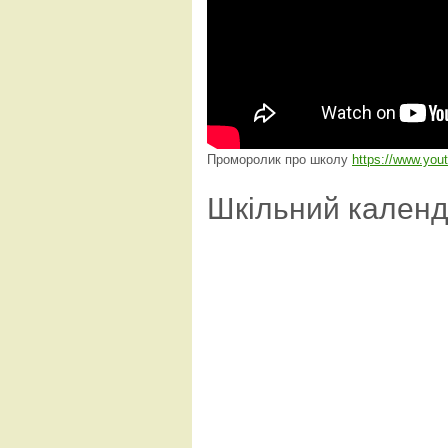
Проморолик про школу
https://www.yo
Шкільний кален