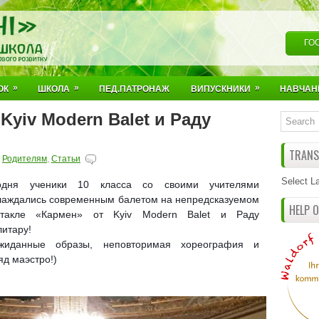
ГО
»
»
»
ОК
ШКОЛА
ПЕД.ПАТРОНАЖ
ВИПУСКНИКИ
НАВЧАН
 Kyiv Modern Balet и Раду
TRANSL
,
Родителям
,
Статьи
Select L
одня ученики 10 класса со своими учителями
лаждались современным балетом на непредсказуемом
HELP 
ктакле «Кармен» от Kyiv Modern Balet и Раду
литару!
жиданные образы, неповторимая хореография и
яд маэстро!)