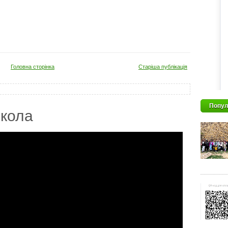
Головна сторінка
Старіша публікація
Попул
кола