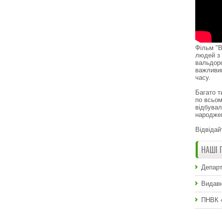
Фільм "В
людей з 
вальдор
важливи
часу.
Багато т
по всьом
відбувал
народже
Відвідай
НАШІ 
Департ
Видавн
ПНВК 