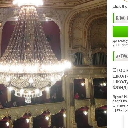
Click the
КЛАС 
до класу
your_nam
АКТУА
Сторі
школи
школу
Фонді
Друзі! Н
сторінка
Ступені 
Приєднуй