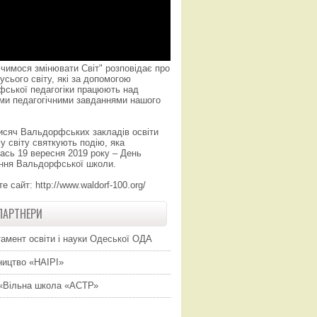
чимося змінювати Світ" розповідає про
усього світу, які за допомогою
фської педагогіки працюють над
ми педагогічними завданнями нашого
исяч Вальдорфських закладів освіти
у світу святкують подію, яка
ась 19 вересня 2019 року – День
ння Вальдорфської школи.
те сайт:
http://www.waldorf-100.org/
ПАРТНЕРИ
амент освіти і науки Одеської ОДА
ицтво «НАІРІ»
«Вільна школа «АСТР»