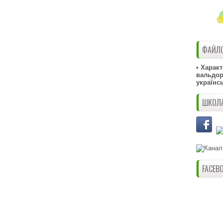
ФАЙЛО
• Харак
вальдорф
українс
ШКОЛА
FACEB