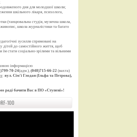
;
продовженого дня для молодшої школи;
еження шкільного лікаря, психолога,
;
уртки (танцювальна студія, музична школа,
 живопис, школа журналістики та багато
едагогічні зусилля спрямовані на
у дітей до самостійного життя, щоб
 їм стати соціально-зрілими та вільними
ковою інформацією
8)799-70-24
(адм.),
(048)715-66-22
(вахта)
те
:
вул. Сім'ї Глодан (Ільфа та Петрова),
мо раді бачити Вас в ПО «Ступені»!
RF-100