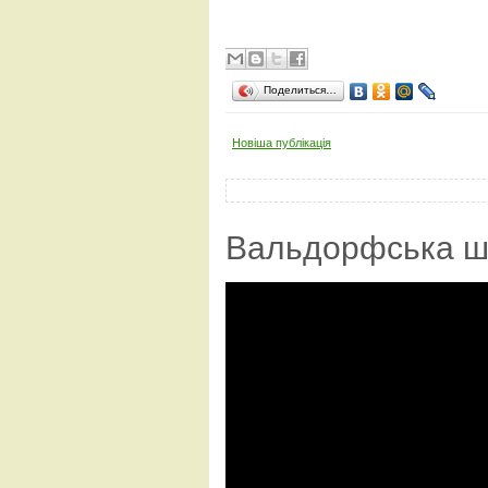
Поделиться…
Новіша публікація
Вальдорфська ш