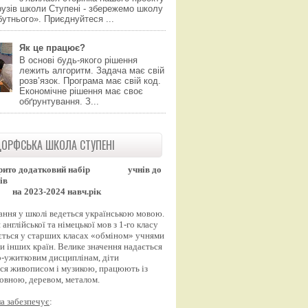
узів школи Ступені - збережемо школу
утнього». Приєднуйтеся ...
Як це працює?
В основі будь-якого рішення
лежить алгоритм. Задача має свій
розвʼязок. Програма має свій код.
Економічне рішення має своє
обґрунтування. З...
ОРФСЬКА ШКОЛА СТУПЕНІ
рито додатковий набір
учнів до
ів
на 2023-2024 навч.рік
ання у школі ведеться українською мовою.
англійської та німецької мов з 1-го класу
ться у старших класах «обміном» учнями
и інших країн. Велике значення надається
-ужитковим дисциплінам, діти
ся живописом і музикою, працюють із
вовною, деревом, металом.
а забезпечує
: