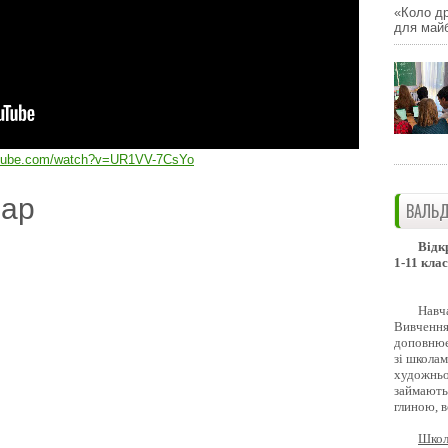
«Коло др
для майб
utube.com/watch?v=UR1VV-7CsYo
дар
ВАЛЬД
Відк
1-11 клас
Навч
Вивчення 
доповнює
зі школам
художньо
займають
глиною, 
Школ