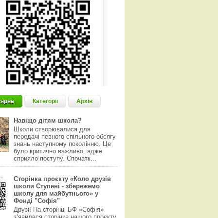
ярне
Категорії
Архів
Навіщо дітям школа?
Школи створювалися для
передачі певного спільного обсягу
знань наступному поколінню. Це
було критично важливо, адже
сприяло поступу. Спочатк...
Сторінка проєкту «Коло друзів
школи Ступені - збережемо
школу для майбутнього» у
Фонді "Софія"
Друзі! На сторінці БФ «Софія»
з‘явилася сторінка нашого проєкту