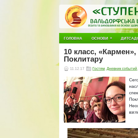
»
ГОЛОВНА
ОСНОВИ
ДИТСАД
10 класс, «Кармен»,
Поклитару
11.12.17
Гостям
,
Дневник событий
Сег
нас
спе
Пок
Нео
взгл