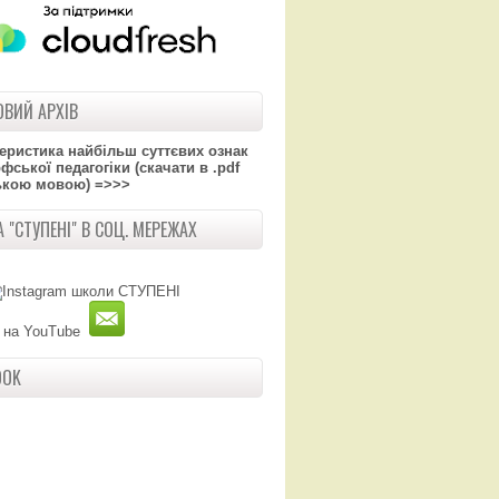
ВИЙ АРХІВ
теристика найбільш суттєвих ознак
ської педагогіки (скачати в .pdf
ькою мовою) =>>>
 "СТУПЕНІ" В СОЦ. МЕРЕЖАХ
OOK