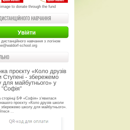
 image to donate through the fund
ДИСТАНЦІЙНОГО НАВЧАННЯ
 дистанційного навчання з логіном
e@waldorf-school.org
ЛЬНО
нка проєкту «Коло друзів
 Ступені - збережемо
 для майбутнього» у
 "Софія"
а сторінці БФ «Софія» з‘явилася
 нашого проєкту «Коло друзів школи
- збережемо школу для майбутнього».
теся ...