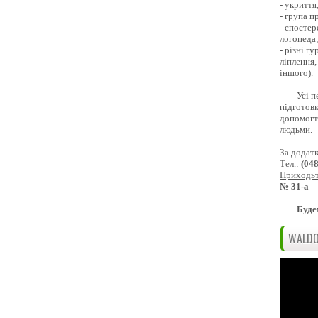
- укриття
- група 
- спостер
логопеда
- різні г
ліплення,
іншого).
Усі п
підготовк
допомогти
людьми.
За додат
Тел.
:
(04
Приходь
№ 31-а
Буде
WALDO