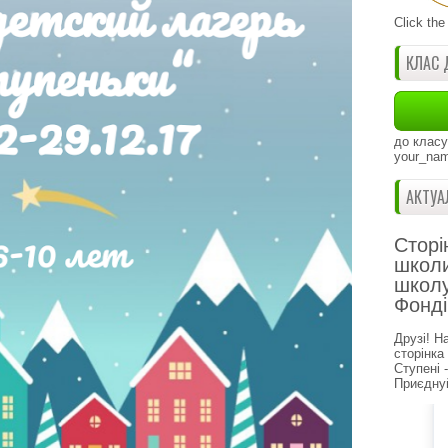
Click the
КЛАС 
до класу
your_nam
АКТУА
Сторі
школи
школу
Фонді
Друзі! Н
сторінка
Ступені 
Приєднуй