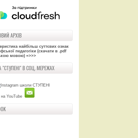
ВИЙ АРХІВ
теристика найбільш суттєвих ознак
ської педагогіки (скачати в .pdf
ькою мовою) =>>>
 "СТУПЕНІ" В СОЦ. МЕРЕЖАХ
OOK