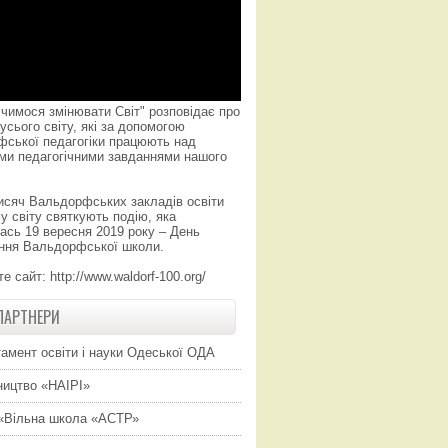
чимося змінювати Світ" розповідає про
усього світу, які за допомогою
фської педагогіки працюють над
ми педагогічними завданнями нашого
исяч Вальдорфських закладів освіти
у світу святкують подію, яка
ась 19 вересня 2019 року – День
ння Вальдорфської школи.
те сайт:
http://www.waldorf-100.org/
ПАРТНЕРИ
амент освіти і науки Одеської ОДА
ицтво «НАІРІ»
«Вільна школа «АСТР»