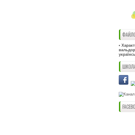
ФАЙЛО
• Харак
вальдорф
українс
ШКОЛА
FACEB