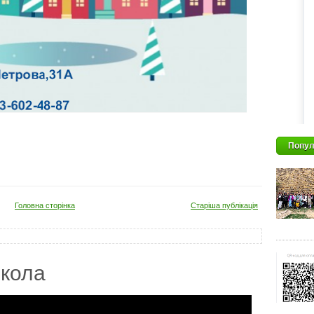
Попул
Головна сторінка
Старіша публікація
кола