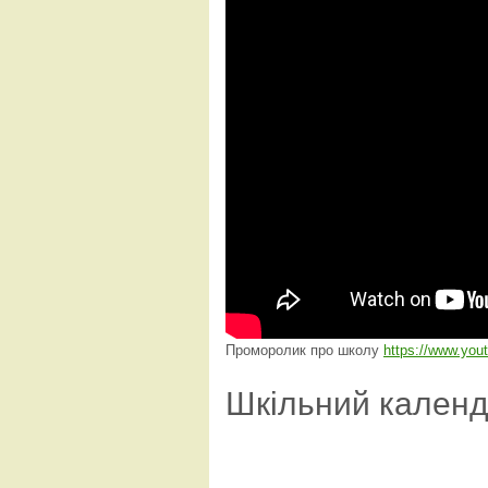
Проморолик про школу
https://www.yo
Шкільний кален