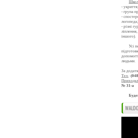
Школ
- укриття
- група 
- спостер
логопеда
- різні г
ліплення,
іншого).
Усі п
підготовк
допомогти
людьми.
За додат
Тел.
:
(04
Приходь
№ 31-а
Буде
WALDO