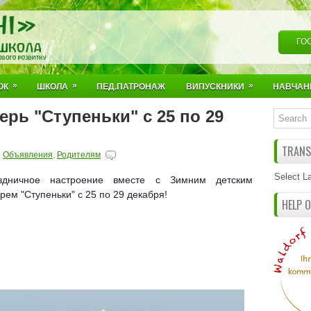
ГО
»
»
»
ОК
ШКОЛА
ПЕД.ПАТРОНАЖ
ВИПУСКНИКИ
НАВЧАН
ерь "Ступеньки" с 25 по 29
TRANSL
,
Объявления
,
Родителям
Select L
здничное настроение вместе с Зимним детским
рем "Ступеньки" с 25 по 29 декабря!
HELP 