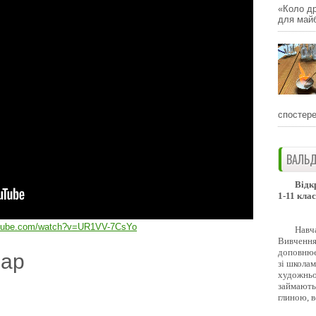
«Коло др
для майб
спостере
ВАЛЬД
Відк
1-11 клас
utube.com/watch?v=UR1VV-7CsYo
Навч
Вивчення 
доповнює
дар
зі школам
художньо
займають
глиною, 