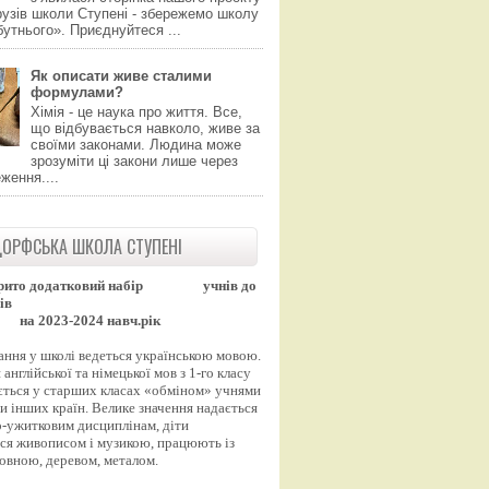
узів школи Ступені - збережемо школу
утнього». Приєднуйтеся ...
Як описати живе сталими
формулами?
Хімія - це наука про життя. Все,
що відбувається навколо, живе за
своїми законами. Людина може
зрозуміти ці закони лише через
ження....
ОРФСЬКА ШКОЛА СТУПЕНІ
рито додатковий набір
учнів до
ів
на 2023-2024 навч.рік
ання у школі ведеться українською мовою.
англійської та німецької мов з 1-го класу
ться у старших класах «обміном» учнями
и інших країн. Велике значення надається
-ужитковим дисциплінам, діти
ся живописом і музикою, працюють із
вовною, деревом, металом.