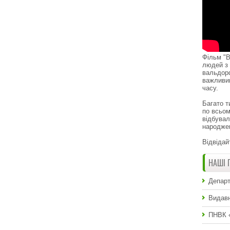
Фільм "В
людей з 
вальдор
важливи
часу.
Багато т
по всьом
відбувал
народже
Відвідай
НАШІ 
Департ
Видавн
ПНВК 