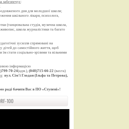
а забезпечує
:
;
продовженого дня для молодшої школи;
еження шкільного лікаря, психолога,
;
уртки (танцювальна студія, музична школа,
 живопис, школа журналістики та багато
едагогічні зусилля спрямовані на
у дітей до самостійного життя, щоб
 їм стати соціально-зрілими та вільними
ковою інформацією
8)799-70-24
(адм.),
(048)715-66-22
(вахта)
те
:
вул. Сім'ї Глодан (Ільфа та Петрова),
мо раді бачити Вас в ПО «Ступені»!
RF-100