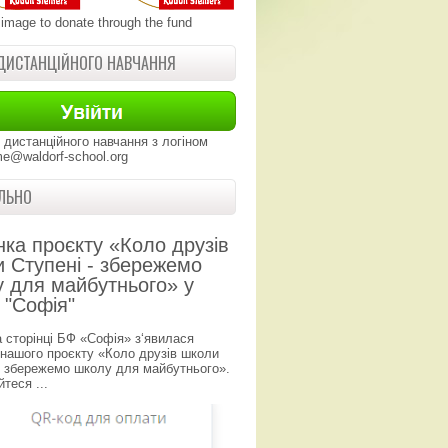
 image to donate through the fund
ДИСТАНЦІЙНОГО НАВЧАННЯ
 дистанційного навчання з логіном
e@waldorf-school.org
ЛЬНО
нка проєкту «Коло друзів
 Ступені - збережемо
 для майбутнього» у
 "Софія"
а сторінці БФ «Софія» з‘явилася
 нашого проєкту «Коло друзів школи
- збережемо школу для майбутнього».
теся ...