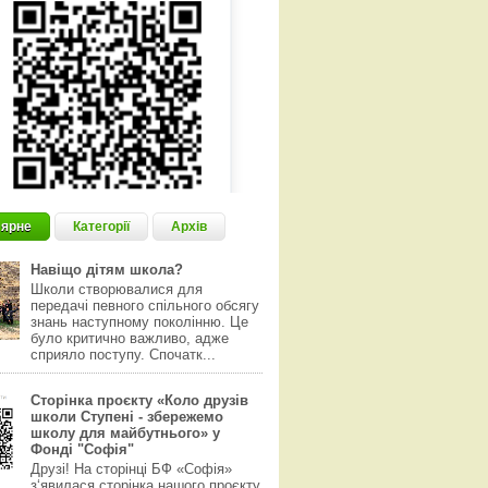
ярне
Категорії
Архів
Навіщо дітям школа?
Школи створювалися для
передачі певного спільного обсягу
знань наступному поколінню. Це
було критично важливо, адже
сприяло поступу. Спочатк...
Сторінка проєкту «Коло друзів
школи Ступені - збережемо
школу для майбутнього» у
Фонді "Софія"
Друзі! На сторінці БФ «Софія»
з‘явилася сторінка нашого проєкту