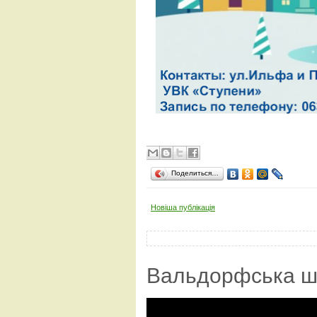
Поделиться…
Новіша публікація
Вальдорфська ш