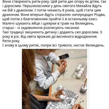
Вони створюють ритм року. Цей ритм дає опору як дітям, так 
і дорослим. Першокласники у день святого Михайла йдуть 
на бій з драконом. І потім чекають 8 років, щоб стати цим 
драконом. Вони вперше йдуть спіраллю напередодні Різдва, 
щоб потім з благоговінням пройти її в останньому класі. 
Малечі шукають яйця і цукерки в траві на Великдень, 
старші - із задоволення розписують писанки.
Такі традиції зміцнюють дитину і додають сил 
дорослим. З 
року в рік. Від свята врожаю до весняного відродження. 
Ритм року. 
І знову в цьому ритмі, попри всі тривоги, настає Великдень.