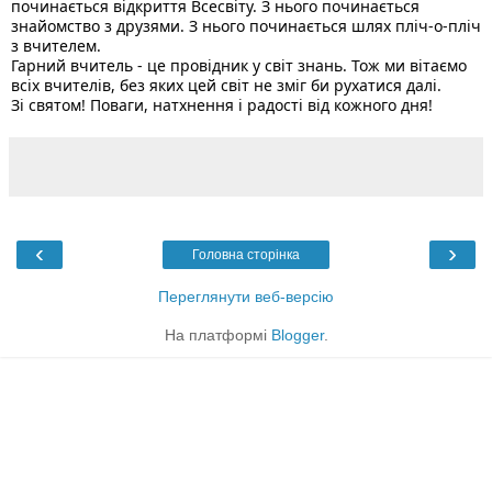
починається відкриття Всесвіту. З нього починається 
знайомство з друзями. З нього починається шлях пліч-о-пліч 
з вчителем. 
Гарний вчитель - це провідник у світ знань. Тож ми вітаємо 
всіх вчителів, без яких цей світ не зміг би рухатися далі. 
Зі святом! Поваги, натхнення і радості від кожного дня!
‹
›
Головна сторінка
Переглянути веб-версію
На платформі
Blogger
.