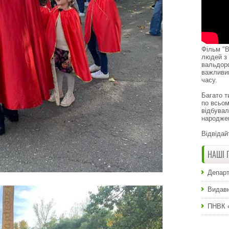
Фільм "В
людей з 
вальдор
важливи
часу.
Багато т
по всьом
відбувал
народже
Відвідай
НАШІ 
Департ
Видавн
ПНВК 