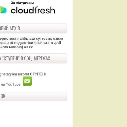
ВИЙ АРХІВ
теристика найбільш суттєвих ознак
ської педагогіки (скачати в .pdf
ькою мовою) =>>>
 "СТУПЕНІ" В СОЦ. МЕРЕЖАХ
OOK