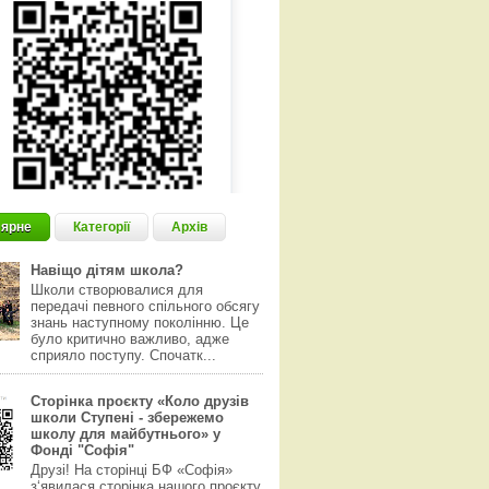
ярне
Категорії
Архів
Навіщо дітям школа?
Школи створювалися для
передачі певного спільного обсягу
знань наступному поколінню. Це
було критично важливо, адже
сприяло поступу. Спочатк...
Сторінка проєкту «Коло друзів
школи Ступені - збережемо
школу для майбутнього» у
Фонді "Софія"
Друзі! На сторінці БФ «Софія»
з‘явилася сторінка нашого проєкту