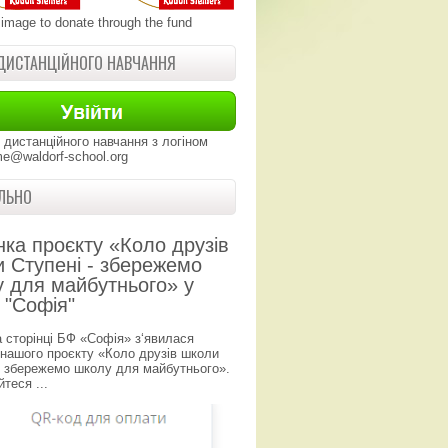
 image to donate through the fund
ДИСТАНЦІЙНОГО НАВЧАННЯ
 дистанційного навчання з логіном
e@waldorf-school.org
ЛЬНО
нка проєкту «Коло друзів
 Ступені - збережемо
 для майбутнього» у
 "Софія"
а сторінці БФ «Софія» з‘явилася
 нашого проєкту «Коло друзів школи
- збережемо школу для майбутнього».
теся ...