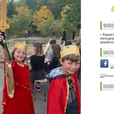
ФАЙЛО
• Харак
вальдорф
українс
ШКОЛА
FACEB