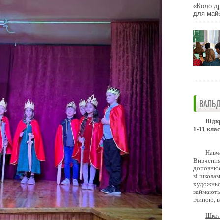
«Коло др
для майб
ВАЛЬД
Відк
1-11 клас
Навч
Вивчення 
доповнює
зі школам
художньо
займають
глиною, 
Школ