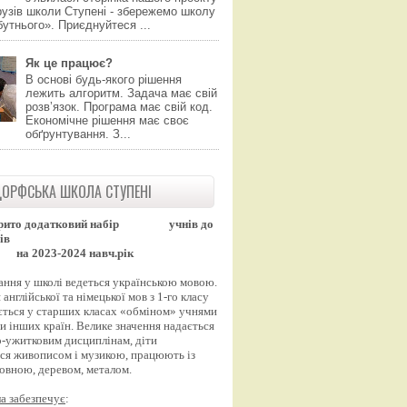
узів школи Ступені - збережемо школу
утнього». Приєднуйтеся ...
Як це працює?
В основі будь-якого рішення
лежить алгоритм. Задача має свій
розвʼязок. Програма має свій код.
Економічне рішення має своє
обґрунтування. З...
ОРФСЬКА ШКОЛА СТУПЕНІ
рито додатковий набір
учнів до
ів
на 2023-2024 навч.рік
ання у школі ведеться українською мовою.
англійської та німецької мов з 1-го класу
ться у старших класах «обміном» учнями
и інших країн. Велике значення надається
-ужитковим дисциплінам, діти
ся живописом і музикою, працюють із
вовною, деревом, металом.
а забезпечує
: