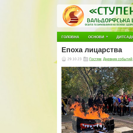
»
ГОЛОВНА
ОСНОВИ
ДИТСАД
Епоха лицарства
29.10.23
Гостям
,
Дневник событий