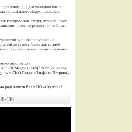
;
продовженого дня для молодшої школи;
еження шкільного лікаря, психолога,
;
уртки (танцювальна студія, музична школа,
 живопис, школа журналістики та багато
едагогічні зусилля спрямовані на
у дітей до самостійного життя, щоб
 їм стати соціально-зрілими та вільними
ковою інформацією
8)799-70-24
(адм.),
(048)715-66-22
(вахта)
те
:
вул. Сім'ї Глодан (Ільфа та Петрова),
мо раді бачити Вас в ПО «Ступені»!
RF-100