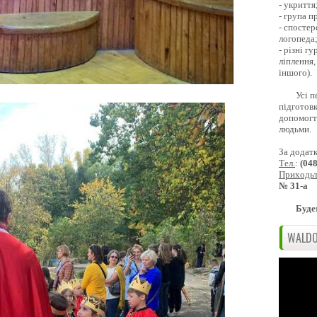
- укриття
- група 
- спостер
логопеда
- різні г
ліплення,
іншого).
Усі п
підготовк
допомогти
людьми.
За додат
Тел.
:
(04
Приходь
№ 31-а
Буде
WALDO