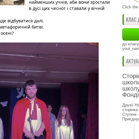
найменших учнів, аби вони зростали 
Click the
в дусі цих чеснот і ставали у вічній 
КЛАС 
уде відбуватися далі.
метафоричній битві.
осені? 
до класу
your_nam
АКТУА
Сторі
школи
школу
Фонді
Друзі! Н
сторінка
Ступені 
Приєднуй