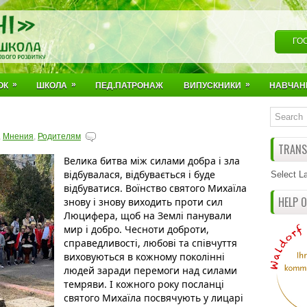
ГО
»
»
»
ОК
ШКОЛА
ПЕД.ПАТРОНАЖ
ВИПУСКНИКИ
НАВЧАН
,
Мнения
,
Родителям
TRANSL
Велика битва між силами добра і зла 
відбувалася, відбувається і буде 
Select L
відбуватися. Воїнство святого Михаїла 
HELP 
знову і знову виходить проти сил 
Люцифера, щоб на Землі панували 
мир і добро. Чесноти доброти, 
справедливості, любові та співчуття 
виховуються в кожному поколінні 
людей заради перемоги над силами 
темряви. І кожного року посланці 
святого Михаїла посвячують у лицарі 