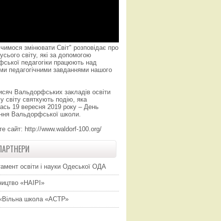
чимося змінювати Світ" розповідає про
усього світу, які за допомогою
фської педагогіки працюють над
ми педагогічними завданнями нашого
исяч Вальдорфських закладів освіти
у світу святкують подію, яка
ась 19 вересня 2019 року – День
ння Вальдорфської школи.
те сайт:
http://www.waldorf-100.org/
ПАРТНЕРИ
амент освіти і науки Одеської ОДА
ицтво «НАІРІ»
«Вільна школа «АСТР»