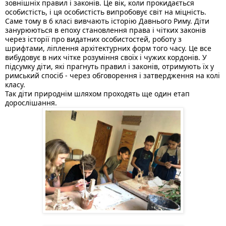
зовнішніх правил і законів. Це вік, коли прокидається 
особистість, і ця особистість випробовує світ на міцність. 
Саме тому в 6 класі вивчають історію Давнього Риму. Діти 
занурюються в епоху становлення права і чітких законів 
через історії про видатних особистостей, роботу з 
шрифтами, ліплення архітектурних форм того часу. Це все 
вибудовує в них чітке розуміння своїх і чужих кордонів. У 
підсумку діти, які 
прагнуть правил і законів, отримують їх у 
римський спосіб - через обговорення і затвердження на колі 
класу. 
Так діти природнім шляхом проходять ще один етап 
дорослішання. 