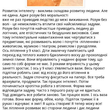
Розвиток інтелекту - важлива складова розвитку людини. Але 
не єдина. Адже розум без моральності 
вже не раз приводив людство до межі виживання. Розум без 
волі - це неможливість втілити свої найсміливіші задуми. 
Розум без почуттів найчастіше приводить людину до 
логічних, але егоїстичних та бездушних висновків. Саме 
тому інтелектуальне навантаження має чергуватися з 
предметами, які розвивають волю і почуття -ліпленням і 
живописом, музикою і театром, ремеслом і рукоділлям. 
Ось ліплення у 9 класі. Діти змалечку памʼятають цей 
перехід від теплого живого бджолиного воску до прохолодної 
земної глини. Вони вправляють у наданні форми тому, що 
само по собі форми не має. З роками вправність у цьому 
занятті зростає. І ось у 9 класі зʼявляється вази. Весь проєкт 
підлітки роблять самі: від ескізу до його втілення в 
реальності. Задум спочатку фіксується на папері. Все треба 
врахувати, продумати. Так працює інтелект. Потім 
починається кропітка робота з втілення. Форма має 
відповідати задуму. Часто з першого разу це не вдається. 
Тоді доводить все робити заново. Так працює воля. І ось ваза 
готова. Вона має форму, об’єм, колір. Підліток тримає її в 
руках і відчуває: я зміг! Я щось створив! Я тепер можу все! 
Так ліплення розвиває всі сторони людини і дає людини 