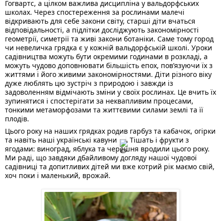
Гогвартс, а цілком важлива дисципліна у вальдорфських 
школах. Через спостереження за рослинами малечі 
відкривають для себе закони світу, старші діти вчаться 
відповідальності, а підлітки досліджують закономірності 
геометрії, симетрії та живі закони ботаніки. Саме тому город 
чи невеличка грядка є у кожній вальдорфській школі. Уроки 
садівництва можуть бути окремими годинами в розкладі, а 
можуть чудово 
доповнювати більшість епох, пов’язуючи їх з 
життями і його живими закономірностями. Діти різного віку 
дуже люблять цю зустріч з природою і завжди із 
задоволенням відмічають зміни у своїх рослинах. Це вчить їх 
зупинятися і спостерігати за неквапливим процесами, 
тонкими метаморфозами та життєвими силами землі та її 
плодів. 
Цього року на наших грядках родив гарбуз та кабачок, огірки 
та навіть наші українські кавуни
. Тішать і фрукти з 
ягодами: виноград, яблука та черешня вродили цього року. 
Ми раді, що завдяки дбайливому догляду нашої чудової 
садівниці та допитливих дітей ми вже котрий рік маємо свій, 
хоч поки і маленький, врожай. 