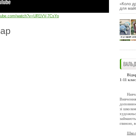
«Коло др
для майб
utube.com/watch?v=UR1VV-7CsYo
дар
ВАЛЬД
Відк
1-11 клас
Навч
Вивчення 
доповнює
зі школам
художньо
займають
глиною, 
Школ