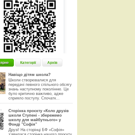
ярне
Категорії
Архів
Навіщо дітям школа?
Школи створювалися для
передачі певного спільного обсягу
знань наступному поколінню. Це
було критично важливо, адже
сприяло поступу. Спочатк...
Сторінка проєкту «Коло друзів
школи Ступені - збережемо
школу для майбутнього» у
Фонді "Софія"
Друзі! На сторінці БФ «Софія»
з‘явилася сторінка нашого проєкту