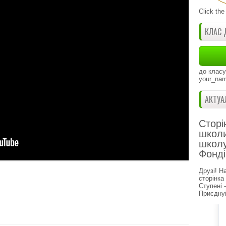
Click the
КЛАС 
до класу
your_nam
АКТУА
Сторі
школи
школу
Фонді
Друзі! Н
сторінка
Ступені 
Приєднуй