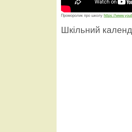
Проморолик про школу
https://www.yo
Шкільний кален