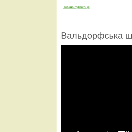
Новіша публікація
Вальдорфська ш