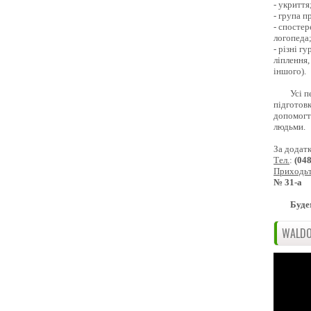
- укриття
- група 
- спостер
логопеда
- різні г
ліплення,
іншого).
Усі п
підготовк
допомогти
людьми.
За додат
Тел.
:
(04
Приходь
№ 31-а
Буде
WALDO