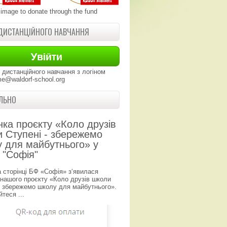
 image to donate through the fund
ДИСТАНЦІЙНОГО НАВЧАННЯ
 дистанційного навчання з логіном
e@waldorf-school.org
ЛЬНО
нка проєкту «Коло друзів
 Ступені - збережемо
 для майбутнього» у
 "Софія"
а сторінці БФ «Софія» з‘явилася
 нашого проєкту «Коло друзів школи
- збережемо школу для майбутнього».
теся ...