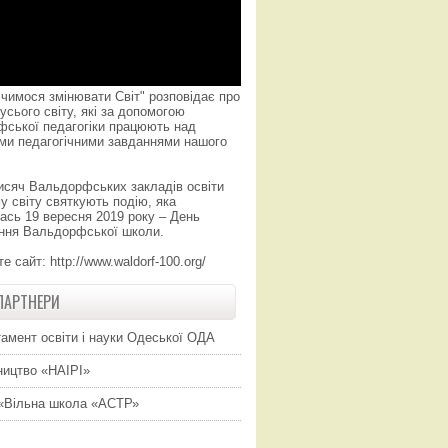
чимося змінювати Світ" розповідає про
усього світу, які за допомогою
фської педагогіки працюють над
ми педагогічними завданнями нашого
исяч Вальдорфських закладів освіти
у світу святкують подію, яка
ась 19 вересня 2019 року – День
ння Вальдорфської школи.
те сайт:
http://www.waldorf-100.org/
ПАРТНЕРИ
амент освіти і науки Одеської ОДА
ицтво «НАІРІ»
«Вільна школа «АСТР»