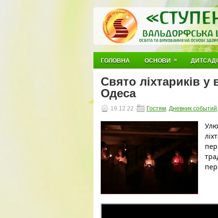
»
ГОЛОВНА
ОСНОВИ
ДИТСАД
Свято ліхтариків у
Одеса
19.12.22
Гостям
,
Дневник событий
Улю
ліх
пер
тра
пер