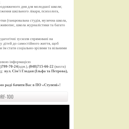
;
продовженого дня для молодшої школи;
еження шкільного лікаря, психолога,
;
уртки (танцювальна студія, музична школа,
 живопис, школа журналістики та багато
едагогічні зусилля спрямовані на
у дітей до самостійного життя, щоб
 їм стати соціально-зрілими та вільними
ковою інформацією
8)799-70-24
(адм.),
(048)715-66-22
(вахта)
те
:
вул. Сім'ї Глодан (Ільфа та Петрова),
мо раді бачити Вас в ПО «Ступені»!
RF-100