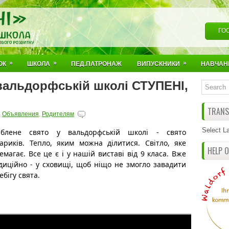
ГО
»
»
»
ОК
ШКОЛА
ПЕД.ПАТРОНАЖ
ВИПУСКНИКИ
НАВЧАН
 вальдорфській школі СТУПЕНІ,
TRANSL
,
Объявления
,
Родителям
Select L
блене свято у вальдорфській школі - свято 
тариків. Тепло, яким можна ділитися. Світло, яке 
HELP 
емагає. Все це є і у нашій виставі від 9 класа. Вже 
диційно - у сховищі, щоб ніщо не змогло завадити 
ебігу свята. 