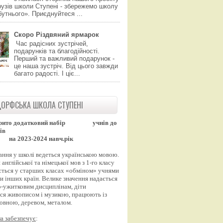
узів школи Ступені - збережемо школу
утнього». Приєднуйтеся ...
Скоро Різдвяний ярмарок
Час радісних зустрічей,
подарунків та благодійності.
Перший та важливий подарунок -
це наша зустріч. Від цього завжди
багато радості. І ціє...
ОРФСЬКА ШКОЛА СТУПЕНІ
рито додатковий набір
учнів до
ів
на 2023-2024 навч.рік
ання у школі ведеться українською мовою.
англійської та німецької мов з 1-го класу
ться у старших класах «обміном» учнями
и інших країн. Велике значення надається
-ужитковим дисциплінам, діти
ся живописом і музикою, працюють із
вовною, деревом, металом.
а забезпечує
: