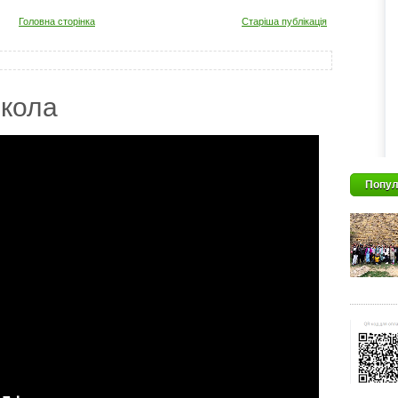
Головна сторінка
Старіша публікація
кола
Попул