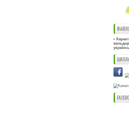
ФАЙЛО
• Харак
вальдорф
українс
ШКОЛА
FACEB