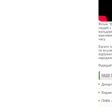
Фільм "В
людей з 
вальдор
важливи
часу.
Багато т
по всьом
відбувал
народже
Відвідай
НАШІ 
Департ
Видавн
ПНВК 