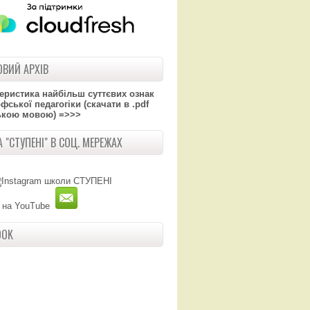
ВИЙ АРХІВ
теристика найбільш суттєвих ознак
ської педагогіки (скачати в .pdf
ькою мовою) =>>>
 "СТУПЕНІ" В СОЦ. МЕРЕЖАХ
OOK