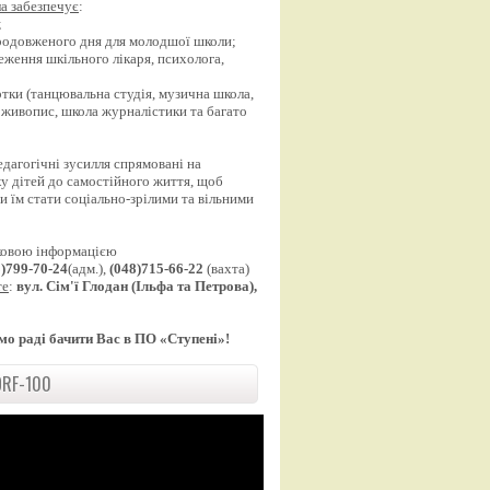
а забезпечує
:
;
продовженого дня для молодшої школи;
еження шкільного лікаря, психолога,
;
уртки (танцювальна студія, музична школа,
 живопис, школа журналістики та багато
едагогічні зусилля спрямовані на
у дітей до самостійного життя, щоб
 їм стати соціально-зрілими та вільними
ковою інформацією
8)799-70-24
(адм.),
(048)715-66-22
(вахта)
те
:
вул. Сім'ї Глодан (Ільфа та Петрова),
мо раді бачити Вас в ПО «Ступені»!
RF-100