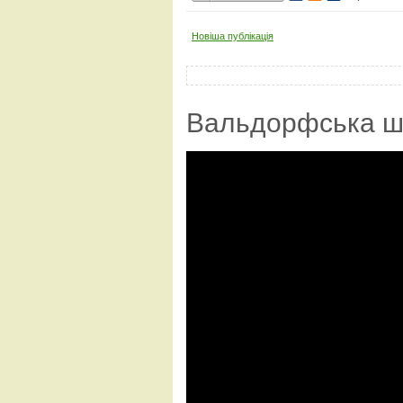
Новіша публікація
Вальдорфська ш