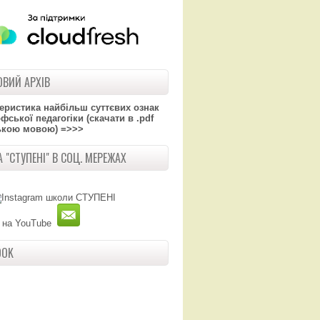
ВИЙ АРХІВ
теристика найбільш суттєвих ознак
ської педагогіки (скачати в .pdf
ькою мовою) =>>>
 "СТУПЕНІ" В СОЦ. МЕРЕЖАХ
OOK