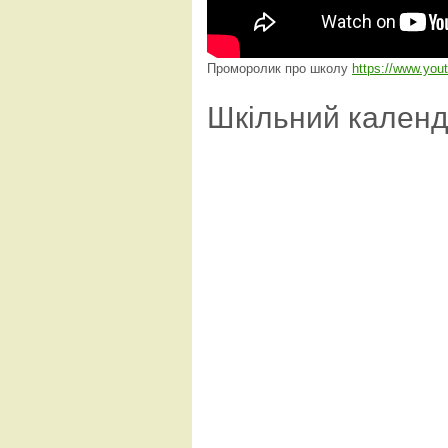
Проморолик про школу
https://www.yo
Шкільний кален