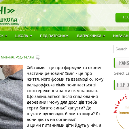
ГО
»
»
»
ОК
ШКОЛА
ПЕД.ПАТРОНАЖ
ВИПУСКНИКИ
НАВЧАН
,
Мнения
,
Родителям
TRANSL
Хіба хімія - це про формули та окремі 
частини речовин? Хімія - це про 
Select L
життя, його форми та взаємодію. Тому 
HELP 
вальдорфська хімія починається зі 
спостереження за життям навколо. 
Що залишається після спалювання 
деревини? Чому для дослідів треба 
терти багато синьої капусти? Де 
шукати вуглеводи, білки та жири? Як 
вони діють на організм? 
З цими питаннями діти йдуть у ніч, а 