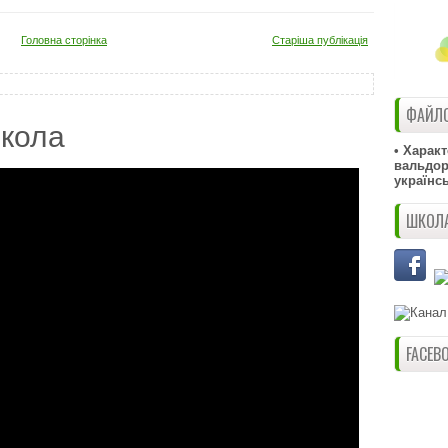
Головна сторінка
Старіша публікація
ФАЙЛО
кола
• Харак
вальдорф
українс
ШКОЛА
FACEB