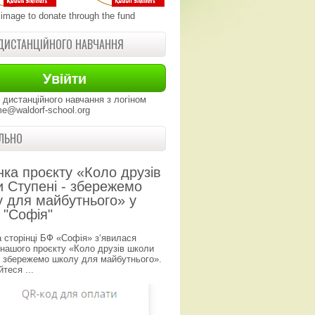
 image to donate through the fund
ДИСТАНЦІЙНОГО НАВЧАННЯ
 дистанційного навчання з логіном
e@waldorf-school.org
ЛЬНО
нка проєкту «Коло друзів
 Ступені - збережемо
 для майбутнього» у
 "Софія"
а сторінці БФ «Софія» з‘явилася
 нашого проєкту «Коло друзів школи
- збережемо школу для майбутнього».
теся ...