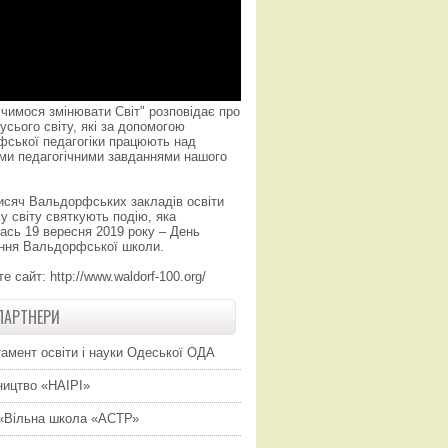
чимося змінювати Світ" розповідає про
усього світу, які за допомогою
фської педагогіки працюють над
ми педагогічними завданнями нашого
исяч Вальдорфських закладів освіти
у світу святкують подію, яка
ась 19 вересня 2019 року – День
ння Вальдорфської школи.
те сайт:
http://www.waldorf-100.org/
ПАРТНЕРИ
амент освіти і науки Одеської ОДА
ицтво «НАІРІ»
«Вільна школа «АСТР»