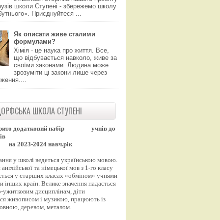
узів школи Ступені - збережемо школу
утнього». Приєднуйтеся ...
Як описати живе сталими
формулами?
Хімія - це наука про життя. Все,
що відбувається навколо, живе за
своїми законами. Людина може
зрозуміти ці закони лише через
ження....
ОРФСЬКА ШКОЛА СТУПЕНІ
рито додатковий набір
учнів до
ів
на 2023-2024 навч.рік
ання у школі ведеться українською мовою.
англійської та німецької мов з 1-го класу
ться у старших класах «обміном» учнями
и інших країн. Велике значення надається
-ужитковим дисциплінам, діти
ся живописом і музикою, працюють із
вовною, деревом, металом.