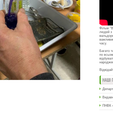
Фільм "В
людей з 
вальдор
важливи
часу.
Багато т
по всьом
відбувал
народже
Відвідай
НАШІ 
Департ
Видавн
ПНВК 