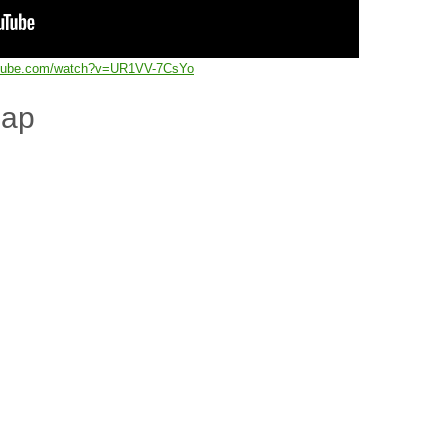
utube.com/watch?v=UR1VV-7CsYo
дар