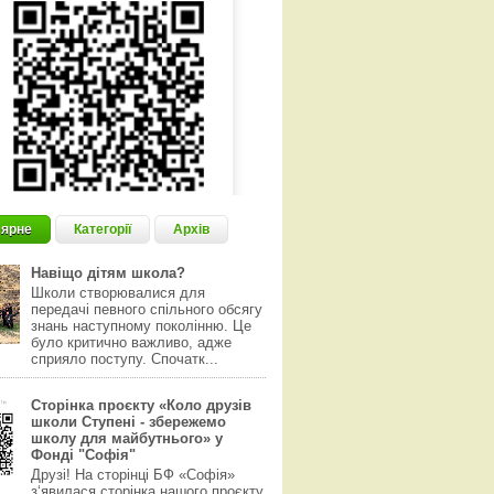
ярне
Категорії
Архів
Навіщо дітям школа?
Школи створювалися для
передачі певного спільного обсягу
знань наступному поколінню. Це
було критично важливо, адже
сприяло поступу. Спочатк...
Сторінка проєкту «Коло друзів
школи Ступені - збережемо
школу для майбутнього» у
Фонді "Софія"
Друзі! На сторінці БФ «Софія»
з‘явилася сторінка нашого проєкту