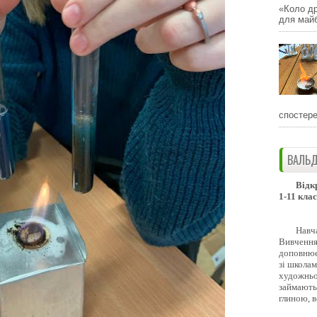
«Коло др
для майб
спостере
ВАЛЬД
Відк
1-11 клас
Навч
Вивчення 
доповнює
зі школам
художньо
займають
глиною, 