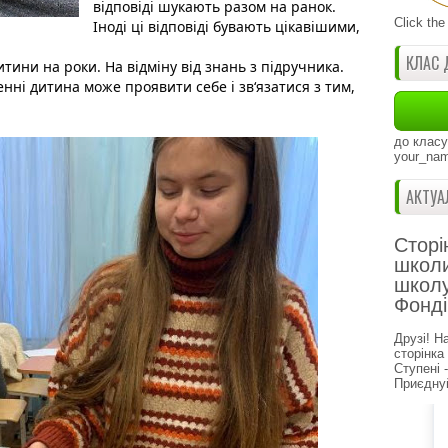
відповіді шукають разом на ранок. 
Click the
Іноді ці відповіді бувають цікавішими, 
КЛАС 
тини на роки. На відміну від знань з підручника. 
ні дитина може проявити себе і зв‘язатися з тим, 
до класу
your_nam
АКТУА
Сторі
школи
школу
Фонді
Друзі! Н
сторінка
Ступені 
Приєднуй