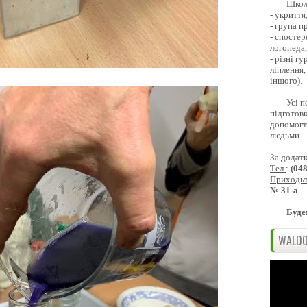
Школ
- укриття
- група 
- спостер
логопеда
- різні г
ліплення,
іншого).
Усі п
підготовк
допомогти
людьми.
За додат
Тел.
:
(04
Приходь
№ 31-а
Буде
WALDO