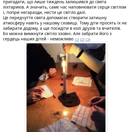
пригадати, що лише тиждень залишився до свята 
ліхтариків. А значить, саме час наповнювати серця світлом 
і, попри негаразди, нести це світло далі. 
Це передчуття свята допомагає створити затишну 
атмосферу навіть у нашому сховищі. Тому діти просять їх не 
забирати додому, а ще посидіти в колі друзів та вчителів.
Бо можна вимкнути світло ззовні. Але забрати його з 
сердець наших дітей - неможливо