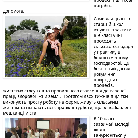
потрібна 
допомога.
Саме для цього в 
старшій школі 
існують практики. 
В 9 класі учні 
проходять 
сільськогосподарч
у практику в 
біодинамічному 
господарстві. Це 
безцінний досвід 
розуміння 
природних 
процесів, 
життєвих стосунків та правильного ставлення до власної 
праці, здорової їжі й землі. Протягом двох тижнів підлітки 
виконують просту роботу на фермі, живуть сільським 
життям та пізнають всі справжні турботи, що їх позбавлені 
мешканці міста.
В 10 класі 
зазвичай молоді 
люди 
занурюються у 