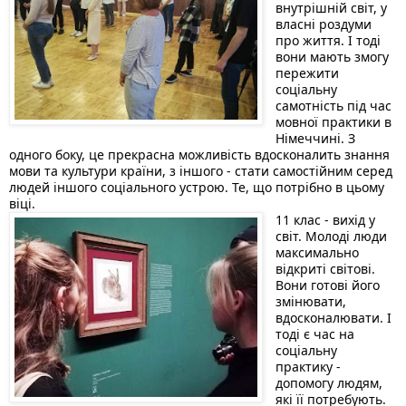
внутрішній світ, у 
власні роздуми 
про життя. І тоді 
вони мають змогу 
пережити 
соціальну 
самотність під час 
мовної практики в 
Німеччині. З 
одного боку, це прекрасна можливість вдосконалить знання 
мови та культури країни, з іншого - стати самостійним серед 
людей іншого соціального устрою. Те, що потрібно в цьому 
віці. 
11 клас - вихід у 
світ. Молоді люди 
максимально 
відкриті світові. 
Вони готові його 
змінювати, 
вдосконалювати. І 
тоді є час на 
соціальну 
практику - 
допомогу людям, 
які її потребують. 