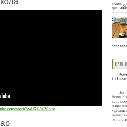
кола
«Коло др
для майб
спостере
ВАЛЬД
Відк
1-11 клас
Навч
Вивчення 
доповнює
зі школам
utube.com/watch?v=UR1VV-7CsYo
художньо
займають
глиною, 
дар