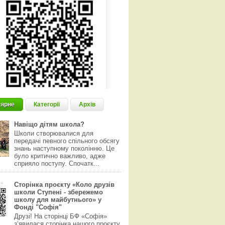
ярне
Категорії
Архів
Навіщо дітям школа?
Школи створювалися для
передачі певного спільного обсягу
знань наступному поколінню. Це
було критично важливо, адже
сприяло поступу. Спочатк...
Сторінка проєкту «Коло друзів
школи Ступені - збережемо
школу для майбутнього» у
Фонді "Софія"
Друзі! На сторінці БФ «Софія»
з‘явилася сторінка нашого проєкту