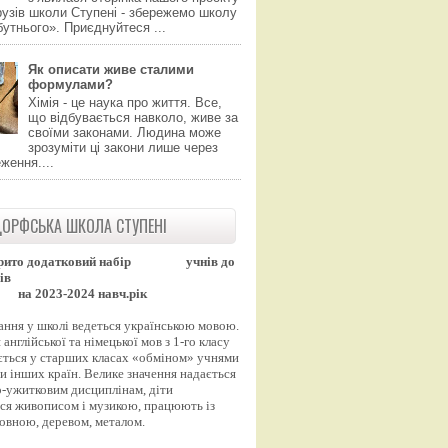
узів школи Ступені - збережемо школу
утнього». Приєднуйтеся ...
Як описати живе сталими
формулами?
Хімія - це наука про життя. Все,
що відбувається навколо, живе за
своїми законами. Людина може
зрозуміти ці закони лише через
ження....
ОРФСЬКА ШКОЛА СТУПЕНІ
рито додатковий набір
учнів до
ів
на 2023-2024 навч.рік
ання у школі ведеться українською мовою.
англійської та німецької мов з 1-го класу
ться у старших класах «обміном» учнями
и інших країн. Велике значення надається
-ужитковим дисциплінам, діти
ся живописом і музикою, працюють із
вовною, деревом, металом.