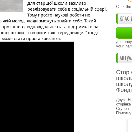
Для старшої школи важливо 
Click the
реалізовувати себе в соціальній сфері. 
Тому просто наукові роботи не 
КЛАС 
 якій молоді люди зможуть знайти себе. Такий 
про іншого, відповідальність та підтримка в разі 
ршої школи - створити таке середовище. І іноді 
 може стати проста ковзанка. 
до класу
your_nam
АКТУА
Сторі
школи
школу
Фонді
Друзі! Н
сторінка
Ступені 
Приєднуй