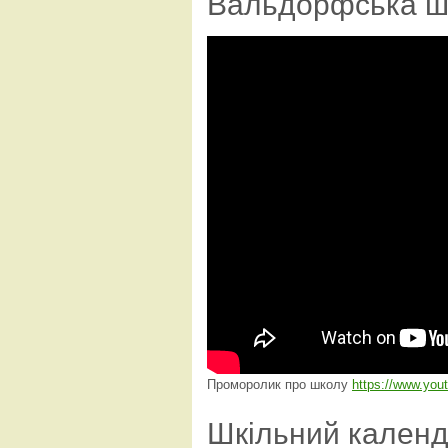
Вальдорфська ш
Проморолик про школу
https://www.yo
Шкільний кален