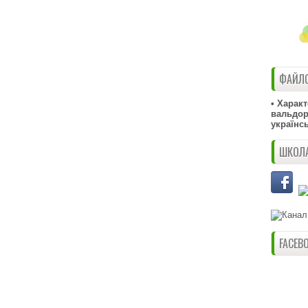
ФАЙЛО
• Харак
вальдорф
українс
ШКОЛА
FACEB