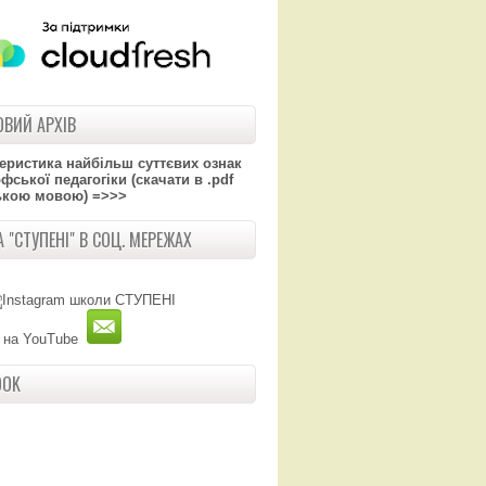
ВИЙ АРХІВ
теристика найбільш суттєвих ознак
ської педагогіки (скачати в .pdf
ькою мовою) =>>>
 "СТУПЕНІ" В СОЦ. МЕРЕЖАХ
OOK