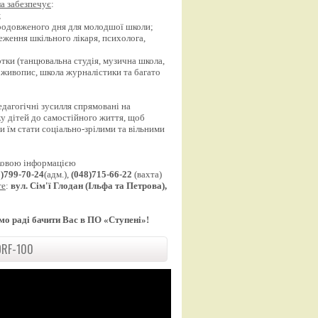
а забезпечує
:
;
продовженого дня для молодшої школи;
еження шкільного лікаря, психолога,
;
уртки (танцювальна студія, музична школа,
 живопис, школа журналістики та багато
едагогічні зусилля спрямовані на
у дітей до самостійного життя, щоб
 їм стати соціально-зрілими та вільними
ковою інформацією
8)799-70-24
(адм.),
(048)715-66-22
(вахта)
те
:
вул. Сім'ї Глодан (Ільфа та Петрова),
мо раді бачити Вас в ПО «Ступені»!
RF-100