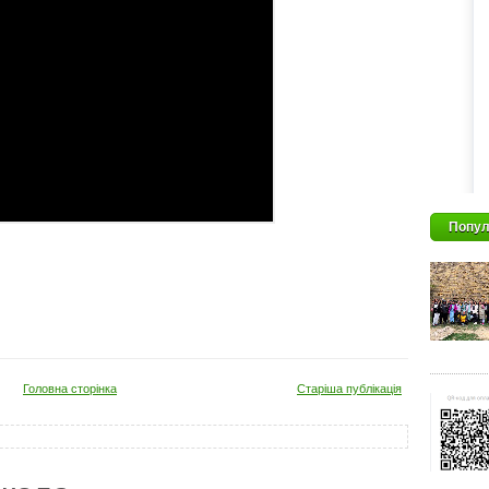
Попул
Головна сторінка
Старіша публікація