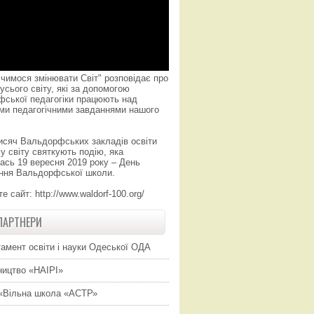
чимося змінювати Світ" розповідає про
усього світу, які за допомогою
фської педагогіки працюють над
ми педагогічними завданнями нашого
исяч Вальдорфських закладів освіти
у світу святкують подію, яка
ась 19 вересня 2019 року – День
ння Вальдорфської школи.
те сайт:
http://www.waldorf-100.org/
ПАРТНЕРИ
амент освіти і науки Одеської ОДА
ицтво «НАІРІ»
«Вільна школа «АСТР»