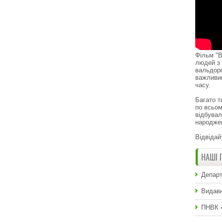
Фільм "В
людей з 
вальдор
важливи
часу.
Багато т
по всьом
відбувал
народже
Відвідай
НАШІ 
Департ
Видавн
ПНВК 