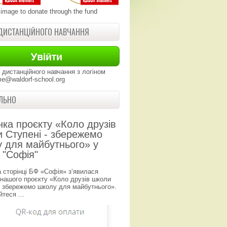
 image to donate through the fund
ДИСТАНЦІЙНОГО НАВЧАННЯ
 дистанційного навчання з логіном
e@waldorf-school.org
ЛЬНО
нка проєкту «Коло друзів
 Ступені - збережемо
 для майбутнього» у
 "Софія"
а сторінці БФ «Софія» з‘явилася
 нашого проєкту «Коло друзів школи
- збережемо школу для майбутнього».
теся ...