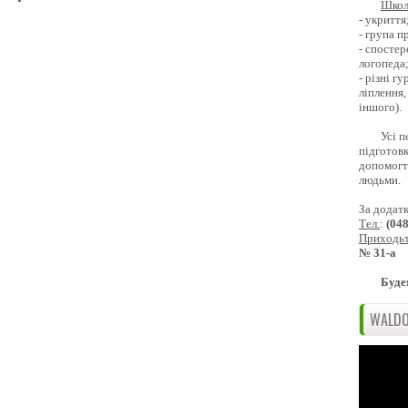
Школ
- укриття
- група 
- спостер
логопеда
- різні г
ліплення,
іншого).
Усі п
підготовк
допомогти
людьми.
За додат
Тел.
:
(04
Приходь
№ 31-а
Буде
WALDO