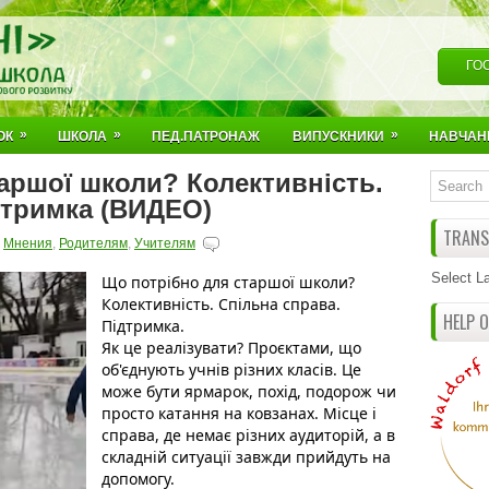
ГО
»
»
»
ОК
ШКОЛА
ПЕД.ПАТРОНАЖ
ВИПУСКНИКИ
НАВЧАН
аршої школи? Колективність.
дтримка (ВИДЕО)
TRANSL
,
Мнения
,
Родителям
,
Учителям
Select L
Що потрібно для старшої школи?
Колективність. Спільна справа. 
HELP 
Підтримка.
Як це реалізувати? Проєктами, що 
об'єднують учнів різних класів. Це 
може бути ярмарок, похід, подорож чи 
просто катання на ковзанах. Місце і 
справа, де немає різних аудиторій, а в 
складній ситуації завжди прийдуть на 
допомогу. 