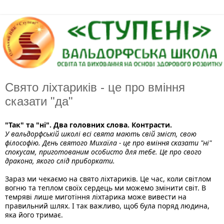
Свято ліхтариків - це про вміння
сказати "да"
"Так" та "ні". Два головних слова. Контрасти. 
У вальдорфській школі всі свята мають свій зміст, свою 
філософію. День святого Михаїла - це про вміння сказати "ні" 
спокусам, приготованим особисто для тебе. Це про свого 
дракона, якого слід приборкати.
Зараз ми чекаємо на свято ліхтариків. Це час, коли світлом 
вогню та теплом своїх сердець ми можемо змінити світ. В 
темряві лише миготіння ліхтарика може вивести на 
правильний шлях. І так важливо, щоб була поряд людина, 
яка його тримає. 