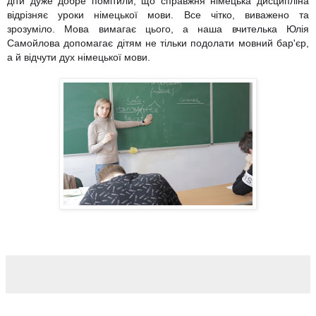
діти дуже добре помітили, що справжня німецька дисципліна
відрізняє уроки німецької мови. Все чітко, виважено та
зрозуміло. Мова вимагає цього, а наша вчителька Юлія
Самойлова допомагає дітям не тільки подолати мовний бар'єр,
а й відчути дух німецької мови.