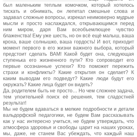
был маленьким теплым комочком, который хотелось
тискать и обнимать, он лепетал смешные слова и
задавал сложные вопросы, изрекал неимоверно мудрые
мысли и просто наслаждался, открывающимся перед
ним миром, даря Вам всеобъемлющее чувство
блаженства! Ему уже шесть, но он всё ещё малыш, ваша
кроха, ваше солнышко, ваша гордость! И вот, приходит
момент первого в его жизни важного выбора, который
предстоит сделать ВАМ! Какой будет она, следующая
ступенька его жизненного пути? Кто сопроводит его
первые осознанные успехи? Кто поможет пережить
страхи и конфликты? Какие открытия он сделает? К
каким выводам его подведут? Какие люди будут его
окружать? Какие лица будет он видеть?
Да, родителем быть не просто… Но чем сложнее задача,
тем упоительней поиск её решения, тем сладостней
результат!
Мы не будем вдаваться в мелкие подробности и детали
вальдорфской педагогики, не будем Вам рассказывать
как у нас интересно учиться, не будем утверждать, что
атмосфера здоровья и свободы царит на наших уроках,
мы, даже, не станем Вас убеждать, что каждый наш