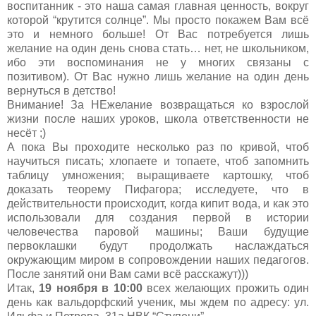
воспитанник - это наша самая главная ценность, вокруг
которой “крутится солнце”. Мы просто покажем Вам всё
это и немного больше! От Вас потребуется лишь
желание на один день снова стать… нет, не школьником,
ибо эти воспоминания не у многих связаны с
позитивом). От Вас нужно лишь желание на один день
вернуться в детство!
Внимание! За НЕжелание возвращаться ко взрослой
жизни после наших уроков, школа ответственности не
несёт ;)
А пока Вы проходите несколько раз по кривой, чтоб
научиться писать; хлопаете и топаете, чтоб запомнить
таблицу умножения; выращиваете картошку, чтоб
доказать теорему Пифагора; исследуете, что в
действительности происходит, когда кипит вода, и как это
использовали для создания первой в истории
человечества паровой машины; Ваши будущие
первоклашки будут продолжать наслаждаться
окружающим миром в сопровождении наших педагогов.
После занятий они Вам сами всё расскажут)))
Итак,
19 ноября в 10:00
всех желающих прожить один
день как вальдорфский ученик, мы ждем по адресу:
ул.