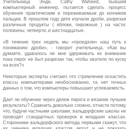
Учительница Энди, Cathy Waheed, бывший
компьютерный инженер, пытается сделать процесс
обучения практическим и переживаемым до кончиков
пальцев. В прошлом году дети изучали дроби, разрезая
различные продукты ( яблоки, пирожные ) на части:
половины, четверти, и шестнадцатые.
«В течение трех недель мы «проедали» наш путь к
пониманию дроби», - говорит учительница. «Как вы
думаете, удавалось ли мне удерживать их внимание
пока пирог не был разрезан так, чтобы хватило по куску
на всех?»
Некоторые эксперты считают, что стремление оснастить
классы компьютерами необоснованно, т.к. нет точных
данных о том, что компьютеры повышают успеваемость.
Дает ли обучение через дележ пирога и вязание лучшие
результаты? Сравнить довольно сложно, отчасти потому,
что, будучи частными школами, вальдорфские школы не
проводят стандартных проверок в младших классах.
Сторонники вальдорфского метода первыми скажут, что
их ученики младших классов могут и не показать