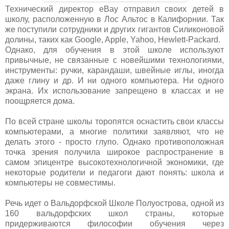
Технический директор eBay отправил своих детей в
школу, расположенную в Лос Альтос в Калифорнии. Так
же поступили сотрудники и других гигантов Силиконовой
долины, таких как Google, Apple, Yahoo, Hewlett-Packard.
Однако, для обучения в этой школе используют
привычные, не связанные с новейшими технологиями,
инстрyменты: ручки, карандаши, швейные иглы, иногда
даже глину и др. И ни одного компьютера. Ни одного
экрана. Их использование запрещено в классах и не
поощряется дома.
По всей стране школы торопятся оснастить свои классы
компьютерами, а многие политики заявляют, что не
делать этого - просто глупо. Однако противоположная
точка зрения получила широкое распространение в
самом эпицентре высокотехнологичной экономики, где
некоторые родители и педагоги дают понять: школа и
компьютеры не совместимы.
Речь идет о Вальдорфской Школе Полуострова, одной из
160 вальдорфских школ страны, которые
придерживаются философии обучения через