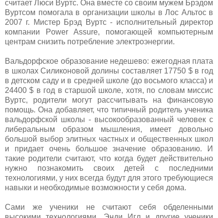
считает Люси Вуртс. Она вместе со своим мужем Брэдом
Вуртсом помогала в организации школы в Лос Альтос в
2007 г. Мистер Брэд Вуртс - исполнительный директор
компании Power Assure, помогающей компьютерным
центрам снизить потребление электроэнергии.
Вальдорфское образование недешево: ежегодная плата
в школах Силиконовой долины составляет 17750 $ в год
в детском саду и в средней школе (до восьмого класса) и
24400 $ в год в старшой школе, хотя, по словам миссис
Вуртс, родители могут рассчитывать на финансовую
помощь. Она добавляет, что типичный родитель ученика
вальдорфской школы - высокообразованный человек с
либеральным образом мышления, имеет довольно
большой выбор элитных частных и общественных школ
и придает очень большое значение образованию. И
такие родители считают, что когда будет действительно
нужно познакомить своих детей с последними
технологиями, у них всегда будут для этого требующиеся
навыки и необходимые возможности у себя дома.
Сами же ученики не считают себя обделенными
высокими технологиями. Энди Игл и другие ученики