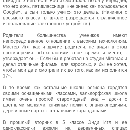
Шмидта. У него есть iPad и смартфон. Но он утверждает,
что его дочь, пятиклассница, «не знает, как пользоваться
Google», а сын только учится это делать. (Начиная с
восьмого класса, в школе разрешается ограниченное
использование электронных устройств.)
Родители большинства учеников имеют
непосредственное отношение к высоким технологиям.
Мистер Игл, как и другие родители, не видит в этом
противоречия. «Технологиям свое время и место, -
утверждает он. - Если бы я работал на студии Miramax и
делал отличные фильмы для взрослых, я бы не хотел,
чтобы мои дети смотрели их до того, как им исполнится
17».
В то время как остальные школы региона гордятся
своими оснащенными классами, вальдорфская школа
имеет очень простой старомодный вид – доски с
цветными мелками, книжные полки с энциклопедиями,
деревянные парты с тетрадями и карандашами.
В прошлый вторник в 5 классе Энди Игл и ее
одноклассники вязали на деревянных спицах