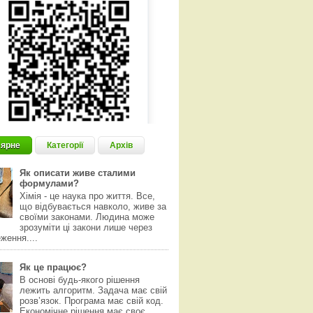
ярне
Категорії
Архів
Як описати живе сталими
формулами?
Хімія - це наука про життя. Все,
що відбувається навколо, живе за
своїми законами. Людина може
зрозуміти ці закони лише через
ження....
Як це працює?
В основі будь-якого рішення
лежить алгоритм. Задача має свій
розвʼязок. Програма має свій код.
Економічне рішення має своє