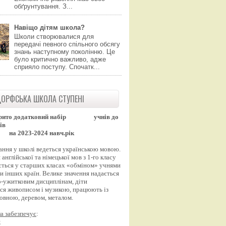
обґрунтування. З...
Навіщо дітям школа?
Школи створювалися для
передачі певного спільного обсягу
знань наступному поколінню. Це
було критично важливо, адже
сприяло поступу. Спочатк...
ОРФСЬКА ШКОЛА СТУПЕНІ
рито додатковий набір
учнів до
ів
на 2023-2024 навч.рік
ання у школі ведеться українською мовою.
англійської та німецької мов з 1-го класу
ться у старших класах «обміном» учнями
и інших країн. Велике значення надається
-ужитковим дисциплінам, діти
ся живописом і музикою, працюють із
вовною, деревом, металом.
а забезпечує
:
;