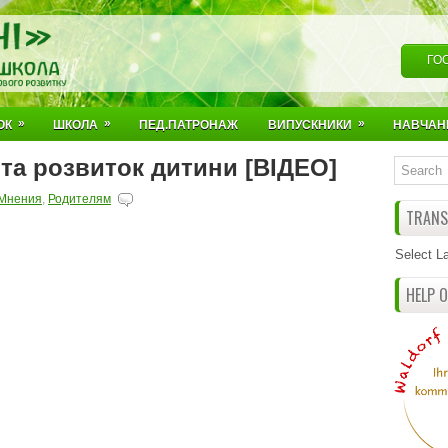
ГО
»
»
»
ОК
ШКОЛА
ПЕД.ПАТРОНАЖ
ВИПУСКНИКИ
НАВЧАН
та розвиток дитини [ВІДЕО]
Мнения
,
Родителям
TRANSL
Select L
HELP 