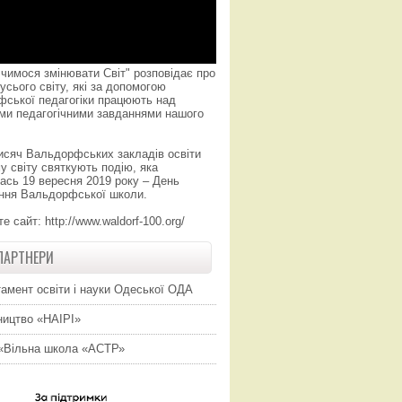
чимося змінювати Світ" розповідає про
усього світу, які за допомогою
фської педагогіки працюють над
ми педагогічними завданнями нашого
исяч Вальдорфських закладів освіти
у світу святкують подію, яка
ась 19 вересня 2019 року – День
ння Вальдорфської школи.
те сайт:
http://www.waldorf-100.org/
ПАРТНЕРИ
амент освіти і науки Одеської ОДА
ицтво «НАІРІ»
«Вільна школа «АСТР»