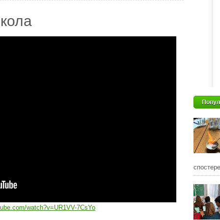
кола
Попул
спостере
utube.com/watch?v=UR1VV-7CsYo