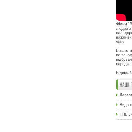
Фільм "В
людей з 
вальдор
важливи
часу.
Багато т
по всьом
відбувал
народже
Відвідай
НАШІ 
Департ
Видавн
ПНВК 