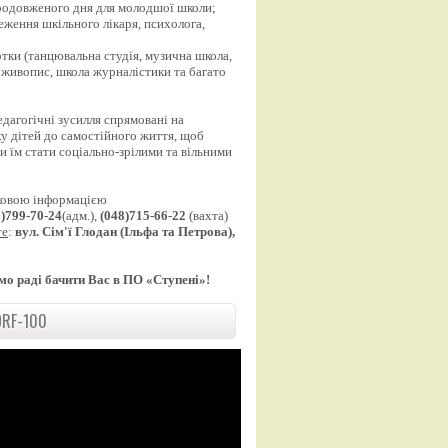
продовженого дня для молодшої школи;
еження шкільного лікаря, психолога,
;
уртки (танцювальна студія, музична школа,
 живопис, школа журналістики та багато
едагогічні зусилля спрямовані на
у дітей до самостійного життя, щоб
 їм стати соціально-зрілими та вільними
ковою інформацією
8)799-70-24
(адм.),
(048)715-66-22
(вахта)
те
:
вул. Сім'ї Глодан (Ільфа та Петрова),
мо раді бачити Вас в ПО «Ступені»!
RF-100