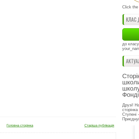
Click the
КЛАС 
до класу
your_nam
АКТУА
Сторі
школи
школу
Фонді
Друзі! Н
сторінка
Ступені 
Приєднуй
Головна сторінка
Старіша публікація