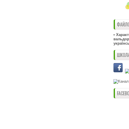
ФАЙЛО
• Харак
вальдорф
українс
ШКОЛА
FACEB