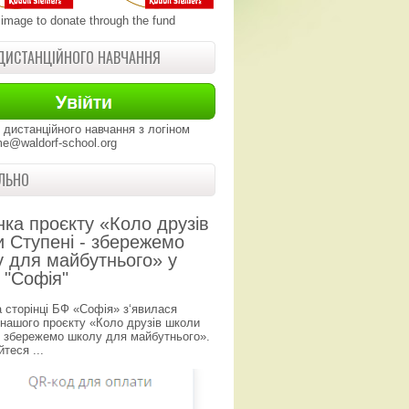
 image to donate through the fund
ДИСТАНЦІЙНОГО НАВЧАННЯ
 дистанційного навчання з логіном
e@waldorf-school.org
ЛЬНО
нка проєкту «Коло друзів
 Ступені - збережемо
 для майбутнього» у
 "Софія"
а сторінці БФ «Софія» з‘явилася
 нашого проєкту «Коло друзів школи
- збережемо школу для майбутнього».
теся ...