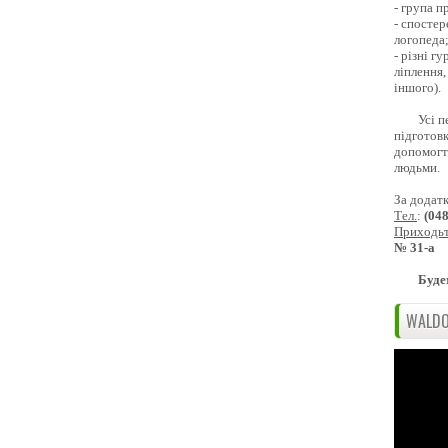
- група 
- спостер
логопеда
- різні г
ліплення,
іншого).
Усі п
підготовк
допомогти
людьми.
За додат
Тел.
:
(04
Приходь
№ 31-а
Буде
WALDO