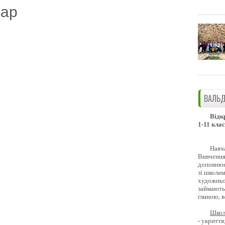
дар
ВАЛЬД
Відк
1-11 клас
Навч
Вивчення 
доповнює
зі школам
художньо
займають
глиною, 
Школ
- укриття