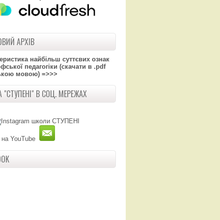
ВИЙ АРХІВ
теристика найбільш суттєвих ознак
ської педагогіки (скачати в .pdf
ькою мовою) =>>>
 "СТУПЕНІ" В СОЦ. МЕРЕЖАХ
OOK