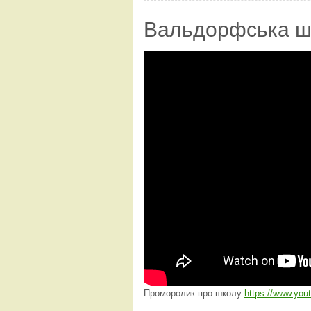
Вальдорфська ш
Проморолик про школу
https://www.yo