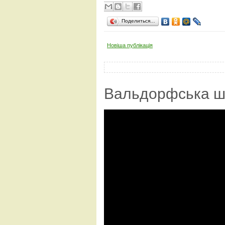
Поделиться…
Новіша публікація
Вальдорфська ш