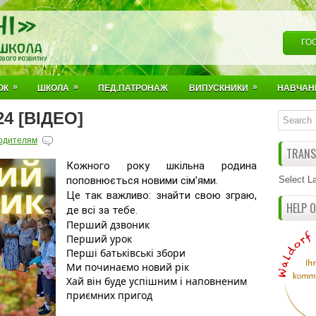
ГО
»
»
»
ОК
ШКОЛА
ПЕД.ПАТРОНАЖ
ВИПУСКНИКИ
НАВЧАН
4 [ВІДЕО]
одителям
TRANSL
Кожного року шкільна родина 
поповнюється новими сімʼями. 

Select L
Це так важливо: знайти свою зграю, 
HELP 
Перший дзвоник
Перший урок
Перші батьківські збори 
Ми починаємо новий рік
Хай він буде успішним і наповненим 
приємних пригод