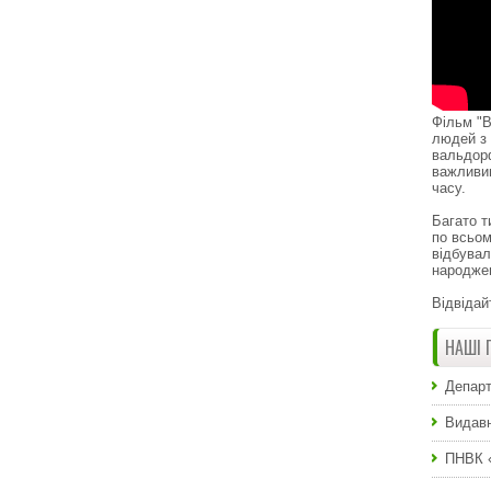
Фільм "В
людей з 
вальдор
важливи
часу.
Багато т
по всьом
відбувал
народже
Відвідай
НАШІ 
Департ
Видавн
ПНВК 