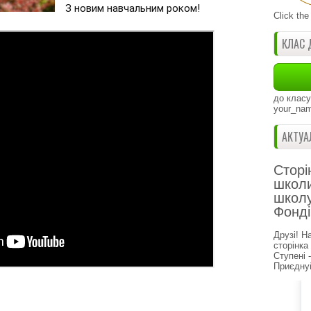
З новим навчальним роком! 
Click the
КЛАС 
до класу
your_nam
АКТУА
Сторі
школи
школу
Фонді
Друзі! Н
сторінка
Ступені 
Приєднуй