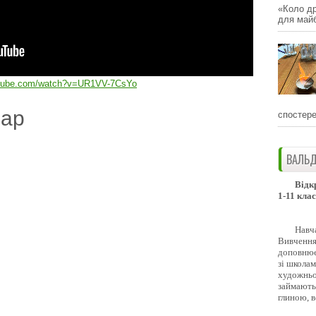
«Коло др
для майб
utube.com/watch?v=UR1VV-7CsYo
дар
спостере
ВАЛЬД
Відк
1-11 клас
Навч
Вивчення 
доповнює
зі школам
художньо
займають
глиною, 