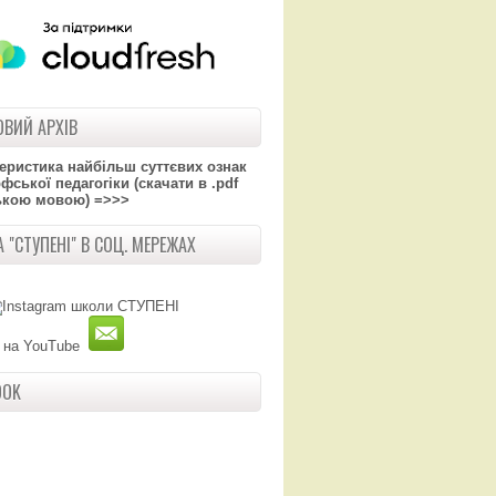
ВИЙ АРХІВ
теристика найбільш суттєвих ознак
ської педагогіки (скачати в .pdf
ькою мовою) =>>>
 "СТУПЕНІ" В СОЦ. МЕРЕЖАХ
OOK