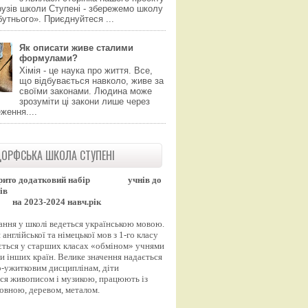
узів школи Ступені - збережемо школу
утнього». Приєднуйтеся ...
Як описати живе сталими
формулами?
Хімія - це наука про життя. Все,
що відбувається навколо, живе за
своїми законами. Людина може
зрозуміти ці закони лише через
ження....
ОРФСЬКА ШКОЛА СТУПЕНІ
рито додатковий набір
учнів до
ів
на 2023-2024 навч.рік
ання у школі ведеться українською мовою.
англійської та німецької мов з 1-го класу
ться у старших класах «обміном» учнями
и інших країн. Велике значення надається
-ужитковим дисциплінам, діти
ся живописом і музикою, працюють із
вовною, деревом, металом.