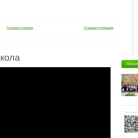
Головна сторінка
Старіша публікація
кола
Попул