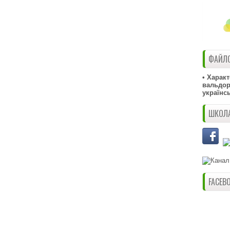
ФАЙЛО
• Харак
вальдорф
українс
ШКОЛА
FACEB