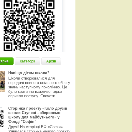
ярне
Категорії
Архів
Навіщо дітям школа?
Школи створювалися для
передачі певного спільного обсягу
знань наступному поколінню. Це
було критично важливо, адже
сприяло поступу. Спочатк...
Сторінка проєкту «Коло друзів
школи Ступені - збережемо
школу для майбутнього» у
Фонді "Софія"
Друзі! На сторінці БФ «Софія»
з‘явилася сторінка нашого проєкту