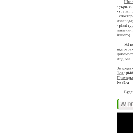
Школ
- укриття
- група 
- спостер
логопеда
- різні г
ліплення,
іншого).
Усі п
підготовк
допомогти
людьми.
За додат
Тел.
:
(04
Приходь
№ 31-а
Буде
WALDO