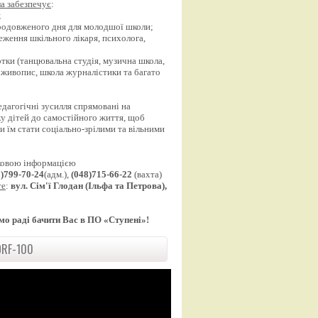
а забезпечує
:
;
продовженого дня для молодшої школи;
еження шкільного лікаря, психолога,
;
уртки (танцювальна студія, музична школа,
 живопис, школа журналістики та багато
едагогічні зусилля спрямовані на
у дітей до самостійного життя, щоб
 їм стати соціально-зрілими та вільними
ковою інформацією
8)799-70-24
(адм.),
(048)715-66-22
(вахта)
те
:
вул. Сім'ї Глодан (Ільфа та Петрова),
мо раді бачити Вас в ПО «Ступені»!
RF-100