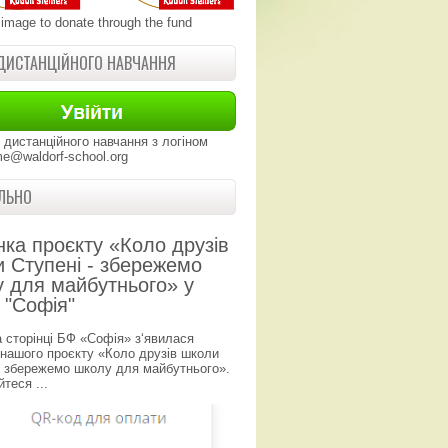
 image to donate through the fund
ДИСТАНЦІЙНОГО НАВЧАННЯ
 дистанційного навчання з логіном
e@waldorf-school.org
ЛЬНО
нка проєкту «Коло друзів
 Ступені - збережемо
 для майбутнього» у
 "Софія"
а сторінці БФ «Софія» з‘явилася
 нашого проєкту «Коло друзів школи
- збережемо школу для майбутнього».
теся ...