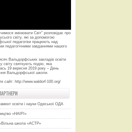
чимося змінювати Світ" розповідає про
усього світу, які за допомогою
фської педагогіки працюють над
ми педагогічними завданнями нашого
исяч Вальдорфських закладів освіти
у світу святкують подію, яка
ась 19 вересня 2019 року – День
ння Вальдорфської школи.
те сайт:
http://www.waldorf-100.org/
ПАРТНЕРИ
амент освіти і науки Одеської ОДА
ицтво «НАІРІ»
«Вільна школа «АСТР»