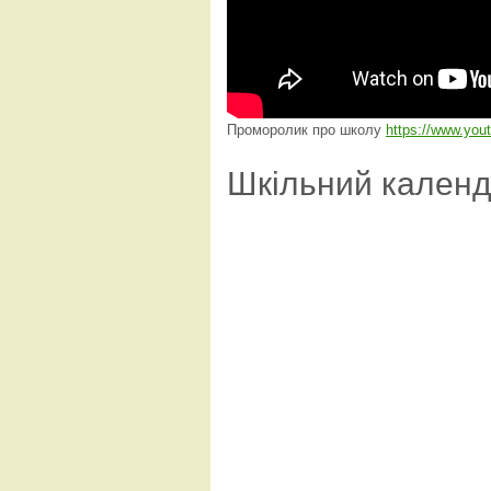
Проморолик про школу
https://www.yo
Шкільний кален