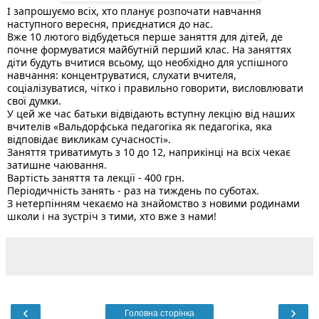
І запрошуємо всіх, хто планує розпочати навчання 
наступного вересня, приєднатися до нас. 
Вже 10 лютого відбудеться перше заняття для дітей, де 
почне формуватися майбутній перший клас. На заняттях 
діти будуть вчитися всьому, що необхідно для успішного 
навчання: концентруватися, слухати вчителя, 
соціалізуватися, чітко і правильно говорити, висловлювати 
свої думки. 
У цей же час батьки відвідають вступну лекцію від наших 
вчителів 
«Вальдорфська педагогіка як педагогіка, яка 
відповідає викликам сучасності».
Заняття триватимуть з 10 до 12, наприкінці на всіх чекає 
затишне чаювання. 
Вартість заняття та лекції - 400 грн.
Періодичність занять - раз на тиждень по суботах. 
З нетерпінням чекаємо на знайомство з новими родинами 
школи і на зустріч з тими, хто вже з нами! 
‹
›
Головна сторінка