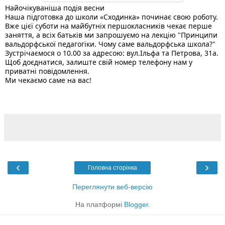
Найочікуваніша подія весни 
Наша підготовка до школи «Сходинка» починає свою роботу. 
Вже цієї суботи на майбутніх першокласників чекає перше 
заняття, а всіх батьків ми запрошуємо на лекцію "Принципи 
вальдорфської педагогіки. Чому саме вальдорфська школа?"
Зустрічаємося о 10.00 за адресою: вул.Ільфа та Петрова, 31а.
Щоб доєднатися, залиште свій номер телефону нам у 
приватні повідомлення. 
Ми чекаємо саме на вас! 
‹
›
Головна сторінка
Переглянути веб-версію
На платформі
Blogger
.